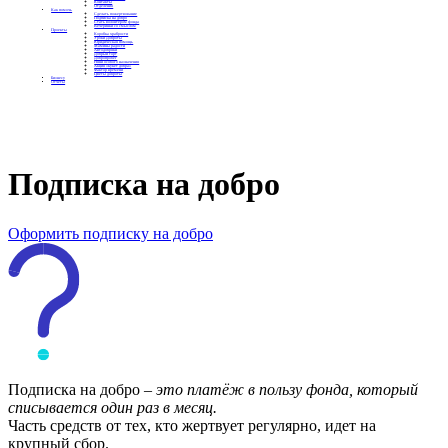
Контакты
Отделения
Как помочь
Сделать пожертвование
Подписка на добро
Стать волонтером фонда
Вечеринки со смыслом
Проекты
Коробка храбрости
Уроки Доброты
Юридическая помощь
Мамины радости
Автодобряки
Добрый торт
Добропробег
Няни особого назначения
Акция «Букет добра»
Фактор времени
Цветы доброты
Бизнесу
Отчеты
Подписка на добро
Оформить подписку на добро
Подписка на добро
– это платёж в пользу фонда, который
списывается один раз в месяц.
Часть средств от тех, кто жертвует регулярно, идет на
крупный сбор.