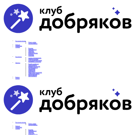
Вам нужна помощь
Подать заявку
Частые вопросы
Новости
Подопечные
О фонде
Команда
Наши ценности
Партнеры
СМИ о нас
Реквизиты фонда
Контакты
Отделения
Как помочь
Сделать пожертвование
Подписка на добро
Стать волонтером фонда
Вечеринки со смыслом
Проекты
Коробка храбрости
Уроки Доброты
Юридическая помощь
Мамины радости
Автодобряки
Добрый торт
Добропробег
Няни особого назначения
Акция «Букет добра»
Фактор времени
Цветы доброты
Бизнесу
Отчеты
Вам нужна помощь
Подать заявку
Частые вопросы
Новости
Подопечные
О фонде
Команда
Наши ценности
Партнеры
СМИ о нас
Реквизиты фонда