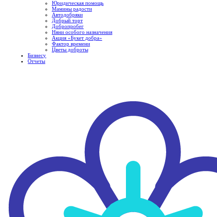
Юридическая помощь
Мамины радости
Автодобряки
Добрый торт
Добропробег
Няни особого назначения
Акция «Букет добра»
Фактор времени
Цветы доброты
Бизнесу
Отчеты