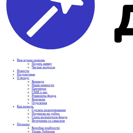
Вам нужна помощь
Подать заявку
Частые вопросы
Новости
Подопечные
О фонде
Команда
Наши ценности
Партнеры
СМИ о нас
Реквизиты фонда
Контакты
Отделения
Как помочь
Сделать пожертвование
Подписка на добро
Стать волонтером фонда
Вечеринки со смыслом
Проекты
Коробка храбрости
Уроки Доброты