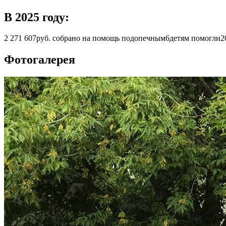
В 2025 году:
2 271 607
руб. собрано на помощь подопечным
6
детям помогли
2
Фотогалерея