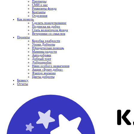
Партнеры
СМИ о нас
Реквизиты фонда
Контакты
Отделения
Как помочь
Сделать пожертвование
Подписка на добро
Стать волонтером фонда
Вечеринки со смыслом
Проекты
Коробка храбрости
Уроки Доброты
Юридическая помощь
Мамины радости
Автодобряки
Добрый торт
Добропробег
Няни особого назначения
Акция «Букет добра»
Фактор времени
Цветы доброты
Бизнесу
Отчеты