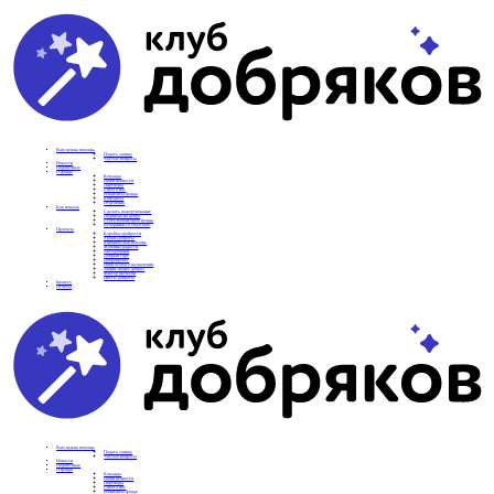
Вам нужна помощь
Подать заявку
Частые вопросы
Новости
Подопечные
О фонде
Команда
Наши ценности
Партнеры
СМИ о нас
Реквизиты фонда
Контакты
Отделения
Как помочь
Сделать пожертвование
Подписка на добро
Стать волонтером фонда
Вечеринки со смыслом
Проекты
Коробка храбрости
Уроки Доброты
Юридическая помощь
Мамины радости
Автодобряки
Добрый торт
Добропробег
Няни особого назначения
Акция «Букет добра»
Фактор времени
Цветы доброты
Бизнесу
Отчеты
Вам нужна помощь
Подать заявку
Частые вопросы
Новости
Подопечные
О фонде
Команда
Наши ценности
Партнеры
СМИ о нас
Реквизиты фонда