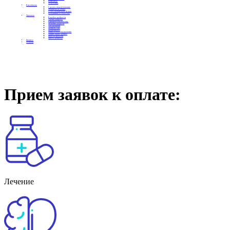
Контакты
Отделения
Как помочь
Сделать пожертвование
Подписка на добро
Стать волонтером фонда
Вечеринки со смыслом
Проекты
Коробка храбрости
Уроки Доброты
Юридическая помощь
Мамины радости
Автодобряки
Добрый торт
Добропробег
Няни особого назначения
Акция «Букет добра»
Фактор времени
Цветы доброты
Бизнесу
Отчеты
Прием заявок к оплате:
Лечение