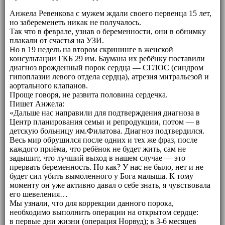
Анжела Ревенкова с мужем ждали своего первенца 15 лет,
но забеременеть никак не получалось.
Так что в феврале, узнав о беременности, они в обнимку
плакали от счастья на УЗИ.
Но в 19 недель на втором скрининге в женской
консультации ГКБ 29 им. Баумана их ребёнку поставили
диагноз врожденный порок сердца — СГЛОС (синдром
гипоплазии левого отдела сердца), атрезия митральезой и
аортального клапанов.
Проще говоря, не развита половина сердечка.
Пишет Анжела:
«Дальше нас направили для подтверждения диагноза в
Центр планирования семьи и репродукции, потом — в
детскую больницу им.Филатова. Диагноз подтвердился.
Весь мир обрушился после одних и тех же фраз, после
каждого приёма, что ребёнок не будет жить, сам не
задышит, что лучший выход в нашем случае — это
прервать беременность. Но как? У нас не было, нет и не
будет сил убить вымоленного у Бога малыша. К тому
моменту он уже активно давал о себе знать, я чувствовала
его шевеления…
Мы узнали, что для коррекции данного порока,
необходимо выполнить операции на открытом сердце:
в первые дни жизни (операция Норвуд); в 3-6 месяцев