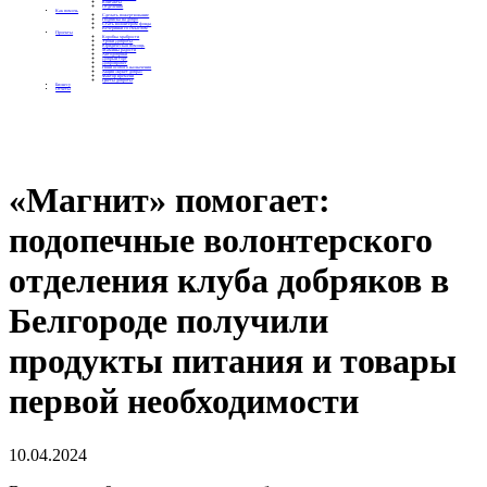
Контакты
Отделения
Как помочь
Сделать пожертвование
Подписка на добро
Стать волонтером фонда
Вечеринки со смыслом
Проекты
Коробка храбрости
Уроки Доброты
Юридическая помощь
Мамины радости
Автодобряки
Добрый торт
Добропробег
Няни особого назначения
Акция «Букет добра»
Фактор времени
Цветы доброты
Бизнесу
Отчеты
«Магнит» помогает:
подопечные волонтерского
отделения клуба добряков в
Белгороде получили
продукты питания и товары
первой необходимости
10.04.2024