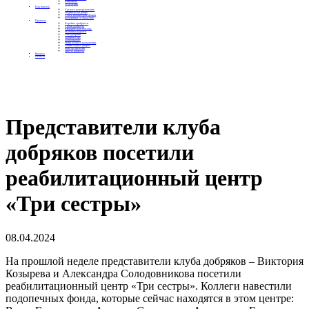
Контакты
Отделения
Как помочь
Сделать пожертвование
Подписка на добро
Стать волонтером фонда
Вечеринки со смыслом
Проекты
Коробка храбрости
Уроки Доброты
Юридическая помощь
Мамины радости
Автодобряки
Добрый торт
Добропробег
Няни особого назначения
Акция «Букет добра»
Фактор времени
Цветы доброты
Бизнесу
Отчеты
Представители клуба
добряков посетили
реабилитационный центр
«Три сестры»
08.04.2024
На прошлой неделе представители клуба добряков – Виктория
Козырева и Александра Солодовникова посетили
реабилитационный центр «Три сестры». Коллеги навестили
подопечных фонда, которые сейчас находятся в этом центре: