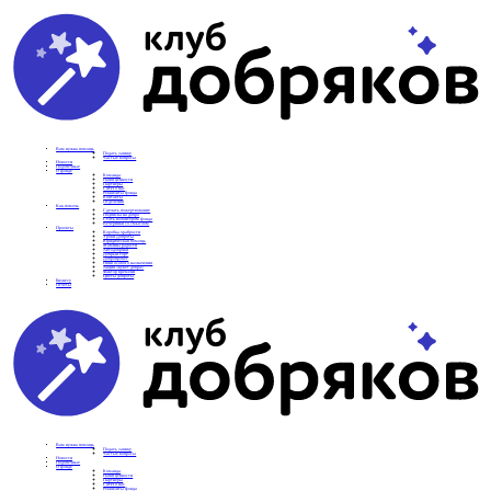
Вам нужна помощь
Подать заявку
Частые вопросы
Новости
Подопечные
О фонде
Команда
Наши ценности
Партнеры
СМИ о нас
Реквизиты фонда
Контакты
Отделения
Как помочь
Сделать пожертвование
Подписка на добро
Стать волонтером фонда
Вечеринки со смыслом
Проекты
Коробка храбрости
Уроки Доброты
Юридическая помощь
Мамины радости
Автодобряки
Добрый торт
Добропробег
Няни особого назначения
Акция «Букет добра»
Фактор времени
Цветы доброты
Бизнесу
Отчеты
Вам нужна помощь
Подать заявку
Частые вопросы
Новости
Подопечные
О фонде
Команда
Наши ценности
Партнеры
СМИ о нас
Реквизиты фонда