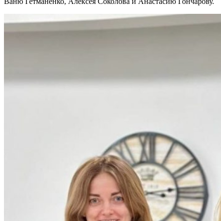
Ваню Гетманенко, Алексея Соколова и Анастасию Гончарову.