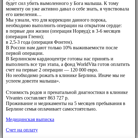
будет сил убить вымоленного у Бога малыша. К тому
моменту он уже активно давал о себе знать, я чувствовала
его шевеления…
Мы узнали, что для коррекции данного порока,
необходимо выполнить операции на открытом сердце:
в первые дни жизни (операция Норвуд); в 3-6 месяцев
(операция Гленн);
в 2,5-3 года (операция Фонтен).
В России нам дают только 10% выживаемости после
первой операции.
В Берлинском кардиоцентре готовы нас принять и
выполнить все три этапа, а фонд WorldVita готов оплатить
счет на первые 2 операции — 120 000 евро.
Но необходимо рожать в клинике Берлина. Иначе мы не
успеем довезти малыша».
⠀⠀
Стоимость родов и пренатальной диагностики в клинике
Vivantes составляет 863 727 р.
Проживание и медикаменты на 5 месяцев пребывания в
Берлине семья оплачивает самостоятельно.
Медицинская выписка
Счет на оплату