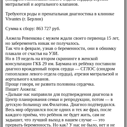
митральезой и аортального клапанов.
Требуются роды и пренатальная диагностика в клинике
Vivantes (г. Берлин)
Сумма к сбору: 863 727 руб.
Анжела Ревенкова с мужем ждали своего первенца 15 лет,
но забеременеть никак не получалось.
Так что в феврале, узнав о беременности, они в обнимку
плакали от счастья на УЗИ.
Но в 19 недель на втором скрининге в женской
консультации ГКБ 29 им. Баумана их ребёнку поставили
диагноз врожденный порок сердца — СГЛОС (синдром
гипоплазии левого отдела сердца), атрезия митральезой и
аортального клапанов.
Проще говоря, не развита половина сердечка.
Пишет Анжела:
«Дальше нас направили для подтверждения диагноза в
Центр планирования семьи и репродукции, потом — в
детскую больницу им.Филатова. Диагноз подтвердился.
Весь мир обрушился после одних и тех же фраз, после
каждого приёма, что ребёнок не будет жить, сам не
задышит, что лучший выход в нашем случае — это
прервать беременность. Но как? У нас не было, нет и не