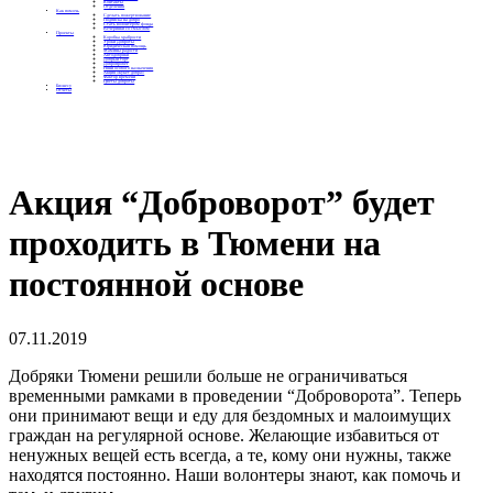
Контакты
Отделения
Как помочь
Сделать пожертвование
Подписка на добро
Стать волонтером фонда
Вечеринки со смыслом
Проекты
Коробка храбрости
Уроки Доброты
Юридическая помощь
Мамины радости
Автодобряки
Добрый торт
Добропробег
Няни особого назначения
Акция «Букет добра»
Фактор времени
Цветы доброты
Бизнесу
Отчеты
Акция “Доброворот” будет
проходить в Тюмени на
постоянной основе
07.11.2019
Добряки Тюмени решили больше не ограничиваться
временными рамками в проведении “Доброворота”. Теперь
они принимают вещи и еду для бездомных и малоимущих
граждан на регулярной основе. Желающие избавиться от
ненужных вещей есть всегда, а те, кому они нужны, также
находятся постоянно. Наши волонтеры знают, как помочь и