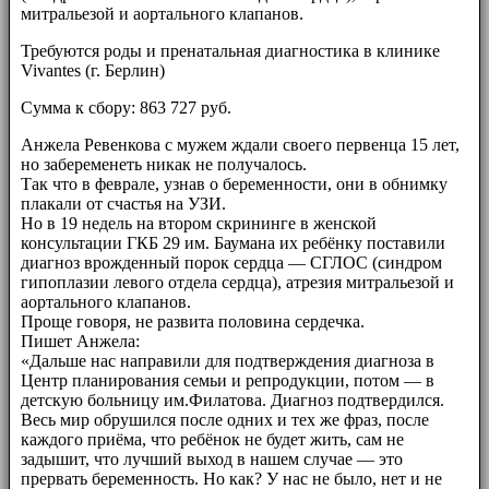
митральезой и аортального клапанов.
Требуются роды и пренатальная диагностика в клинике
Vivantes (г. Берлин)
Сумма к сбору: 863 727 руб.
Анжела Ревенкова с мужем ждали своего первенца 15 лет,
но забеременеть никак не получалось.
Так что в феврале, узнав о беременности, они в обнимку
плакали от счастья на УЗИ.
Но в 19 недель на втором скрининге в женской
консультации ГКБ 29 им. Баумана их ребёнку поставили
диагноз врожденный порок сердца — СГЛОС (синдром
гипоплазии левого отдела сердца), атрезия митральезой и
аортального клапанов.
Проще говоря, не развита половина сердечка.
Пишет Анжела:
«Дальше нас направили для подтверждения диагноза в
Центр планирования семьи и репродукции, потом — в
детскую больницу им.Филатова. Диагноз подтвердился.
Весь мир обрушился после одних и тех же фраз, после
каждого приёма, что ребёнок не будет жить, сам не
задышит, что лучший выход в нашем случае — это
прервать беременность. Но как? У нас не было, нет и не