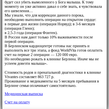
будет сил убить вымоленного у Бога малыша. К тому
моменту он уже активно давал о себе знать, я чувствовала
его шевеления…
Мы узнали, что для коррекции данного порока,
необходимо выполнить операции на открытом сердце:
в первые дни жизни (операция Норвуд); в 3-6 месяцев
(операция Гленн);
в 2,5-3 года (операция Фонтен).
В России нам дают только 10% выживаемости после
первой операции.
В Берлинском кардиоцентре готовы нас принять и
выполнить все три этапа, а фонд WorldVita готов оплатить
счет на первые 2 операции — 120 000 евро.
Но необходимо рожать в клинике Берлина. Иначе мы не
успеем довезти малыша».
⠀⠀
Стоимость родов и пренатальной диагностики в клинике
Vivantes составляет 863 727 р.
Проживание и медикаменты на 5 месяцев пребывания в
Берлине семья оплачивает самостоятельно.
Медицинская выписка
Счет на оплату