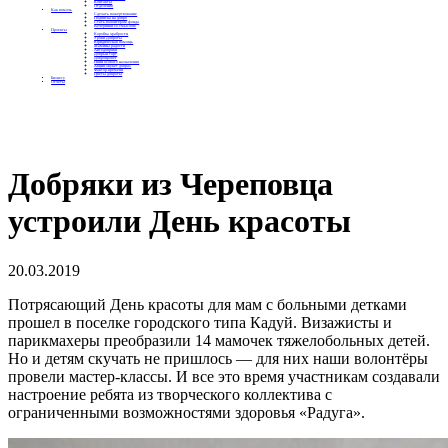
Контакты
Отделения
Как помочь
Сделать пожертвование
Подписка на добро
Стать волонтером фонда
Вечеринки со смыслом
Проекты
Коробка храбрости
Уроки Доброты
Юридическая помощь
Мамины радости
Автодобряки
Добрый торт
Добропробег
Няни особого назначения
Акция «Букет добра»
Фактор времени
Цветы доброты
Бизнесу
Отчеты
Добряки из Череповца
устроили День красоты
20.03.2019
Потрясающий День красоты для мам с больными детками
прошел в поселке городского типа Кадуй. Визажисты и
парикмахеры преобразили 14 мамочек тяжелобольных детей.
Но и детям скучать не пришлось — для них наши волонтёры
провели мастер-классы. И все это время участникам создавали
настроение ребята из творческого коллектива с
ограниченными возможностями здоровья «Радуга».