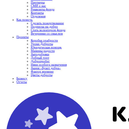
Партнеры
СМИ о нас
Реквизиты фонда
Контакты
Отделения
Как помочь
Сделать пожертвование
Подписка на добро
Стать волонтером фонда
Вечеринки со смыслом
Проекты
Коробка храбрости
Уроки Доброты
Юридическая помощь
Мамины радости
Автодобряки
Добрый торт
Добропробег
Няни особого назначения
Акция «Букет добра»
Фактор времени
Цветы доброты
Бизнесу
Отчеты