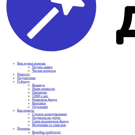
Вам нужна помощь
Подать заявку
Частые вопросы
Новости
Подопечные
О фонде
Команда
Наши ценности
Партнеры
СМИ о нас
Реквизиты фонда
Контакты
Отделения
Как помочь
Сделать пожертвование
Подписка на добро
Стать волонтером фонда
Вечеринки со смыслом
Проекты
Коробка храбрости