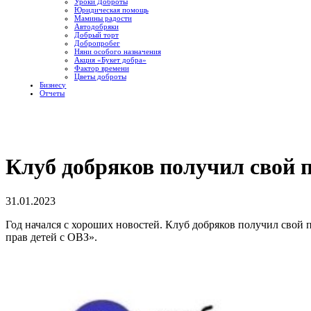
Уроки Доброты
Юридическая помощь
Мамины радости
Автодобряки
Добрый торт
Добропробег
Няни особого назначения
Акция «Букет добра»
Фактор времени
Цветы доброты
Бизнесу
Отчеты
Клуб добряков получил свой 
31.01.2023
Год начался с хороших новостей. Клуб добряков получил свой
прав детей с ОВЗ».