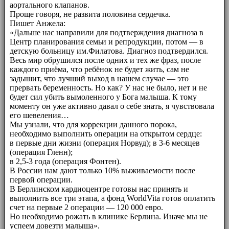
аортального клапанов.
Проще говоря, не развита половина сердечка.
Пишет Анжела:
«Дальше нас направили для подтверждения диагноза в
Центр планирования семьи и репродукции, потом — в
детскую больницу им.Филатова. Диагноз подтвердился.
Весь мир обрушился после одних и тех же фраз, после
каждого приёма, что ребёнок не будет жить, сам не
задышит, что лучший выход в нашем случае — это
прервать беременность. Но как? У нас не было, нет и не
будет сил убить вымоленного у Бога малыша. К тому
моменту он уже активно давал о себе знать, я чувствовала
его шевеления…
Мы узнали, что для коррекции данного порока,
необходимо выполнить операции на открытом сердце:
в первые дни жизни (операция Норвуд); в 3-6 месяцев
(операция Гленн);
в 2,5-3 года (операция Фонтен).
В России нам дают только 10% выживаемости после
первой операции.
В Берлинском кардиоцентре готовы нас принять и
выполнить все три этапа, а фонд WorldVita готов оплатить
счет на первые 2 операции — 120 000 евро.
Но необходимо рожать в клинике Берлина. Иначе мы не
успеем довезти малыша».