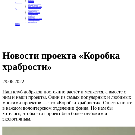
Контакты
Отделения
Как помочь
Сделать пожертвование
Подписка на добро
Стать волонтером фонда
Вечеринки со смыслом
Проекты
Коробка храбрости
Уроки Доброты
Юридическая помощь
Мамины радости
Автодобряки
Добрый торт
Добропробег
Няни особого назначения
Акция «Букет добра»
Фактор времени
Цветы доброты
Бизнесу
Отчеты
Новости проекта «Коробка
храбрости»
29.06.2022
Наш клуб добряков постоянно растёт и меняется, а вместе с
ним и наши проекты. Один из самых популярных и любимых
многими проектов — это «Коробка храбрости». Он есть почти
в каждом волонтерском отделении фонда. Но нам бы
хотелось, чтобы этот проект был более глубоким и
экологичным.