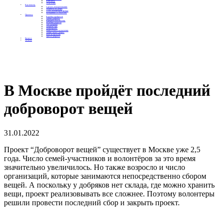
Контакты
Отделения
Как помочь
Сделать пожертвование
Подписка на добро
Стать волонтером фонда
Вечеринки со смыслом
Проекты
Коробка храбрости
Уроки Доброты
Юридическая помощь
Мамины радости
Автодобряки
Добрый торт
Добропробег
Няни особого назначения
Акция «Букет добра»
Фактор времени
Цветы доброты
Бизнесу
Отчеты
В Москве пройдёт последний
доброворот вещей
31.01.2022
Проект “Доброворот вещей” существует в Москве уже 2,5
года. Число семей-участников и волонтёров за это время
значительно увеличилось. Но также возросло и число
организаций, которые занимаются непосредственно сбором
вещей. А поскольку у добряков нет склада, где можно хранить
вещи, проект реализовывать все сложнее. Поэтому волонтеры
решили провести последний сбор и закрыть проект.