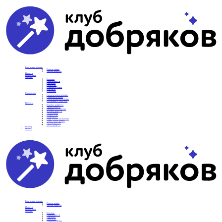
Вам нужна помощь
Подать заявку
Частые вопросы
Новости
Подопечные
О фонде
Команда
Наши ценности
Партнеры
СМИ о нас
Реквизиты фонда
Контакты
Отделения
Как помочь
Сделать пожертвование
Подписка на добро
Стать волонтером фонда
Вечеринки со смыслом
Проекты
Коробка храбрости
Уроки Доброты
Юридическая помощь
Мамины радости
Автодобряки
Добрый торт
Добропробег
Няни особого назначения
Акция «Букет добра»
Фактор времени
Цветы доброты
Бизнесу
Отчеты
Вам нужна помощь
Подать заявку
Частые вопросы
Новости
Подопечные
О фонде
Команда
Наши ценности
Партнеры
СМИ о нас
Реквизиты фонда