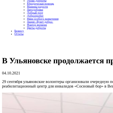
Уроки Доброты
Юридическая помощь
Мамины радости
Автодобряки
Добрый торт
Добропробег
Няни особого назначения
Акция «Букет добра»
Фактор времени
Цветы доброты
Бизнесу
Отчеты
В Ульяновске продолжается п
04.10.2021
29 сентября ульяновские волонтеры организовали очередную по
реабилитационный центр для инвалидов «Сосновый бор» в Ве