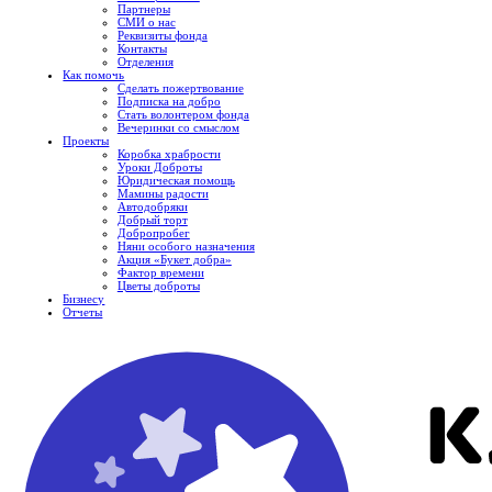
Партнеры
СМИ о нас
Реквизиты фонда
Контакты
Отделения
Как помочь
Сделать пожертвование
Подписка на добро
Стать волонтером фонда
Вечеринки со смыслом
Проекты
Коробка храбрости
Уроки Доброты
Юридическая помощь
Мамины радости
Автодобряки
Добрый торт
Добропробег
Няни особого назначения
Акция «Букет добра»
Фактор времени
Цветы доброты
Бизнесу
Отчеты