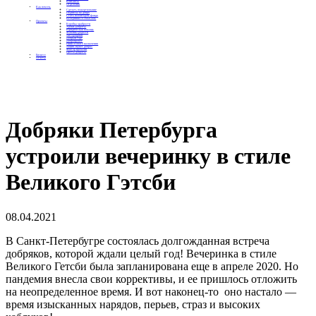
Контакты
Отделения
Как помочь
Сделать пожертвование
Подписка на добро
Стать волонтером фонда
Вечеринки со смыслом
Проекты
Коробка храбрости
Уроки Доброты
Юридическая помощь
Мамины радости
Автодобряки
Добрый торт
Добропробег
Няни особого назначения
Акция «Букет добра»
Фактор времени
Цветы доброты
Бизнесу
Отчеты
Добряки Петербурга
устроили вечеринку в стиле
Великого Гэтсби
08.04.2021
В Санкт-Петербугре состоялась долгожданная встреча
добряков, которой ждали целый год! Вечеринка в стиле
Великого Гетсби была запланирована еще в апреле 2020. Но
пандемия внесла свои коррективы, и ее пришлось отложить
на неопределенное время. И вот наконец-то оно настало —
время изысканных нарядов, перьев, страз и высоких