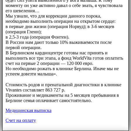
будет сил убить вымоленного у Бога малыша. К тому
моменту он уже активно давал о себе знать, я чувствовала
его шевеления…
Мы узнали, что для коррекции данного порока,
необходимо выполнить операции на открытом сердце:
в первые дни жизни (операция Норвуд); в 3-6 месяцев
(операция Гленн);
в 2,5-3 года (операция Фонтен).
В России нам дают только 10% выживаемости после
первой операции.
В Берлинском кардиоцентре готовы нас принять и
выполнить все три этапа, а фонд WorldVita готов оплатить
счет на первые 2 операции — 120 000 евро.
Но необходимо рожать в клинике Берлина. Иначе мы не
успеем довезти малыша».
⠀⠀
Стоимость родов и пренатальной диагностики в клинике
Vivantes составляет 863 727 р.
Проживание и медикаменты на 5 месяцев пребывания в
Берлине семья оплачивает самостоятельно.
Медицинская выписка
Счет на оплату