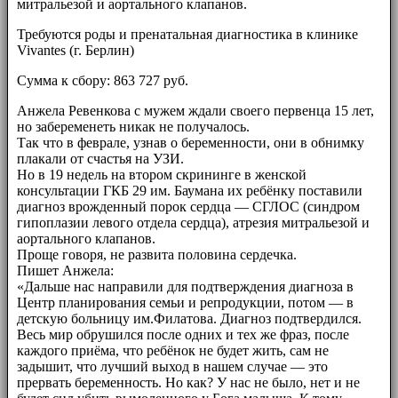
митральезой и аортального клапанов.
Требуются роды и пренатальная диагностика в клинике
Vivantes (г. Берлин)
Сумма к сбору: 863 727 руб.
Анжела Ревенкова с мужем ждали своего первенца 15 лет,
но забеременеть никак не получалось.
Так что в феврале, узнав о беременности, они в обнимку
плакали от счастья на УЗИ.
Но в 19 недель на втором скрининге в женской
консультации ГКБ 29 им. Баумана их ребёнку поставили
диагноз врожденный порок сердца — СГЛОС (синдром
гипоплазии левого отдела сердца), атрезия митральезой и
аортального клапанов.
Проще говоря, не развита половина сердечка.
Пишет Анжела:
«Дальше нас направили для подтверждения диагноза в
Центр планирования семьи и репродукции, потом — в
детскую больницу им.Филатова. Диагноз подтвердился.
Весь мир обрушился после одних и тех же фраз, после
каждого приёма, что ребёнок не будет жить, сам не
задышит, что лучший выход в нашем случае — это
прервать беременность. Но как? У нас не было, нет и не