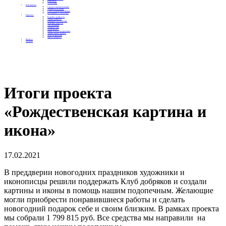
Контакты
Отделения
Как помочь
Сделать пожертвование
Подписка на добро
Стать волонтером фонда
Вечеринки со смыслом
Проекты
Коробка храбрости
Уроки Доброты
Юридическая помощь
Мамины радости
Автодобряки
Добрый торт
Добропробег
Няни особого назначения
Акция «Букет добра»
Фактор времени
Цветы доброты
Бизнесу
Отчеты
Итоги проекта
«Рождественская картина и
икона»
17.02.2021
В преддверии новогодних праздников художники и
иконописцы решили поддержать Клуб добряков и создали
картины и иконы в помощь нашим подопечным.
Желающие
могли приобрести понравившиеся работы и сделать
новогодний подарок себе и своим близким. В рамках проекта
мы собрали 1 799 815 руб. Все средства мы направили на