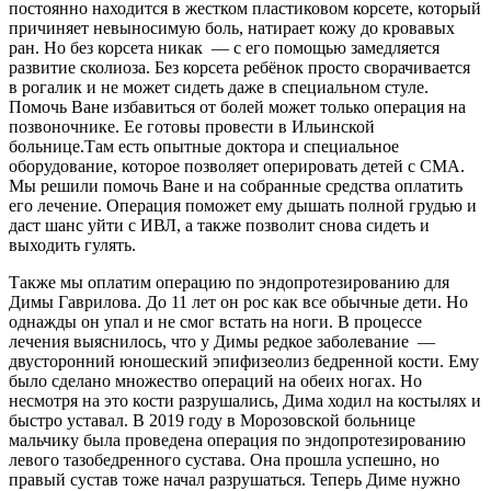
постоянно находится в жестком пластиковом корсете, который
причиняет невыносимую боль, натирает кожу до кровавых
ран. Но без корсета никак — с его помощью замедляется
развитие сколиоза. Без корсета ребёнок просто сворачивается
в рогалик и не может сидеть даже в специальном стуле.
Помочь Ване избавиться от болей может только операция на
позвоночнике. Ее готовы провести в Ильинской
больнице.Там есть опытные доктора и специальное
оборудование, которое позволяет оперировать детей с СМА.
Мы решили помочь Ване и на собранные средства оплатить
его лечение. Операция поможет ему дышать полной грудью и
даст шанс уйти с ИВЛ, а также позволит снова сидеть и
выходить гулять.
Также мы оплатим операцию по эндопротезированию для
Димы Гаврилова. До 11 лет он рос как все обычные дети. Но
однажды он упал и не смог встать на ноги. В процессе
лечения выяснилось, что у Димы редкое заболевание —
двусторонний юношеский эпифизеолиз бедренной кости. Ему
было сделано множество операций на обеих ногах. Но
несмотря на это кости разрушались, Дима ходил на костылях и
быстро уставал. В 2019 году в Морозовской больнице
мальчику была проведена операция по эндопротезированию
левого тазобедренного сустава. Она прошла успешно, но
правый сустав тоже начал разрушаться. Теперь Диме нужно