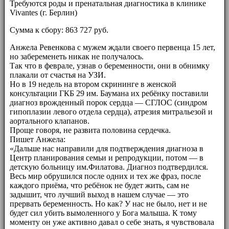
Требуются роды и пренатальная диагностика в клинике
Vivantes (г. Берлин)
Сумма к сбору: 863 727 руб.
Анжела Ревенкова с мужем ждали своего первенца 15 лет,
но забеременеть никак не получалось.
Так что в феврале, узнав о беременности, они в обнимку
плакали от счастья на УЗИ.
Но в 19 недель на втором скрининге в женской
консультации ГКБ 29 им. Баумана их ребёнку поставили
диагноз врожденный порок сердца — СГЛОС (синдром
гипоплазии левого отдела сердца), атрезия митральезой и
аортального клапанов.
Проще говоря, не развита половина сердечка.
Пишет Анжела:
«Дальше нас направили для подтверждения диагноза в
Центр планирования семьи и репродукции, потом — в
детскую больницу им.Филатова. Диагноз подтвердился.
Весь мир обрушился после одних и тех же фраз, после
каждого приёма, что ребёнок не будет жить, сам не
задышит, что лучший выход в нашем случае — это
прервать беременность. Но как? У нас не было, нет и не
будет сил убить вымоленного у Бога малыша. К тому
моменту он уже активно давал о себе знать, я чувствовала