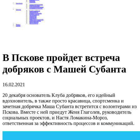
Контакты
Отделения
Как помочь
Сделать пожертвование
Подписка на добро
Стать волонтером фонда
Вечеринки со смыслом
Проекты
Коробка храбрости
Уроки Доброты
Юридическая помощь
Мамины радости
Автодобряки
Добрый торт
Добропробег
Няни особого назначения
Акция «Букет добра»
Фактор времени
Цветы доброты
Бизнесу
Отчеты
В Пскове пройдет встреча
добряков с Машей Субанта
16.02.2021
20 декабря основатель Клуба добряков, его идейный
вдохновитель, в также просто красавица, спортсменка и
зачетная добрячка Маша Субанта встретится с волонтерами из
Пскова. Вместе с ней приедут Женя Глаголев, руководитель
социальных проектов, и Настя Ломакина-Мороз,
ответственная за эффективность процессов и коммуникаций.