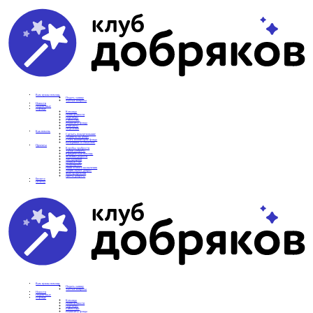
Вам нужна помощь
Подать заявку
Частые вопросы
Новости
Подопечные
О фонде
Команда
Наши ценности
Партнеры
СМИ о нас
Реквизиты фонда
Контакты
Отделения
Как помочь
Сделать пожертвование
Подписка на добро
Стать волонтером фонда
Вечеринки со смыслом
Проекты
Коробка храбрости
Уроки Доброты
Юридическая помощь
Мамины радости
Автодобряки
Добрый торт
Добропробег
Няни особого назначения
Акция «Букет добра»
Фактор времени
Цветы доброты
Бизнесу
Отчеты
Вам нужна помощь
Подать заявку
Частые вопросы
Новости
Подопечные
О фонде
Команда
Наши ценности
Партнеры
СМИ о нас
Реквизиты фонда