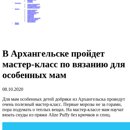
Контакты
Отделения
Как помочь
Сделать пожертвование
Подписка на добро
Стать волонтером фонда
Вечеринки со смыслом
Проекты
Коробка храбрости
Уроки Доброты
Юридическая помощь
Мамины радости
Автодобряки
Добрый торт
Добропробег
Няни особого назначения
Акция «Букет добра»
Фактор времени
Цветы доброты
Бизнесу
Отчеты
В Архангельске пройдет
мастер-класс по вязанию для
особенных мам
08.10.2020
Для мам особенных детей добряки из Архангельска проведут
очень полезный мастер-класс. Первые морозы не за горами,
пора подумать о теплых вещах. На мастер-классе мам научат
вязать снуды из пряжи Alize Puffy без крючков и спиц.