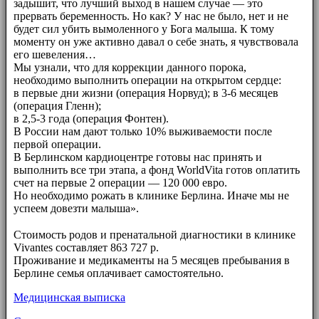
задышит, что лучший выход в нашем случае — это
прервать беременность. Но как? У нас не было, нет и не
будет сил убить вымоленного у Бога малыша. К тому
моменту он уже активно давал о себе знать, я чувствовала
его шевеления…
Мы узнали, что для коррекции данного порока,
необходимо выполнить операции на открытом сердце:
в первые дни жизни (операция Норвуд); в 3-6 месяцев
(операция Гленн);
в 2,5-3 года (операция Фонтен).
В России нам дают только 10% выживаемости после
первой операции.
В Берлинском кардиоцентре готовы нас принять и
выполнить все три этапа, а фонд WorldVita готов оплатить
счет на первые 2 операции — 120 000 евро.
Но необходимо рожать в клинике Берлина. Иначе мы не
успеем довезти малыша».
⠀⠀
Стоимость родов и пренатальной диагностики в клинике
Vivantes составляет 863 727 р.
Проживание и медикаменты на 5 месяцев пребывания в
Берлине семья оплачивает самостоятельно.
Медицинская выписка