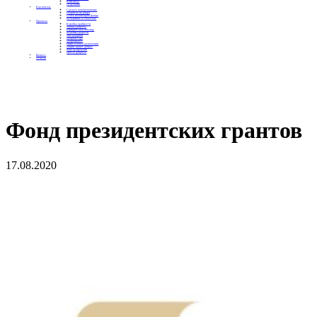
Контакты
Отделения
Как помочь
Сделать пожертвование
Подписка на добро
Стать волонтером фонда
Вечеринки со смыслом
Проекты
Коробка храбрости
Уроки Доброты
Юридическая помощь
Мамины радости
Автодобряки
Добрый торт
Добропробег
Няни особого назначения
Акция «Букет добра»
Фактор времени
Цветы доброты
Бизнесу
Отчеты
Фонд президентских грантов
17.08.2020