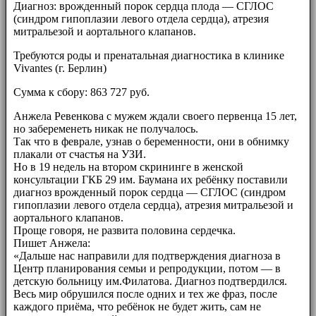
Диагноз: врожденный порок сердца плода — СГЛОС
(синдром гипоплазии левого отдела сердца), атрезия
митральезой и аортального клапанов.
Требуются роды и пренатальная диагностика в клинике
Vivantes (г. Берлин)
Сумма к сбору: 863 727 руб.
Анжела Ревенкова с мужем ждали своего первенца 15 лет,
но забеременеть никак не получалось.
Так что в феврале, узнав о беременности, они в обнимку
плакали от счастья на УЗИ.
Но в 19 недель на втором скрининге в женской
консультации ГКБ 29 им. Баумана их ребёнку поставили
диагноз врожденный порок сердца — СГЛОС (синдром
гипоплазии левого отдела сердца), атрезия митральезой и
аортального клапанов.
Проще говоря, не развита половина сердечка.
Пишет Анжела:
«Дальше нас направили для подтверждения диагноза в
Центр планирования семьи и репродукции, потом — в
детскую больницу им.Филатова. Диагноз подтвердился.
Весь мир обрушился после одних и тех же фраз, после
каждого приёма, что ребёнок не будет жить, сам не