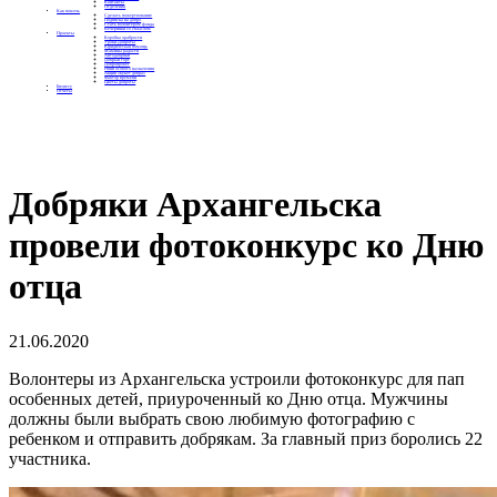
Контакты
Отделения
Как помочь
Сделать пожертвование
Подписка на добро
Стать волонтером фонда
Вечеринки со смыслом
Проекты
Коробка храбрости
Уроки Доброты
Юридическая помощь
Мамины радости
Автодобряки
Добрый торт
Добропробег
Няни особого назначения
Акция «Букет добра»
Фактор времени
Цветы доброты
Бизнесу
Отчеты
Добряки Архангельска
провели фотоконкурс ко Дню
отца
21.06.2020
Волонтеры из Архангельска устроили фотоконкурс для пап
особенных детей, приуроченный ко Дню отца. Мужчины
должны были выбрать свою любимую фотографию с
ребенком и отправить добрякам. За главный приз боролись 22
участника.