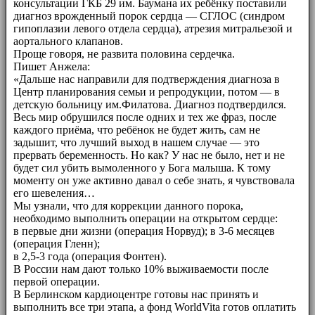
консультации ГКБ 29 им. Баумана их ребёнку поставили
диагноз врожденный порок сердца — СГЛОС (синдром
гипоплазии левого отдела сердца), атрезия митральезой и
аортального клапанов.
Проще говоря, не развита половина сердечка.
Пишет Анжела:
«Дальше нас направили для подтверждения диагноза в
Центр планирования семьи и репродукции, потом — в
детскую больницу им.Филатова. Диагноз подтвердился.
Весь мир обрушился после одних и тех же фраз, после
каждого приёма, что ребёнок не будет жить, сам не
задышит, что лучший выход в нашем случае — это
прервать беременность. Но как? У нас не было, нет и не
будет сил убить вымоленного у Бога малыша. К тому
моменту он уже активно давал о себе знать, я чувствовала
его шевеления…
Мы узнали, что для коррекции данного порока,
необходимо выполнить операции на открытом сердце:
в первые дни жизни (операция Норвуд); в 3-6 месяцев
(операция Гленн);
в 2,5-3 года (операция Фонтен).
В России нам дают только 10% выживаемости после
первой операции.
В Берлинском кардиоцентре готовы нас принять и
выполнить все три этапа, а фонд WorldVita готов оплатить