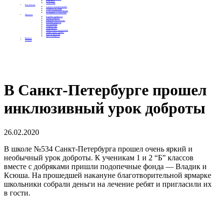
Контакты
Отделения
Как помочь
Сделать пожертвование
Подписка на добро
Стать волонтером фонда
Вечеринки со смыслом
Проекты
Коробка храбрости
Уроки Доброты
Юридическая помощь
Мамины радости
Автодобряки
Добрый торт
Добропробег
Няни особого назначения
Акция «Букет добра»
Фактор времени
Цветы доброты
Бизнесу
Отчеты
В Санкт-Петербурге прошел
инклюзивный урок доброты
26.02.2020
В школе №534 Санкт-Петербурга прошел очень яркий и
необычный урок доброты. К ученикам 1 и 2 “Б” классов
вместе с добряками пришли подопечные фонда — Владик и
Ксюша. На прошедшей накануне благотворительной ярмарке
школьники собрали деньги на лечение ребят и пригласили их
в гости.