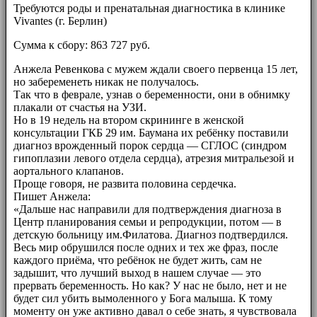
Требуются роды и пренатальная диагностика в клинике
Vivantes (г. Берлин)
Сумма к сбору: 863 727 руб.
Анжела Ревенкова с мужем ждали своего первенца 15 лет,
но забеременеть никак не получалось.
Так что в феврале, узнав о беременности, они в обнимку
плакали от счастья на УЗИ.
Но в 19 недель на втором скрининге в женской
консультации ГКБ 29 им. Баумана их ребёнку поставили
диагноз врожденный порок сердца — СГЛОС (синдром
гипоплазии левого отдела сердца), атрезия митральезой и
аортального клапанов.
Проще говоря, не развита половина сердечка.
Пишет Анжела:
«Дальше нас направили для подтверждения диагноза в
Центр планирования семьи и репродукции, потом — в
детскую больницу им.Филатова. Диагноз подтвердился.
Весь мир обрушился после одних и тех же фраз, после
каждого приёма, что ребёнок не будет жить, сам не
задышит, что лучший выход в нашем случае — это
прервать беременность. Но как? У нас не было, нет и не
будет сил убить вымоленного у Бога малыша. К тому
моменту он уже активно давал о себе знать, я чувствовала