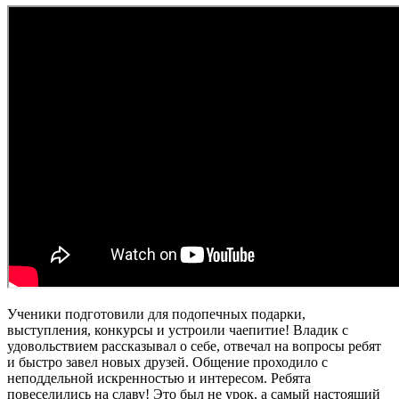
Ученики подготовили для подопечных подарки,
выступления, конкурсы и устроили чаепитие! Владик с
удовольствием рассказывал о себе, отвечал на вопросы ребят
и быстро завел новых друзей. Общение проходило с
неподдельной искренностью и интересом. Ребята
повеселились на славу! Это был не урок, а самый настоящий