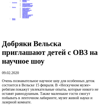
Контакты
Отделения
Как помочь
Сделать пожертвование
Подписка на добро
Стать волонтером фонда
Вечеринки со смыслом
Проекты
Коробка храбрости
Уроки Доброты
Юридическая помощь
Мамины радости
Автодобряки
Добрый торт
Добропробег
Няни особого назначения
Акция «Букет добра»
Фактор времени
Цветы доброты
Бизнесу
Отчеты
Добряки Вельска
приглашают детей с ОВЗ на
научное шоу
09.02.2020
Очень познавательное научное шоу для особенных деток
состоится в Вельске 15 февраля. В «Нескучном музее»
ребятам покажут увлекательные опыты, которые никого не
оставят равнодушным. Также маленькие гости смогут
побывать в ленточном лабиринте, музее живой науки и
лазерной комнате.