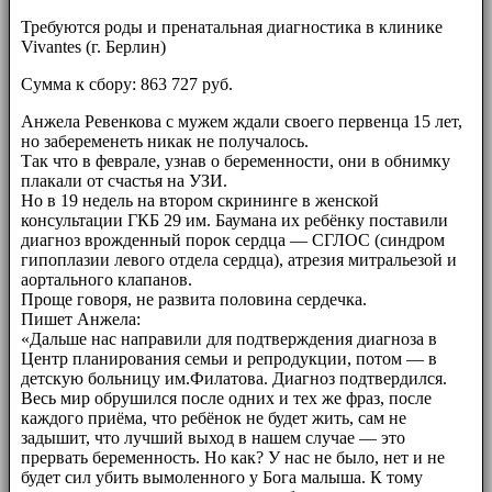
Требуются роды и пренатальная диагностика в клинике
Vivantes (г. Берлин)
Сумма к сбору: 863 727 руб.
Анжела Ревенкова с мужем ждали своего первенца 15 лет,
но забеременеть никак не получалось.
Так что в феврале, узнав о беременности, они в обнимку
плакали от счастья на УЗИ.
Но в 19 недель на втором скрининге в женской
консультации ГКБ 29 им. Баумана их ребёнку поставили
диагноз врожденный порок сердца — СГЛОС (синдром
гипоплазии левого отдела сердца), атрезия митральезой и
аортального клапанов.
Проще говоря, не развита половина сердечка.
Пишет Анжела:
«Дальше нас направили для подтверждения диагноза в
Центр планирования семьи и репродукции, потом — в
детскую больницу им.Филатова. Диагноз подтвердился.
Весь мир обрушился после одних и тех же фраз, после
каждого приёма, что ребёнок не будет жить, сам не
задышит, что лучший выход в нашем случае — это
прервать беременность. Но как? У нас не было, нет и не
будет сил убить вымоленного у Бога малыша. К тому