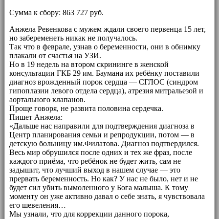
Сумма к сбору: 863 727 руб.
Анжела Ревенкова с мужем ждали своего первенца 15 лет,
но забеременеть никак не получалось.
Так что в феврале, узнав о беременности, они в обнимку
плакали от счастья на УЗИ.
Но в 19 недель на втором скрининге в женской
консультации ГКБ 29 им. Баумана их ребёнку поставили
диагноз врожденный порок сердца — СГЛОС (синдром
гипоплазии левого отдела сердца), атрезия митральезой и
аортального клапанов.
Проще говоря, не развита половина сердечка.
Пишет Анжела:
«Дальше нас направили для подтверждения диагноза в
Центр планирования семьи и репродукции, потом — в
детскую больницу им.Филатова. Диагноз подтвердился.
Весь мир обрушился после одних и тех же фраз, после
каждого приёма, что ребёнок не будет жить, сам не
задышит, что лучший выход в нашем случае — это
прервать беременность. Но как? У нас не было, нет и не
будет сил убить вымоленного у Бога малыша. К тому
моменту он уже активно давал о себе знать, я чувствовала
его шевеления…
Мы узнали, что для коррекции данного порока,