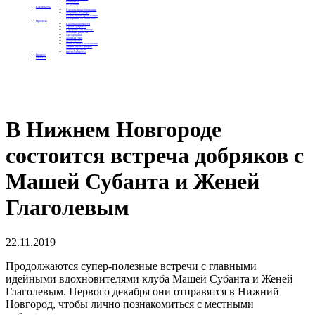
Контакты
Отделения
Как помочь
Сделать пожертвование
Подписка на добро
Стать волонтером фонда
Вечеринки со смыслом
Проекты
Коробка храбрости
Уроки Доброты
Юридическая помощь
Мамины радости
Автодобряки
Добрый торт
Добропробег
Няни особого назначения
Акция «Букет добра»
Фактор времени
Цветы доброты
Бизнесу
Отчеты
В Нижнем Новгороде
состоится встреча добряков с
Машей Субанта и Женей
Глаголевым
22.11.2019
Продолжаются супер-полезные встречи с главными
идейными вдохновителями клуба Машей Субанта и Женей
Глаголевым. Первого декабря они отправятся в Нижний
Новгород, чтобы лично познакомиться с местными