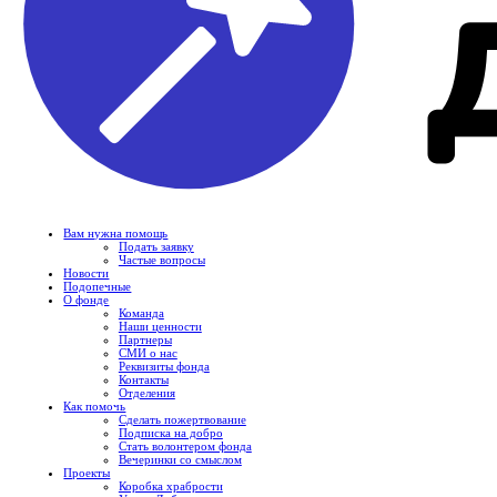
Вам нужна помощь
Подать заявку
Частые вопросы
Новости
Подопечные
О фонде
Команда
Наши ценности
Партнеры
СМИ о нас
Реквизиты фонда
Контакты
Отделения
Как помочь
Сделать пожертвование
Подписка на добро
Стать волонтером фонда
Вечеринки со смыслом
Проекты
Коробка храбрости