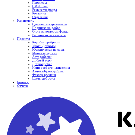
Партнеры
СМИ о нас
Реквизиты фонда
Контакты
Отделения
Как помочь
Сделать пожертвование
Подписка на добро
Стать волонтером фонда
Вечеринки со смыслом
Проекты
Коробка храбрости
Уроки Доброты
Юридическая помощь
Мамины радости
Автодобряки
Добрый торт
Добропробег
Няни особого назначения
Акция «Букет добра»
Фактор времени
Цветы доброты
Бизнесу
Отчеты