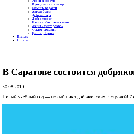
Уроки Доброты
Юридическая помощь
Мамины радости
Автодобряки
Добрый торт
Добропробег
Няни особого назначения
Акция «Букет добра»
Фактор времени
Цветы доброты
Бизнесу
Отчеты
В Саратове состоится добряко
30.08.2019
Новый учебный год — новый цикл добряковских гастролей! 7 се