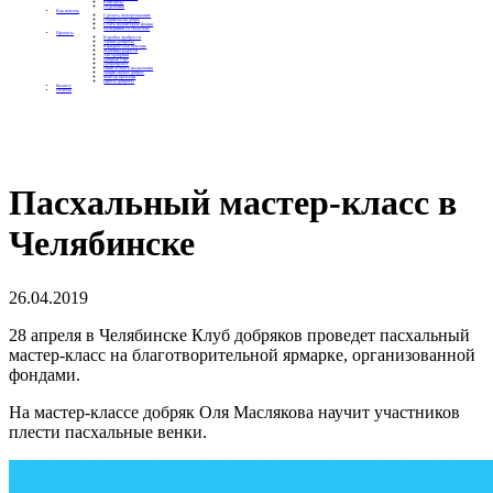
Контакты
Отделения
Как помочь
Сделать пожертвование
Подписка на добро
Стать волонтером фонда
Вечеринки со смыслом
Проекты
Коробка храбрости
Уроки Доброты
Юридическая помощь
Мамины радости
Автодобряки
Добрый торт
Добропробег
Няни особого назначения
Акция «Букет добра»
Фактор времени
Цветы доброты
Бизнесу
Отчеты
Пасхальный мастер-класс в
Челябинске
26.04.2019
28 апреля в Челябинске Клуб добряков проведет пасхальный
мастер-класс на благотворительной ярмарке, организованной
фондами.
На мастер-классе добряк Оля Маслякова научит участников
плести пасхальные венки.