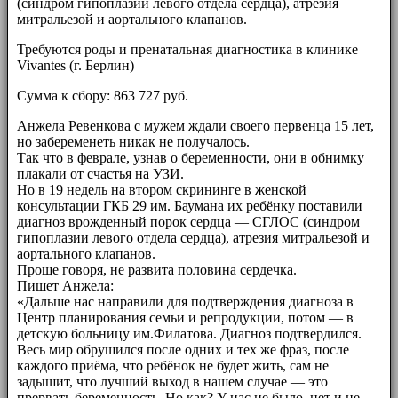
(синдром гипоплазии левого отдела сердца), атрезия
митральезой и аортального клапанов.
Требуются роды и пренатальная диагностика в клинике
Vivantes (г. Берлин)
Сумма к сбору: 863 727 руб.
Анжела Ревенкова с мужем ждали своего первенца 15 лет,
но забеременеть никак не получалось.
Так что в феврале, узнав о беременности, они в обнимку
плакали от счастья на УЗИ.
Но в 19 недель на втором скрининге в женской
консультации ГКБ 29 им. Баумана их ребёнку поставили
диагноз врожденный порок сердца — СГЛОС (синдром
гипоплазии левого отдела сердца), атрезия митральезой и
аортального клапанов.
Проще говоря, не развита половина сердечка.
Пишет Анжела:
«Дальше нас направили для подтверждения диагноза в
Центр планирования семьи и репродукции, потом — в
детскую больницу им.Филатова. Диагноз подтвердился.
Весь мир обрушился после одних и тех же фраз, после
каждого приёма, что ребёнок не будет жить, сам не
задышит, что лучший выход в нашем случае — это
прервать беременность. Но как? У нас не было, нет и не