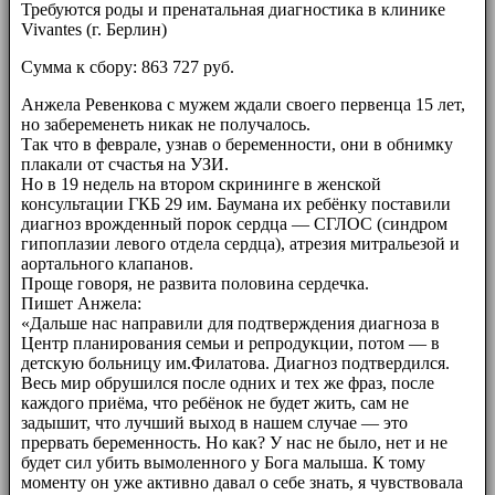
Требуются роды и пренатальная диагностика в клинике
Vivantes (г. Берлин)
Сумма к сбору: 863 727 руб.
Анжела Ревенкова с мужем ждали своего первенца 15 лет,
но забеременеть никак не получалось.
Так что в феврале, узнав о беременности, они в обнимку
плакали от счастья на УЗИ.
Но в 19 недель на втором скрининге в женской
консультации ГКБ 29 им. Баумана их ребёнку поставили
диагноз врожденный порок сердца — СГЛОС (синдром
гипоплазии левого отдела сердца), атрезия митральезой и
аортального клапанов.
Проще говоря, не развита половина сердечка.
Пишет Анжела:
«Дальше нас направили для подтверждения диагноза в
Центр планирования семьи и репродукции, потом — в
детскую больницу им.Филатова. Диагноз подтвердился.
Весь мир обрушился после одних и тех же фраз, после
каждого приёма, что ребёнок не будет жить, сам не
задышит, что лучший выход в нашем случае — это
прервать беременность. Но как? У нас не было, нет и не
будет сил убить вымоленного у Бога малыша. К тому
моменту он уже активно давал о себе знать, я чувствовала