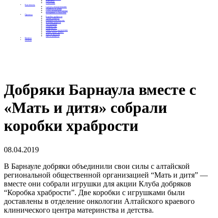
Контакты
Отделения
Как помочь
Сделать пожертвование
Подписка на добро
Стать волонтером фонда
Вечеринки со смыслом
Проекты
Коробка храбрости
Уроки Доброты
Юридическая помощь
Мамины радости
Автодобряки
Добрый торт
Добропробег
Няни особого назначения
Акция «Букет добра»
Фактор времени
Цветы доброты
Бизнесу
Отчеты
Добряки Барнаула вместе с
«Мать и дитя» собрали
коробки храбрости
08.04.2019
В Барнауле добряки объединили свои силы с алтайской
региональной общественной организацией “Мать и дитя” —
вместе они собрали игрушки для акции Клуба добряков
“Коробка храбрости”. Две коробки с игрушками были
доставлены в отделение онкологии Алтайского краевого
клинического центра материнства и детства.