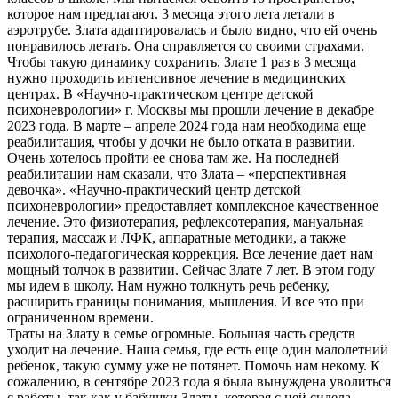
которое нам предлагают. 3 месяца этого лета летали в
аэротрубе. Злата адаптировалась и было видно, что ей очень
понравилось летать. Она справляется со своими страхами.
Чтобы такую динамику сохранить, Злате 1 раз в 3 месяца
нужно проходить интенсивное лечение в медицинских
центрах. В «Научно-практическом центре детской
психоневрологии» г. Москвы мы прошли лечение в декабре
2023 года. В марте – апреле 2024 года нам необходима еще
реабилитация, чтобы у дочки не было отката в развитии.
Очень хотелось пройти ее снова там же. На последней
реабилитации нам сказали, что Злата – «перспективная
девочка». «Научно-практический центр детской
психоневрологии» предоставляет комплексное качественное
лечение. Это физиотерапия, рефлексотерапия, мануальная
терапия, массаж и ЛФК, аппаратные методики, а также
психолого-педагогическая коррекция. Все лечение дает нам
мощный толчок в развитии. Сейчас Злате 7 лет. В этом году
мы идем в школу. Нам нужно толкнуть речь ребенку,
расширить границы понимания, мышления. И все это при
ограниченном времени.
Траты на Злату в семье огромные. Большая часть средств
уходит на лечение. Наша семья, где есть еще один малолетний
ребенок, такую сумму уже не потянет. Помочь нам некому. К
сожалению, в сентябре 2023 года я была вынуждена уволиться
с работы, так как у бабушки Златы, которая с ней сидела,