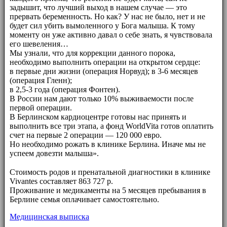
задышит, что лучший выход в нашем случае — это
прервать беременность. Но как? У нас не было, нет и не
будет сил убить вымоленного у Бога малыша. К тому
моменту он уже активно давал о себе знать, я чувствовала
его шевеления…
Мы узнали, что для коррекции данного порока,
необходимо выполнить операции на открытом сердце:
в первые дни жизни (операция Норвуд); в 3-6 месяцев
(операция Гленн);
в 2,5-3 года (операция Фонтен).
В России нам дают только 10% выживаемости после
первой операции.
В Берлинском кардиоцентре готовы нас принять и
выполнить все три этапа, а фонд WorldVita готов оплатить
счет на первые 2 операции — 120 000 евро.
Но необходимо рожать в клинике Берлина. Иначе мы не
успеем довезти малыша».
⠀⠀
Стоимость родов и пренатальной диагностики в клинике
Vivantes составляет 863 727 р.
Проживание и медикаменты на 5 месяцев пребывания в
Берлине семья оплачивает самостоятельно.
Медицинская выписка