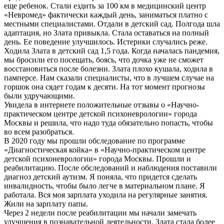
еще ребенок. Стали ездить за 100 км в медицинский центр
«Невромед» фактически каждый день, заниматься платно с
местными специалистами. Отдали в детский сад. Полгода шла
адаптация, но Злата привыкла. Стала оставаться на полный
день. Ее поведение улучшилось. Истерики случались реже.
Ходила Злата в детский сад 1,5 года. Когда началась пандемия,
мы бросили его посещать, боясь, что дочка уже не сможет
восстановиться после болезни. Злата плохо кушала, ходила в
памперсе. Нам сказали специалисты, что в лучшем случае на
горшок она сядет годам к десяти. На тот момент прогнозы
были удручающими.
Увидела в интернете положительные отзывы о «Научно-
практическом центре детской психоневрологии» города
Москвы и решила, что надо туда обязательно попасть, чтобы
во всем разобраться.
В 2020 году мы прошли обследование по программе
«Диагностическая койка» в «Научно-практическом центре
детской психоневрологии» города Москвы. Прошли и
реабилитацию. После обследований и наблюдения поставили
диагноз детский аутизм. Я поняла, что придется сделать
инвалидность, чтобы было легче в материальном плане. Я
работала. Вся моя зарплата уходила на регулярные занятия.
Жили на зарплату папы.
Через 2 недели после реабилитации мы начали замечать
улучшения в познавательной деятельности. Злата стала более