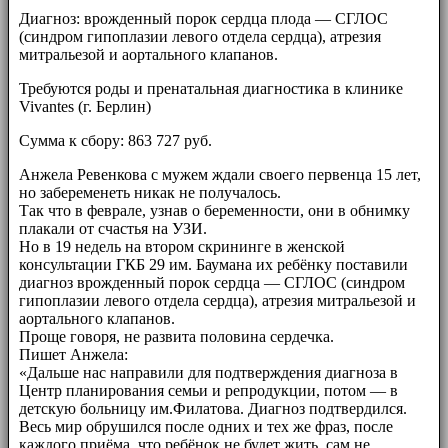
Диагноз: врожденный порок сердца плода — СГЛОС
(синдром гипоплазии левого отдела сердца), атрезия
митральезой и аортального клапанов.
Требуются роды и пренатальная диагностика в клинике
Vivantes (г. Берлин)
Сумма к сбору: 863 727 руб.
Анжела Ревенкова с мужем ждали своего первенца 15 лет,
но забеременеть никак не получалось.
Так что в феврале, узнав о беременности, они в обнимку
плакали от счастья на УЗИ.
Но в 19 недель на втором скрининге в женской
консультации ГКБ 29 им. Баумана их ребёнку поставили
диагноз врожденный порок сердца — СГЛОС (синдром
гипоплазии левого отдела сердца), атрезия митральезой и
аортального клапанов.
Проще говоря, не развита половина сердечка.
Пишет Анжела:
«Дальше нас направили для подтверждения диагноза в
Центр планирования семьи и репродукции, потом — в
детскую больницу им.Филатова. Диагноз подтвердился.
Весь мир обрушился после одних и тех же фраз, после
каждого приёма, что ребёнок не будет жить, сам не