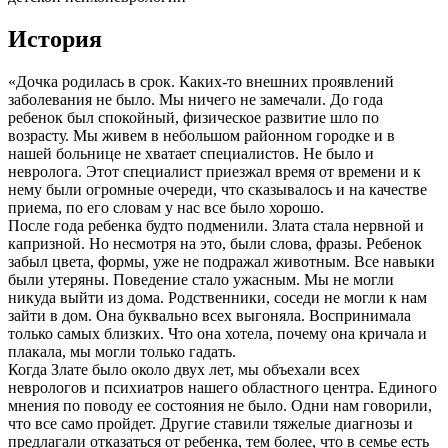
История
«Дочка родилась в срок. Каких-то внешних проявлений
заболевания не было. Мы ничего не замечали. До года
ребенок был спокойный, физическое развитие шло по
возрасту. Мы живем в небольшом районном городке и в
нашей больнице не хватает специалистов. Не было и
невролога. Этот специалист приезжал время от времени и к
нему были огромные очереди, что сказывалось и на качестве
приема, по его словам у нас все было хорошо.
После года ребенка будто подменили. Злата стала нервной и
капризной. Но несмотря на это, были слова, фразы. Ребенок
забыл цвета, формы, уже не подражал животным. Все навыки
были утеряны. Поведение стало ужасным. Мы не могли
никуда выйти из дома. Родственники, соседи не могли к нам
зайти в дом. Она буквально всех выгоняла. Воспринимала
только самых близких. Что она хотела, почему она кричала и
плакала, мы могли только гадать.
Когда Злате было около двух лет, мы объехали всех
неврологов и психиатров нашего областного центра. Единого
мнения по поводу ее состояния не было. Одни нам говорили,
что все само пройдет. Другие ставили тяжелые диагнозы и
предлагали отказаться от ребенка, тем более, что в семье есть