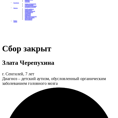
Контакты
Отделения
Как помочь
Сделать пожертвование
Подписка на добро
Стать волонтером фонда
Вечеринки со смыслом
Проекты
Коробка храбрости
Уроки Доброты
Юридическая помощь
Мамины радости
Автодобряки
Добрый торт
Добропробег
Няни особого назначения
Акция «Букет добра»
Фактор времени
Цветы доброты
Бизнесу
Отчеты
Сбор закрыт
Злата Черепухина
г. Сенгилей, 7 лет
Диагноз – детский аутизм, обусловленный органическим
заболеванием головного мозга