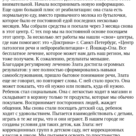
внимательной. Начала воспринимать новую информацию.
Еще один большой плюс от реабилитации: она стала есть
нормальную еду, вместо привычного молока из бутылочки,
которое было ее постоянной едой последних несколько
месяцев. Мы собрали средства и поехали через 3 месяца снова
в этот центр. С тех пор мы на постоянной основе посещаем
этот центр. За несколько лет работы мы нашли «свои» центры,
где нам помогают: это «Доктрина» г. Санкт-Петербург, «Центр
патологии речи и нейрореабилитации» г. Йошкар-Ола. Все
бесплатное лечение, которое может нам дать наш регион, мы
тоже получаем. К сожалению, результаты меньшие.
Благодаря регулярному лечению Злата достигла огромных
результатов: у нее полностью сформировались навыки
самообслуживания, пришло бытовое понимание речи, Злата
еще не говорит, но повторяет слова. С ней стало просто. Она
может показать, что ей нужно или позвать, куда ей нужно.
Ребенок стал социальным. Она с легкостью ходит в магазин и
складывает в корзину только те продукты, которые мы обычно
покупаем. Воспринимает посторонних людей, жаждет
общения. Мы снова стали посещать детский сад, ребенок
ходит с удовольствием. Пытается взаимодействовать с детьми,
играть в те же игры, что и они играют. В нашем городе не
созданы условия для таких деток, как Злата: нет
коррекционных групп в детском саду, нет коррекционных
классов в школе. Мы пытаемся освоить то пространство,