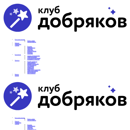
Вам нужна помощь
Подать заявку
Частые вопросы
Новости
Подопечные
О фонде
Команда
Наши ценности
Партнеры
СМИ о нас
Реквизиты фонда
Контакты
Отделения
Как помочь
Сделать пожертвование
Подписка на добро
Стать волонтером фонда
Вечеринки со смыслом
Проекты
Коробка храбрости
Уроки Доброты
Юридическая помощь
Мамины радости
Автодобряки
Добрый торт
Добропробег
Няни особого назначения
Акция «Букет добра»
Фактор времени
Цветы доброты
Бизнесу
Отчеты
Вам нужна помощь
Подать заявку
Частые вопросы
Новости
Подопечные
О фонде
Команда
Наши ценности
Партнеры
СМИ о нас
Реквизиты фонда