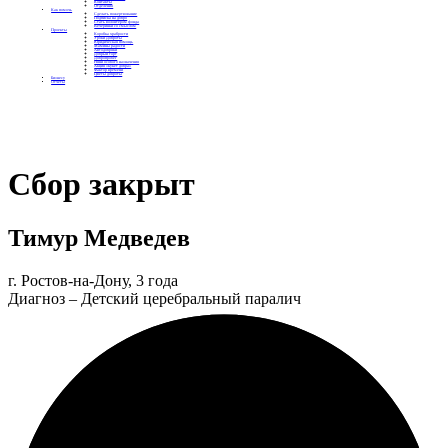
Контакты
Отделения
Как помочь
Сделать пожертвование
Подписка на добро
Стать волонтером фонда
Вечеринки со смыслом
Проекты
Коробка храбрости
Уроки Доброты
Юридическая помощь
Мамины радости
Автодобряки
Добрый торт
Добропробег
Няни особого назначения
Акция «Букет добра»
Фактор времени
Цветы доброты
Бизнесу
Отчеты
Сбор закрыт
Тимур Медведев
г. Ростов-на-Дону, 3 года
Диагноз – Детский церебральный паралич