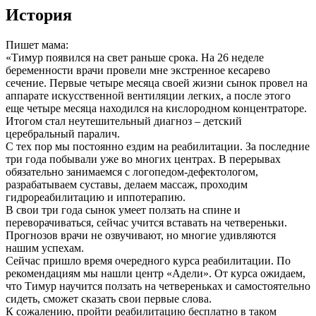
История
Пишет мама:
«Тимур появился на свет раньше срока. На 26 неделе
беременности врачи провели мне экстренное кесарево
сечение. Первые четыре месяца своей жизни сынок провел на
аппарате искусственной вентиляции легких, а после этого
еще четыре месяца находился на кислородном концентраторе.
Итогом стал неутешительный диагноз – детский
церебральный паралич.
С тех пор мы постоянно ездим на реабилитации. За последние
три года побывали уже во многих центрах. В перерывах
обязательно занимаемся с логопедом-дефектологом,
разрабатываем суставы, делаем массаж, проходим
гидрореабилитацию и иппотерапию.
В свои три года сынок умеет ползать на спине и
переворачиваться, сейчас учится вставать на четвереньки.
Прогнозов врачи не озвучивают, но многие удивляются
нашим успехам.
Сейчас пришло время очередного курса реабилитации. По
рекомендациям мы нашли центр «Адели». От курса ожидаем,
что Тимур научится ползать на четвереньках и самостоятельно
сидеть, сможет сказать свои первые слова.
К сожалению, пройти реабилитацию бесплатно в таком