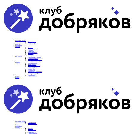
Вам нужна помощь
Подать заявку
Частые вопросы
Новости
Подопечные
О фонде
Команда
Наши ценности
Партнеры
СМИ о нас
Реквизиты фонда
Контакты
Отделения
Как помочь
Сделать пожертвование
Подписка на добро
Стать волонтером фонда
Вечеринки со смыслом
Проекты
Коробка храбрости
Уроки Доброты
Юридическая помощь
Мамины радости
Автодобряки
Добрый торт
Добропробег
Няни особого назначения
Акция «Букет добра»
Фактор времени
Цветы доброты
Бизнесу
Отчеты
Вам нужна помощь
Подать заявку
Частые вопросы
Новости
Подопечные
О фонде
Команда
Наши ценности
Партнеры
СМИ о нас
Реквизиты фонда