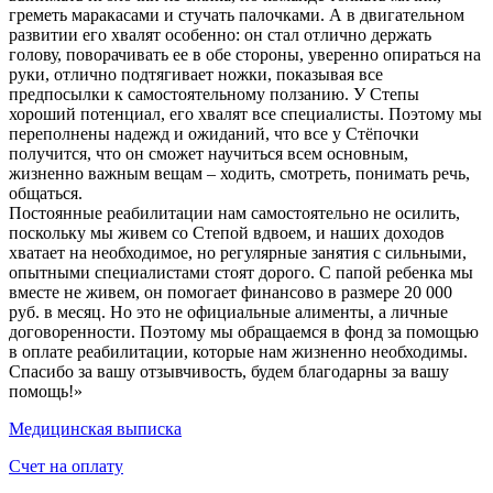
греметь маракасами и стучать палочками. А в двигательном
развитии его хвалят особенно: он стал отлично держать
голову, поворачивать ее в обе стороны, уверенно опираться на
руки, отлично подтягивает ножки, показывая все
предпосылки к самостоятельному ползанию. У Степы
хороший потенциал, его хвалят все специалисты. Поэтому мы
переполнены надежд и ожиданий, что все у Стёпочки
получится, что он сможет научиться всем основным,
жизненно важным вещам – ходить, смотреть, понимать речь,
общаться.
Постоянные реабилитации нам самостоятельно не осилить,
поскольку мы живем со Степой вдвоем, и наших доходов
хватает на необходимое, но регулярные занятия с сильными,
опытными специалистами стоят дорого. С папой ребенка мы
вместе не живем, он помогает финансово в размере 20 000
руб. в месяц. Но это не официальные алименты, а личные
договоренности. Поэтому мы обращаемся в фонд за помощью
в оплате реабилитации, которые нам жизненно необходимы.
Спасибо за вашу отзывчивость, будем благодарны за вашу
помощь!»
Медицинская выписка
Счет на оплату