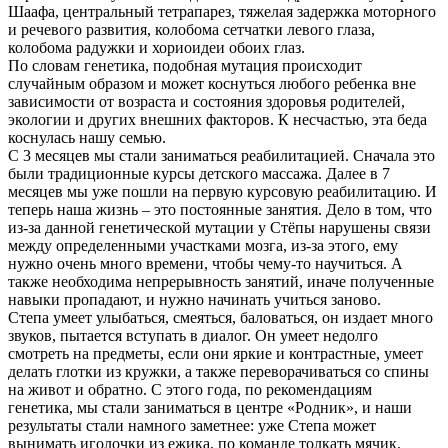
Шаафа, центральный тетрапарез, тяжелая задержка моторного
и речевого развития, колобома сетчатки левого глаза,
колобома радужки и хориоидеи обоих глаз.
По словам генетика, подобная мутация происходит
случайным образом и может коснуться любого ребенка вне
зависимости от возраста и состояния здоровья родителей,
экологии и других внешних факторов. К несчастью, эта беда
коснулась нашу семью.
С 3 месяцев мы стали заниматься реабилитацией. Сначала это
были традиционные курсы детского массажа. Далее в 7
месяцев мы уже пошли на первую курсовую реабилитацию. И
теперь наша жизнь – это постоянные занятия. Дело в том, что
из-за данной генетической мутации у Стёпы нарушены связи
между определенными участками мозга, из-за этого, ему
нужно очень много времени, чтобы чему-то научиться. А
также необходима непрерывность занятий, иначе полученные
навыки пропадают, и нужно начинать учиться заново.
Степа умеет улыбаться, смеяться, баловаться, он издает много
звуков, пытается вступать в диалог. Он умеет недолго
смотреть на предметы, если они яркие и контрастные, умеет
делать глотки из кружки, а также переворачиваться со спины
на живот и обратно. С этого года, по рекомендациям
генетика, мы стали заниматься в центре «Родник», и наши
результаты стали намного заметнее: уже Степа может
вынимать иголочки из ежика, по команде толкать мячик,