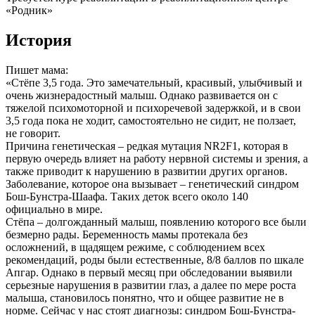
«Родник»
История
Пишет мама:
«Стёпе 3,5 года. Это замечательный, красивый, улыбчивый и
очень жизнерадостный малыш. Однако развивается он с
тяжелой психомоторной и психоречевой задержкой, и в свои
3,5 года пока не ходит, самостоятельно не сидит, не ползает,
не говорит.
Причина генетическая – редкая мутация NR2F1, которая в
первую очередь влияет на работу нервной системы и зрения, а
также приводит к нарушению в развитии других органов.
Заболевание, которое она вызывает – генетический синдром
Бош-Бунстра-Шаафа. Таких деток всего около 140
официально в мире.
Стёпа – долгожданный малыш, появлению которого все были
безмерно рады. Беременность мамы протекала без
осложнений, в щадящем режиме, с соблюдением всех
рекомендаций, роды были естественные, 8/8 баллов по шкале
Апгар. Однако в первый месяц при обследовании выявили
серьезные нарушения в развитии глаз, а далее по мере роста
малыша, становилось понятно, что и общее развитие не в
норме. Сейчас у нас стоят диагнозы: синдром Бош-Бунстра-