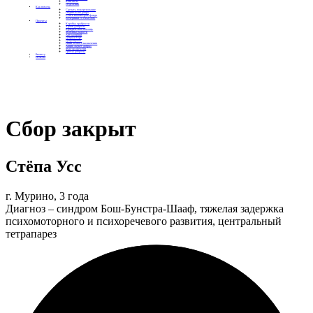
Контакты
Отделения
Как помочь
Сделать пожертвование
Подписка на добро
Стать волонтером фонда
Вечеринки со смыслом
Проекты
Коробка храбрости
Уроки Доброты
Юридическая помощь
Мамины радости
Автодобряки
Добрый торт
Добропробег
Няни особого назначения
Акция «Букет добра»
Фактор времени
Цветы доброты
Бизнесу
Отчеты
Сбор закрыт
Стёпа Усс
г. Мурино, 3 года
Диагноз – синдром Бош-Бунстра-Шааф, тяжелая задержка
психомоторного и психоречевого развития, центральный
тетрапарез