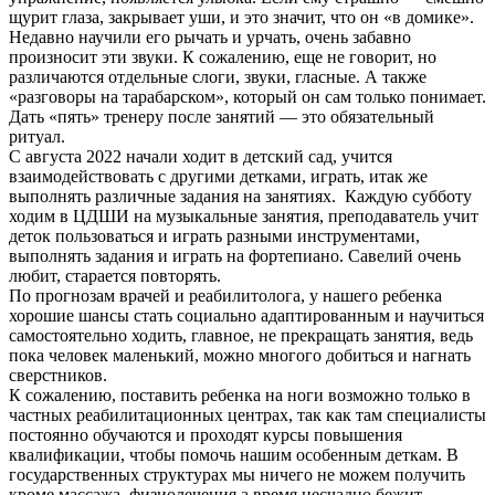
щурит глаза, закрывает уши, и это значит, что он «в домике».
Недавно научили его рычать и урчать, очень забавно
произносит эти звуки. К сожалению, еще не говорит, но
различаются отдельные слоги, звуки, гласные. А также
«разговоры на тарабарском», который он сам только понимает.
Дать «пять» тренеру после занятий — это обязательный
ритуал.
С августа 2022 начали ходит в детский сад, учится
взаимодействовать с другими детками, играть, итак же
выполнять различные задания на занятиях. Каждую субботу
ходим в ЦДШИ на музыкальные занятия, преподаватель учит
деток пользоваться и играть разными инструментами,
выполнять задания и играть на фортепиано. Савелий очень
любит, старается повторять.
По прогнозам врачей и реабилитолога, у нашего ребенка
хорошие шансы стать социально адаптированным и научиться
самостоятельно ходить, главное, не прекращать занятия, ведь
пока человек маленький, можно многого добиться и нагнать
сверстников.
К сожалению, поставить ребенка на ноги возможно только в
частных реабилитационных центрах, так как там специалисты
постоянно обучаются и проходят курсы повышения
квалификации, чтобы помочь нашим особенным деткам. В
государственных структурах мы ничего не можем получить
кроме массажа, физиолечения,а время несчадно бежит.