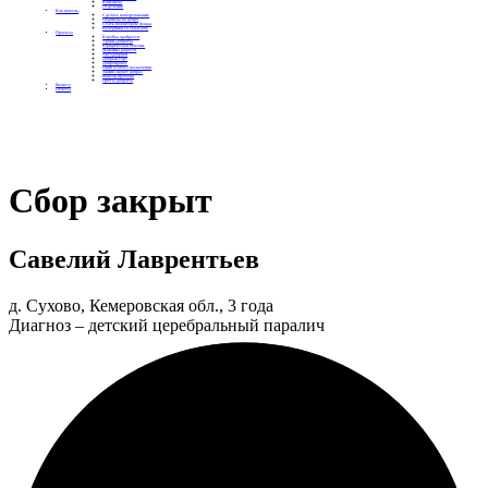
Контакты
Отделения
Как помочь
Сделать пожертвование
Подписка на добро
Стать волонтером фонда
Вечеринки со смыслом
Проекты
Коробка храбрости
Уроки Доброты
Юридическая помощь
Мамины радости
Автодобряки
Добрый торт
Добропробег
Няни особого назначения
Акция «Букет добра»
Фактор времени
Цветы доброты
Бизнесу
Отчеты
Сбор закрыт
Савелий Лаврентьев
д. Сухово, Кемеровская обл., 3 года
Диагноз – детский церебральный паралич