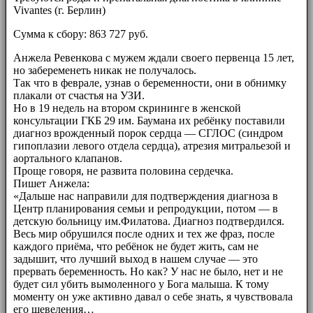
Vivantes (г. Берлин)
Сумма к сбору: 863 727 руб.
Анжела Ревенкова с мужем ждали своего первенца 15 лет,
но забеременеть никак не получалось.
Так что в феврале, узнав о беременности, они в обнимку
плакали от счастья на УЗИ.
Но в 19 недель на втором скрининге в женской
консультации ГКБ 29 им. Баумана их ребёнку поставили
диагноз врожденный порок сердца — СГЛОС (синдром
гипоплазии левого отдела сердца), атрезия митральезой и
аортального клапанов.
Проще говоря, не развита половина сердечка.
Пишет Анжела:
«Дальше нас направили для подтверждения диагноза в
Центр планирования семьи и репродукции, потом — в
детскую больницу им.Филатова. Диагноз подтвердился.
Весь мир обрушился после одних и тех же фраз, после
каждого приёма, что ребёнок не будет жить, сам не
задышит, что лучший выход в нашем случае — это
прервать беременность. Но как? У нас не было, нет и не
будет сил убить вымоленного у Бога малыша. К тому
моменту он уже активно давал о себе знать, я чувствовала
его шевеления…