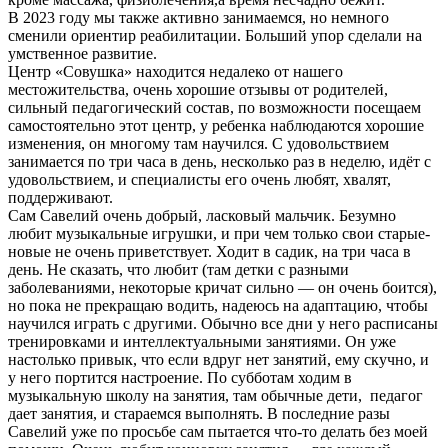
В 2023 году мы также активно занимаемся, но немного
сменили ориентир реабилитации. Больший упор сделали на
умственное развитие.
Центр «Совушка» находится недалеко от нашего
местожительства, очень хорошие отзывы от родителей,
сильный педагогический состав, по возможности посещаем
самостоятельно этот центр, у ребенка наблюдаются хорошие
изменения, он многому там научился. С удовольствием
занимается по три часа в день, несколько раз в неделю, идёт с
удовольствием, и специалисты его очень любят, хвалят,
поддерживают.
Сам Савелий очень добрый, ласковый мальчик. Безумно
любит музыкальные игрушки, и при чем только свои старые-
новые не очень приветствует. Ходит в садик, на три часа в
день. Не сказать, что любит (там детки с разными
заболеваниями, некоторые кричат сильно — он очень боится),
но пока не прекращаю водить, надеюсь на адаптацию, чтобы
научился играть с другими. Обычно все дни у него расписаны
тренировками и интеллектуальными занятиями. Он уже
настолько привык, что если вдруг нет занятий, ему скучно, и
у него портится настроение. По субботам ходим в
музыкальную школу на занятия, там обычные дети, педагог
дает занятия, и стараемся выполнять. В последние разы
Савелий уже по просьбе сам пытается что-то делать без моей