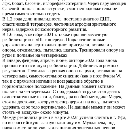
лфк, бобат, бассейн, иглорефлексотерапия. Через пару месяцев
Савелий пополз по-пластунски, смог непродолжительное
время самостоятельно сидеть.
В 1.2 года дали инвалидность, поставив диагноз ДЦП,
спастический тетраперез, частичная атрофия зрительного
нерва, задержка психомоторного развития.
В 1.6 года, в октябре 2021 г. также прошли месячную
реабилитацию в «Шаг вперед». Подключили новые
упражнения на вертикализацию: приседали, вставали у
опоры, отжимались, пытались шагать. Тренировали опору на
руки и ползанье на четвереньках.
В январе, феврале, апреле, июне, октябре 2022 года вновь
прошли интенсивную реабилитацию. Добились огромных
результатов. Появилась крепкая опора на руки, вставание на
четвереньки, самостоятельное сидение (как в позе буквы W,
так и с прямыми ногами) и возвращение обратно в
горизонтальное положение. На данный момент активно
ползает на четвереньках. С поддержкой за руки стал делать
самостоятельные шаги и, благодаря особой методике Медек,
стоя на досточке, которую тренер держит на весу, пытается
удержать свое тело вертикально. На данный момент он может
стоять «в воздухе» около минуты.
Между реабилитациями в марте 2022г успели слетать в г. Уфа,
во всероссийскую глазную клинику им. Мулдашева, под
наркозом ставили уколы для питания зрительных нервов.