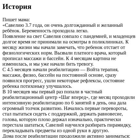
История
Пишет мама:
«Савелию 3.7 года, он очень долгожданный и желанный
ребёнок. Беременность проходила легко.
Появление на свет Савелия совпало с пандемией, и младенцев
долгое время не принимали на осмотры в поликлиниках. К
месяцу жизни мы начали замечать, что ребенок отстает от
физиологических норм. Вызвали платного врача, который
прописал массажи и бассейн. К 4 месяцам картина не
изменилась, и мы уже начали бить тревогу.
С 4.5 месяцев начали реабилитацию — Войта терапия,
массажи, физио, бассейн на постоянной основе, сразу
появился прогресс, ушли некоторые рефлексы, состояние
ребенка потихоньку улучшалось.
В 10 месяцев мы первый раз попали в частный
реабилитационный центр «Шаг вперед», где месяц проходили
интенсивную реабилитацию по 6 занятий в день, она дала
огромный толчок развитию. Начались первые перевороты,
стал пытаться сидеть с поддержкой, держать равновесие,
голова, которую плохо держал изначально, практически
перестала шататься, Савелий научился разбирать пирамидку,
перекладывать предметы из одной руки в другую.
Дома после реабилитации продолжили активно заниматься: