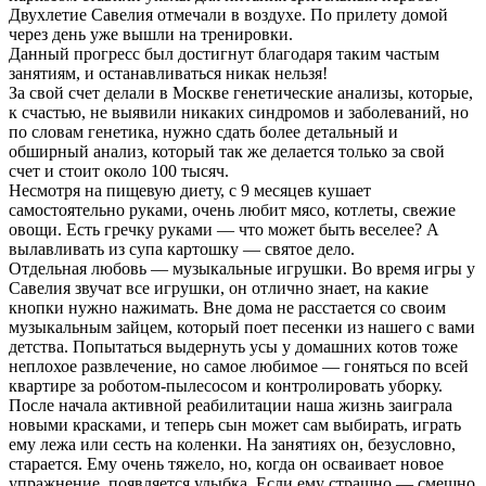
Двухлетие Савелия отмечали в воздухе. По прилету домой
через день уже вышли на тренировки.
Данный прогресс был достигнут благодаря таким частым
занятиям, и останавливаться никак нельзя!
За свой счет делали в Москве генетические анализы, которые,
к счастью, не выявили никаких синдромов и заболеваний, но
по словам генетика, нужно сдать более детальный и
обширный анализ, который так же делается только за свой
счет и стоит около 100 тысяч.
Несмотря на пищевую диету, с 9 месяцев кушает
самостоятельно руками, очень любит мясо, котлеты, свежие
овощи. Есть гречку руками — что может быть веселее? А
вылавливать из супа картошку — святое дело.
Отдельная любовь — музыкальные игрушки. Во время игры у
Савелия звучат все игрушки, он отлично знает, на какие
кнопки нужно нажимать. Вне дома не расстается со своим
музыкальным зайцем, который поет песенки из нашего с вами
детства. Попытаться выдернуть усы у домашних котов тоже
неплохое развлечение, но самое любимое — гоняться по всей
квартире за роботом-пылесосом и контролировать уборку.
После начала активной реабилитации наша жизнь заиграла
новыми красками, и теперь сын может сам выбирать, играть
ему лежа или сесть на коленки. На занятиях он, безусловно,
старается. Ему очень тяжело, но, когда он осваивает новое
упражнение, появляется улыбка. Если ему страшно — смешно