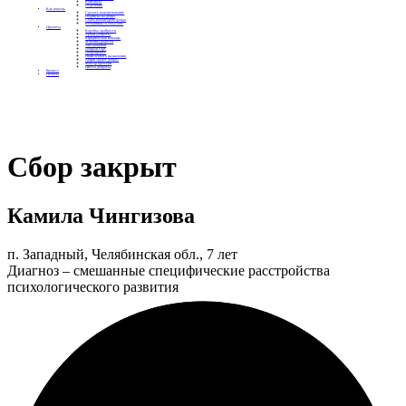
Контакты
Отделения
Как помочь
Сделать пожертвование
Подписка на добро
Стать волонтером фонда
Вечеринки со смыслом
Проекты
Коробка храбрости
Уроки Доброты
Юридическая помощь
Мамины радости
Автодобряки
Добрый торт
Добропробег
Няни особого назначения
Акция «Букет добра»
Фактор времени
Цветы доброты
Бизнесу
Отчеты
Сбор закрыт
Камила Чингизова
п. Западный, Челябинская обл., 7 лет
Диагноз – смешанные специфические расстройства
психологического развития