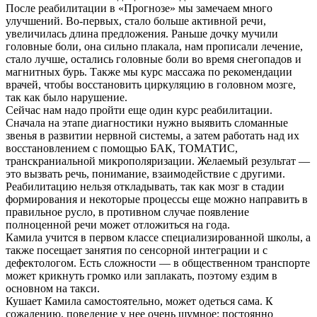
После реабилитации в «Прогнозе» мы замечаем много
улучшений. Во-первых, стало больше активной речи,
увеличилась длина предложения. Раньше дочку мучили
головные боли, она сильно плакала, нам прописали лечение,
стало лучше, остались головные боли во время снегопадов и
магнитных бурь. Также мы курс массажа по рекомендации
врачей, чтобы восстановить циркуляцию в головном мозге,
так как было нарушение.
Сейчас нам надо пройти еще один курс реабилитации.
Сначала на этапе диагностики нужно выявить сломанные
звенья в развитии нервной системы, а затем работать над их
восстановлением с помощью БАК, ТОМАТИС,
транскраниальной микрополяризации. Желаемый результат —
это вызвать речь, понимание, взаимодействие с другими.
Реабилитацию нельзя откладывать, так как мозг в стадии
формирования и некоторые процессы еще можно направить в
правильное русло, в противном случае появление
полноценной речи может отложиться на года.
Камила учится в первом классе специализированной школы, а
также посещает занятия по сенсорной интеграции и с
дефектологом. Есть сложности — в общественном транспорте
может крикнуть громко или заплакать, поэтому ездим в
основном на такси.
Кушает Камила самостоятельно, может одеться сама. К
сожалению, поведение у нее очень шумное: постоянно