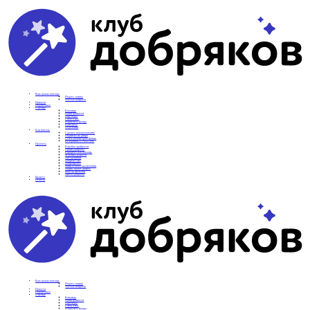
Вам нужна помощь
Подать заявку
Частые вопросы
Новости
Подопечные
О фонде
Команда
Наши ценности
Партнеры
СМИ о нас
Реквизиты фонда
Контакты
Отделения
Как помочь
Сделать пожертвование
Подписка на добро
Стать волонтером фонда
Вечеринки со смыслом
Проекты
Коробка храбрости
Уроки Доброты
Юридическая помощь
Мамины радости
Автодобряки
Добрый торт
Добропробег
Няни особого назначения
Акция «Букет добра»
Фактор времени
Цветы доброты
Бизнесу
Отчеты
Вам нужна помощь
Подать заявку
Частые вопросы
Новости
Подопечные
О фонде
Команда
Наши ценности
Партнеры
СМИ о нас
Реквизиты фонда