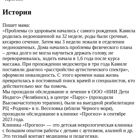
История
Пишет мама:
«Проблемы со здоровьем начались с самого рождения. Камила
родилась недоношенной на 32 неделе, роды были срочные,
кесарево сечение. Затем мы 3 недели лежали в отделении
недоношенных. Дома начались проблемы физического плана
– дочка долго не могла научиться держать голову, не
переворачивалась, ходить начала в 1,6 года после курса
массажа. При прохождении медосмотра в три года Камиле
поставили диагноз «расстройство аутистического спектра»,
оформили инвалидность. С этого времени наша жизнь
превратилась в постоянный поиск врачей и специалистов, кто
действительно мог бы помочь.
Мы проходили обследование и лечение в ООО «НИИ Дети
Индиго» (Челябинск), в центре «Парус» (проходили
Высокочастотную терапию), были на выездной реабилитации
РЦ «Родник» в п. Веселовка (вблизи Черного моря),
проходили обследование в клинике «Прогноз» в сентябре
2023 года.
Клиника «Прогноз» — это детская неврологическая клиника
с большим опытом работы с детьми с аутизмом, алалией и др.
Это тесный контакт медицины и педагогики.