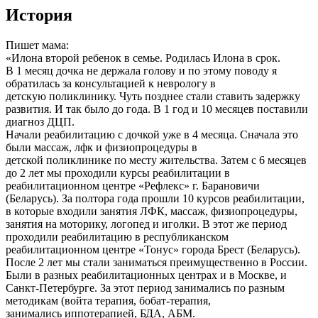
История
Пишет мама:
«Илона второй ребенок в семье. Родилась Илона в срок.
В 1 месяц дочка не держала голову и по этому поводу я
обратилась за консультацией к неврологу в
детскую поликлинику. Чуть позднее стали ставить задержку
развития. И так было до года. В 1 год и 10 месяцев поставили
диагноз ДЦП.
Начали реабилитацию с дочкой уже в 4 месяца. Сначала это
были массаж, лфк и физиопроцедуры в
детской поликлинике по месту жительства. Затем с 6 месяцев
до 2 лет мы проходили курсы реабилитации в
реабилитационном центре «Рефлекс» г. Барановичи
(Беларусь). За полтора года прошли 10 курсов реабилитации,
в которые входили занятия ЛФК, массаж, физиопроцедуры,
занятия на моторику, логопед и иголки. В этот же период
проходили реабилитацию в республиканском
реабилитационном центре «Тонус» города Брест (Беларусь).
После 2 лет мы стали заниматься преимущественно в России.
Были в разных реабилитационных центрах и в Москве, и
Санкт-Петербурге. За этот период занимались по разным
методикам (войта терапия, бобат-терапия,
занимались иппотерапией, БДА, АБМ.