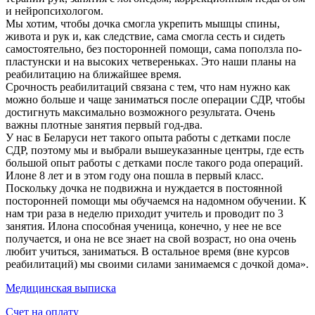
и нейропсихологом.
Мы хотим, чтобы дочка смогла укрепить мышцы спины,
живота и рук и, как следствие, сама смогла сесть и сидеть
самостоятельно, без посторонней помощи, сама поползла по-
пластунски и на высоких четвереньках. Это наши планы на
реабилитацию на ближайшее время.
Срочность реабилитаций связана с тем, что нам нужно как
можно больше и чаще заниматься после операции СДР, чтобы
достигнуть максимально возможного результата. Очень
важны плотные занятия первый год-два.
У нас в Беларуси нет такого опыта работы с детками после
СДР, поэтому мы и выбрали вышеуказанные центры, где есть
большой опыт работы с детками после такого рода операций.
Илоне 8 лет и в этом году она пошла в первый класс.
Поскольку дочка не подвижна и нуждается в постоянной
посторонней помощи мы обучаемся на надомном обучении. К
нам три раза в неделю приходит учитель и проводит по 3
занятия. Илона способная ученица, конечно, у нее не все
получается, и она не все знает на свой возраст, но она очень
любит учиться, заниматься. В остальное время (вне курсов
реабилитаций) мы своими силами занимаемся с дочкой дома».
Медицинская выписка
Счет на оплату