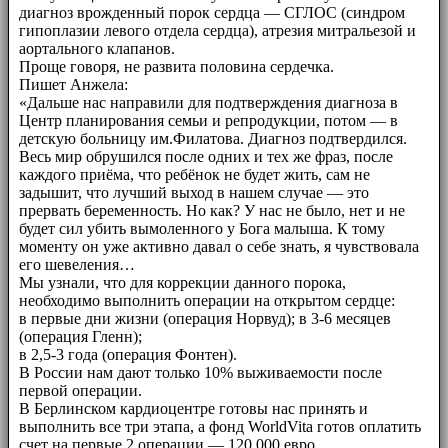
диагноз врожденный порок сердца — СГЛОС (синдром
гипоплазии левого отдела сердца), атрезия митральезой и
аортального клапанов.
Проще говоря, не развита половина сердечка.
Пишет Анжела:
«Дальше нас направили для подтверждения диагноза в
Центр планирования семьи и репродукции, потом — в
детскую больницу им.Филатова. Диагноз подтвердился.
Весь мир обрушился после одних и тех же фраз, после
каждого приёма, что ребёнок не будет жить, сам не
задышит, что лучший выход в нашем случае — это
прервать беременность. Но как? У нас не было, нет и не
будет сил убить вымоленного у Бога малыша. К тому
моменту он уже активно давал о себе знать, я чувствовала
его шевеления…
Мы узнали, что для коррекции данного порока,
необходимо выполнить операции на открытом сердце:
в первые дни жизни (операция Норвуд); в 3-6 месяцев
(операция Гленн);
в 2,5-3 года (операция Фонтен).
В России нам дают только 10% выживаемости после
первой операции.
В Берлинском кардиоцентре готовы нас принять и
выполнить все три этапа, а фонд WorldVita готов оплатить
счет на первые 2 операции — 120 000 евро.