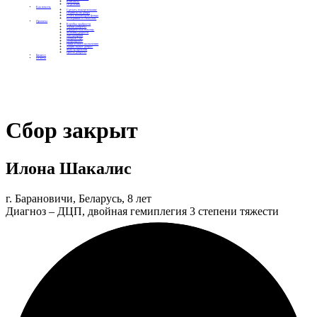
Контакты
Отделения
Как помочь
Сделать пожертвование
Подписка на добро
Стать волонтером фонда
Вечеринки со смыслом
Проекты
Коробка храбрости
Уроки Доброты
Юридическая помощь
Мамины радости
Автодобряки
Добрый торт
Добропробег
Няни особого назначения
Акция «Букет добра»
Фактор времени
Цветы доброты
Бизнесу
Отчеты
Сбор закрыт
Илона Шакалис
г. Барановичи, Беларусь, 8 лет
Диагноз – ДЦП, двойная гемиплегия 3 степени тяжести