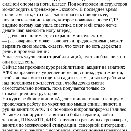
сильной опоры на ноги, шагает. Под контролем инструкторов
может ходить в тренажере «Экзобот». В последнее время
стали замечать, что стала часто просить поводить ее,
появилось желание ходить, которое появилась после СДР,
видимо потому как ушла спастика с ног и ей стало легче
делать шаг, выносить ногу вперед;
— дочка все понимает, с сохранным интеллектом;
— разговаривает, может говорить и предложениями, может
выразить свою мысль, сказать, что хочет, но есть дефекты в
речи, в произношении;
У нас есть улучшения от реабилитаций, пусть небольшие, но
они всегда есть.
Сейчас мы проходим курс реабилитации, акцент на занятиях
АФК направлен на укрепление мышц спины, рук и живота,
чтобы дочка смогла сидеть и садиться сама, а также работаем
над ползанием по-пластунски, чтобы дочка смогла
самостоятельно ползать, пока получается только со
стимуляцией инструкторов.
На курсе реабилитации в «Адели» в июне также планируем
продолжать работу по укреплению мышц спины, живота и
рук на занятиях АФК и с помощью виброплатформы Галилео.
А также планируются занятия по бобат-терапии, войта-
терапии, ПНФ-ФТП, ФНК, занятия на различных тренажерах,
занятия по мозжечковой стимуляции, сенсорной интеграции,
терапии рук, занятия с логопедом, коррекционным педагогом