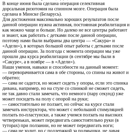
В конце июня была сделана операция селективная
дорсальная ризотомия на спинном мозге. Операция была
сделана в Минске (Беларусь).
Для достижения максимально хороших результатов после
данной операции нужна активная, постоянная реабилитация и
как можно чаще и больше. Но далеко не все центры работают
и знают, как работать с детками после данной операции,
поэтому нами были выбраны два центра — «Сакура» и
«Адели»), в которых большой опыт работы с детками после
данной операции. За полгода с момента операции мы уже
прошли два курса реабилитации (в сентябре мы были в
«Сакуре», а в ноябре — в «Адели»).
Наши умения, навыки и способности на данный момент:
— переворачивается сама в обе стороны, со спины на живот и
обратно;
— сама не садится, но может сидеть у опоры, если это спинка
дивана, например, но на стуле со спинкой не сможет сидеть,
не так давно стали замечать, что немного (пару секунд) уже
может посидеть на полу с опорой на руки;
— самостоятельно не ползает, но сейчас на курсе стали
замечать инструктора, что может с небольшой стимуляцией
ползать по-пластунски, а также учимся ползать на высоких
четвереньках, может передвигать самостоятельно руки (в
туторах) при ползании, но не может передвигать ноги;
— сама не ходит, но с поддержкой за подмышки, не давая