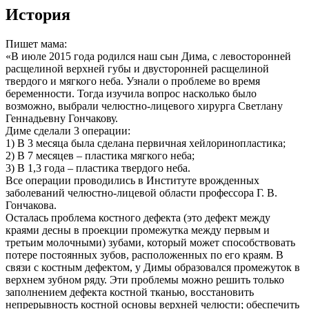
История
Пишет мама:
«В июле 2015 года родился наш сын Дима, с левосторонней
расщелиной верхней губы и двусторонней расщелиной
твердого и мягкого неба. Узнали о проблеме во время
беременности. Тогда изучила вопрос насколько было
возможно, выбрали челюстно-лицевого хирурга Светлану
Геннадьевну Гончакову.
Диме сделали 3 операции:
1) В 3 месяца была сделана первичная хейлоринопластика;
2) В 7 месяцев – пластика мягкого неба;
3) В 1,3 года – пластика твердого неба.
Все операции проводились в Институте врожденных
заболеваний челюстно-лицевой области профессора Г. В.
Гончакова.
Осталась проблема костного дефекта (это дефект между
краями десны в проекции промежутка между первым и
третьим молочными) зубами, который может способствовать
потере постоянных зубов, расположенных по его краям. В
связи с костным дефектом, у Димы образовался промежуток в
верхнем зубном ряду. Эти проблемы можно решить только
заполнением дефекта костной тканью, восстановить
непрерывность костной основы верхней челюсти; обеспечить