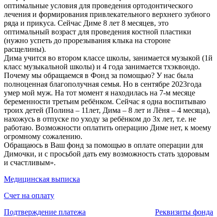
оптимальные условия для проведения ортодонтического
лечения и формирования привлекательного верхнего зубного
ряда и прикуса. Сейчас Диме 8 лет 8 месяцев, это
оптимальный возраст для проведения костной пластики
(нужно успеть до прорезывания клыка на стороне
расщелины).
Дима учится во втором классе школы, занимается музыкой (1й
класс музыкальной школы) и 4 года занимается тхэквондо.
Почему мы обращаемся в Фонд за помощью? У нас была
полноценная благополучная семья. Но в сентябре 2023года
умер мой муж. На тот момент я находилась на 7-м месяце
беременности третьим ребёнком. Сейчас я одна воспитываю
троих детей (Полина – 11лет, Дима – 8 лет и Лёня – 4 месяца),
нахожусь в отпуске по уходу за ребёнком до 3х лет, т.е. не
работаю. Возможности оплатить операцию Диме нет, к моему
огромному сожалению.
Обращаюсь в Ваш фонд за помощью в оплате операции для
Димочки, и с просьбой дать ему возможность стать здоровым
и счастливым».
Медицинская выписка
Счет на оплату
Подтверждение платежа
Реквизиты фонда