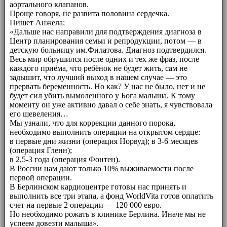
аортального клапанов.
Проще говоря, не развита половина сердечка.
Пишет Анжела:
«Дальше нас направили для подтверждения диагноза в
Центр планирования семьи и репродукции, потом — в
детскую больницу им.Филатова. Диагноз подтвердился.
Весь мир обрушился после одних и тех же фраз, после
каждого приёма, что ребёнок не будет жить, сам не
задышит, что лучший выход в нашем случае — это
прервать беременность. Но как? У нас не было, нет и не
будет сил убить вымоленного у Бога малыша. К тому
моменту он уже активно давал о себе знать, я чувствовала
его шевеления…
Мы узнали, что для коррекции данного порока,
необходимо выполнить операции на открытом сердце:
в первые дни жизни (операция Норвуд); в 3-6 месяцев
(операция Гленн);
в 2,5-3 года (операция Фонтен).
В России нам дают только 10% выживаемости после
первой операции.
В Берлинском кардиоцентре готовы нас принять и
выполнить все три этапа, а фонд WorldVita готов оплатить
счет на первые 2 операции — 120 000 евро.
Но необходимо рожать в клинике Берлина. Иначе мы не
успеем довезти малыша».