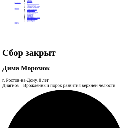
Контакты
Отделения
Как помочь
Сделать пожертвование
Подписка на добро
Стать волонтером фонда
Вечеринки со смыслом
Проекты
Коробка храбрости
Уроки Доброты
Юридическая помощь
Мамины радости
Автодобряки
Добрый торт
Добропробег
Няни особого назначения
Акция «Букет добра»
Фактор времени
Цветы доброты
Бизнесу
Отчеты
Сбор закрыт
Дима Морозюк
г. Ростов-на-Дону, 8 лет
Диагноз – Врожденный порок развития верхней челюсти