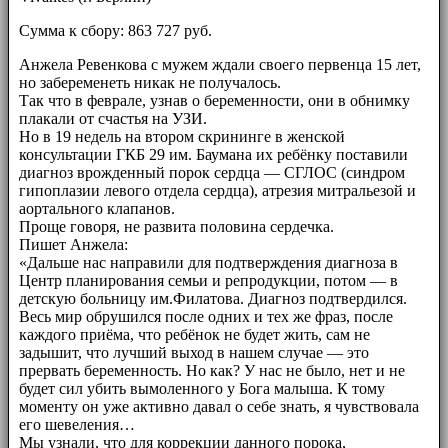
Сумма к сбору: 863 727 руб.
Анжела Ревенкова с мужем ждали своего первенца 15 лет,
но забеременеть никак не получалось.
Так что в феврале, узнав о беременности, они в обнимку
плакали от счастья на УЗИ.
Но в 19 недель на втором скрининге в женской
консультации ГКБ 29 им. Баумана их ребёнку поставили
диагноз врожденный порок сердца — СГЛОС (синдром
гипоплазии левого отдела сердца), атрезия митральезой и
аортального клапанов.
Проще говоря, не развита половина сердечка.
Пишет Анжела:
«Дальше нас направили для подтверждения диагноза в
Центр планирования семьи и репродукции, потом — в
детскую больницу им.Филатова. Диагноз подтвердился.
Весь мир обрушился после одних и тех же фраз, после
каждого приёма, что ребёнок не будет жить, сам не
задышит, что лучший выход в нашем случае — это
прервать беременность. Но как? У нас не было, нет и не
будет сил убить вымоленного у Бога малыша. К тому
моменту он уже активно давал о себе знать, я чувствовала
его шевеления…
Мы узнали, что для коррекции данного порока,