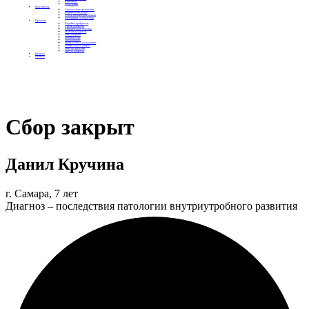
Контакты
Отделения
Как помочь
Сделать пожертвование
Подписка на добро
Стать волонтером фонда
Вечеринки со смыслом
Проекты
Коробка храбрости
Уроки Доброты
Юридическая помощь
Мамины радости
Автодобряки
Добрый торт
Добропробег
Няни особого назначения
Акция «Букет добра»
Фактор времени
Цветы доброты
Бизнесу
Отчеты
Сбор закрыт
Данил Кручина
г. Самара, 7 лет
Диагноз – последствия патологии внутриутробного развития