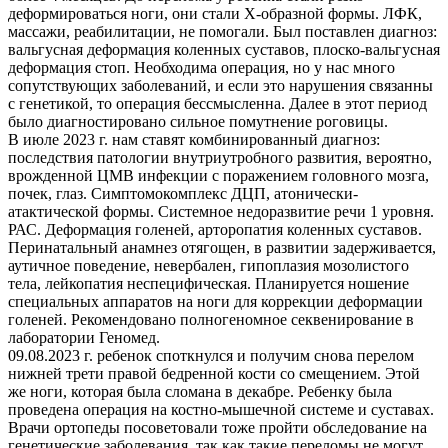
деформироваться ноги, они стали Х-образной формы. ЛФК,
массажи, реабилитации, не помогали. Был поставлен диагноз:
вальгусная деформация коленных суставов, плоско-вальгусная
деформация стоп. Необходима операция, но у нас много
сопутствующих заболеваний, и если это нарушения связанны
с генетикой, то операция бессмысленна. Далее в этот период
было диагностировано сильное помутнение роговицы.
В июле 2023 г. нам ставят комбинированный диагноз:
последствия патологии внутриутробного развития, вероятно,
врожденной ЦМВ инфекции с поражением головного мозга,
почек, глаз. Симптомокомплекс ДЦП, атонически-
атактической формы. Системное недоразвитие речи 1 уровня.
РАС. Деформация голеней, арторопатия коленных суставов.
Перинатальный анамнез отягощен, в развитии задерживается,
аутичное поведение, невербален, гипоплазия мозолистого
тела, лейкопатия неспецифическая. Планируется ношение
специальных аппаратов на ноги для коррекции деформации
голеней. Рекомендовано полногеномное секвенирование в
лаборатории Геномед.
09.08.2023 г. ребенок споткнулся и получим снова перелом
нижней трети правой бедренной кости со смещением. Этой
же ноги, которая была сломана в декабре. Ребенку была
проведена операция на костно-мышечной системе и суставах.
Врачи ортопеды посоветовали тоже пройти обследование на
генетические заболевания, так как такие переломы не могут