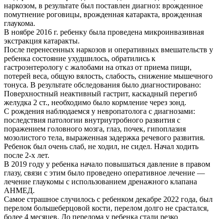
наркозом, в результате был поставлен диагноз: врожденное
помутнение роговицы, врожденная катаракта, врожденная
глаукома.
В ноябре 2016 г. ребенку была проведена микроинвазивная
экстракция катаракты.
После перенесенных наркозов и оперативных вмешательств у
ребенка состояние ухудшилось, обратились к
гастроэнтерологу с жалобами на отказ от приема пищи,
потерей веса, общую вялость, слабость, снижение мышечного
тонуса. В результате обследования было диагностировано:
Поверхностный неактивный гастрит, каскадный перегиб
желудка 2 ст., необходимо было кормление через зонд.
С рождения наблюдаемся у невропатолога с диагнозами:
последствия патологии внутриутробного развития с
поражением головного мозга, глаз, почек, гипоплазия
мозолистого тела, выраженная задержка речевого развития.
Ребенок был очень слаб, не ходил, не сидел. Начал ходить
после 2-х лет.
В 2019 году у ребенка начало повышаться давление в правом
глазу, связи с этим было проведено оперативное лечение —
лечение глаукомы с использованием дренажного клапана
АНМЕД.
Самое страшное случилось с ребенком декабре 2022 года, был
перелом большеберцовой кости, перелом долго не срастался,
более 4 месяцев. До перелома у ребенка стали резко