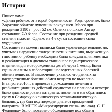
История
Пишет мама:
«Данил ребенок от второй беременности. Роды срочные, было
2-кратное обвитие пуповины вокруг шеи. Масса при
рождении 3190 г., рост 52 см. Оценка по шкале Апгар
составляла 7-9 балов. Состояние при рождении средней
степени тяжести. Однако на 4-е сутки состояние сына
ухудшилось.
Состояние на момент выписки было удовлетворительное, но,
учитывая нарушение толерантности к питанию, выраженную
гипотонию, ребенку необходима была консультация генетика
и реабилитация в дневном стационаре педиатрического
отделения для новорожденных детей через 1 месяц. Были
сданы анализы в лаборатории наследственных болезней
обмена веществ. В заключении указано, что данных за
наследственные болезни обмен веществ не выявлено.
В августе 2016 г. в процессе прохождения лечения и
реабилитационных действий окулистом на плановом осмотре
было диагностирована катаракта, после чего мы обратились
сразу в Самарскую клиническую офтальмологическую
больницу, где был подтвержден диагноз врожденной
катаракты. В МНТК «Микрохирургии глаза» им. акад. С. Н.
Федорова» было проведено обследование под общим