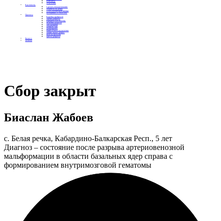
Контакты
Отделения
Как помочь
Сделать пожертвование
Подписка на добро
Стать волонтером фонда
Вечеринки со смыслом
Проекты
Коробка храбрости
Уроки Доброты
Юридическая помощь
Мамины радости
Автодобряки
Добрый торт
Добропробег
Няни особого назначения
Акция «Букет добра»
Фактор времени
Цветы доброты
Бизнесу
Отчеты
Сбор закрыт
Биаслан Жабоев
с. Белая речка, Кабардино-Балкарская Респ., 5 лет
Диагноз – состояние после разрыва артериовенозной
мальформации в области базальных ядер справа с
формированием внутримозговой гематомы