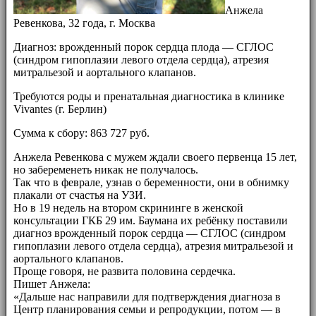
Анжела
Ревенкова, 32 года, г. Москва
Диагноз: врожденный порок сердца плода — СГЛОС
(синдром гипоплазии левого отдела сердца), атрезия
митральезой и аортального клапанов.
Требуются роды и пренатальная диагностика в клинике
Vivantes (г. Берлин)
Сумма к сбору: 863 727 руб.
Анжела Ревенкова с мужем ждали своего первенца 15 лет,
но забеременеть никак не получалось.
Так что в феврале, узнав о беременности, они в обнимку
плакали от счастья на УЗИ.
Но в 19 недель на втором скрининге в женской
консультации ГКБ 29 им. Баумана их ребёнку поставили
диагноз врожденный порок сердца — СГЛОС (синдром
гипоплазии левого отдела сердца), атрезия митральезой и
аортального клапанов.
Проще говоря, не развита половина сердечка.
Пишет Анжела:
«Дальше нас направили для подтверждения диагноза в
Центр планирования семьи и репродукции, потом — в