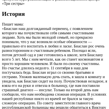
«Три сестры»
История
Пишет мама:
«Биаслан наш долгожданный первенец, с появлением
которого мы почувствовали себя самыми счастливыми
людьми. Хоть мы были молодой семьей, но прекрасно
понимали, что у нас возникли особые обязанности —
правильно его воспитать в любви и ласке. Биаслан рос очень
разносторонним и счастливым ребенком. Посещал ясли,
потом детский сад и уже готовились к школе, хотя Биаслану
всего 5 лет. Мы с ним мечтали, как он станет космонавтом и
просто хорошим человеком. И были по-своему счастливы.
Но счастье длилось недолго. 11 сентября в наш дом
постучалась беда. Биаслан играл со своими братьями и
сестрами. Уложив маленькую дочь спать, я зашла в комнату и
увидела, как Биаслан сидит на полу. Почувствовав неладное, я
взяла его на руки и отвезла в больницу, где нам поставили
страшный диагноз — инсульт. Только на второй день нам
сообщили, что нам необходима сложная операция. В условиях
нашей республики никто из врачей не брался за такую
сложную операцию. По совету заместителя главного врача
республиканской больницы мы решили обратиться к Виктору