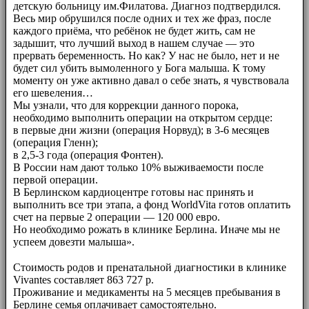
детскую больницу им.Филатова. Диагноз подтвердился.
Весь мир обрушился после одних и тех же фраз, после
каждого приёма, что ребёнок не будет жить, сам не
задышит, что лучший выход в нашем случае — это
прервать беременность. Но как? У нас не было, нет и не
будет сил убить вымоленного у Бога малыша. К тому
моменту он уже активно давал о себе знать, я чувствовала
его шевеления…
Мы узнали, что для коррекции данного порока,
необходимо выполнить операции на открытом сердце:
в первые дни жизни (операция Норвуд); в 3-6 месяцев
(операция Гленн);
в 2,5-3 года (операция Фонтен).
В России нам дают только 10% выживаемости после
первой операции.
В Берлинском кардиоцентре готовы нас принять и
выполнить все три этапа, а фонд WorldVita готов оплатить
счет на первые 2 операции — 120 000 евро.
Но необходимо рожать в клинике Берлина. Иначе мы не
успеем довезти малыша».
⠀⠀
Стоимость родов и пренатальной диагностики в клинике
Vivantes составляет 863 727 р.
Проживание и медикаменты на 5 месяцев пребывания в
Берлине семья оплачивает самостоятельно.