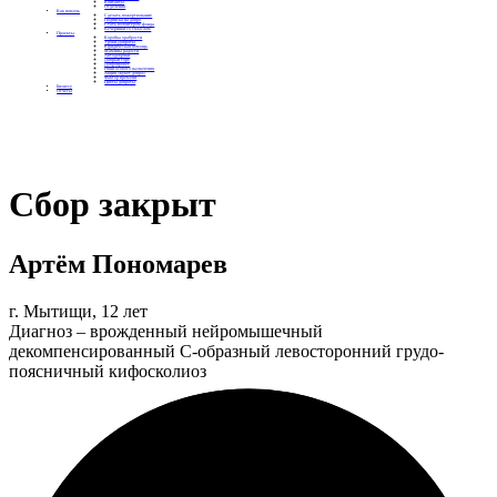
Контакты
Отделения
Как помочь
Сделать пожертвование
Подписка на добро
Стать волонтером фонда
Вечеринки со смыслом
Проекты
Коробка храбрости
Уроки Доброты
Юридическая помощь
Мамины радости
Автодобряки
Добрый торт
Добропробег
Няни особого назначения
Акция «Букет добра»
Фактор времени
Цветы доброты
Бизнесу
Отчеты
Сбор закрыт
Артём Пономарев
г. Мытищи, 12 лет
Диагноз – врожденный нейромышечный
декомпенсированный С-образный левосторонний грудо-
поясничный кифосколиоз