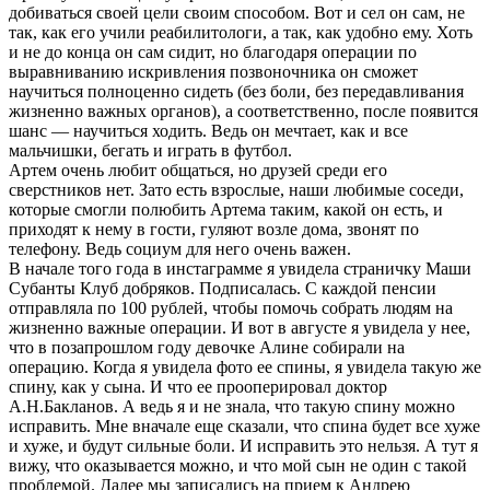
добиваться своей цели своим способом. Вот и сел он сам, не
так, как его учили реабилитологи, а так, как удобно ему. Хоть
и не до конца он сам сидит, но благодаря операции по
выравниванию искривления позвоночника он сможет
научиться полноценно сидеть (без боли, без передавливания
жизненно важных органов), а соответственно, после появится
шанс — научиться ходить. Ведь он мечтает, как и все
мальчишки, бегать и играть в футбол.
Артем очень любит общаться, но друзей среди его
сверстников нет. Зато есть взрослые, наши любимые соседи,
которые смогли полюбить Артема таким, какой он есть, и
приходят к нему в гости, гуляют возле дома, звонят по
телефону. Ведь социум для него очень важен.
В начале того года в инстаграмме я увидела страничку Маши
Субанты Клуб добряков. Подписалась. С каждой пенсии
отправляла по 100 рублей, чтобы помочь собрать людям на
жизненно важные операции. И вот в августе я увидела у нее,
что в позапрошлом году девочке Алине собирали на
операцию. Когда я увидела фото ее спины, я увидела такую же
спину, как у сына. И что ее прооперировал доктор
А.Н.Бакланов. А ведь я и не знала, что такую спину можно
исправить. Мне вначале еще сказали, что спина будет все хуже
и хуже, и будут сильные боли. И исправить это нельзя. А тут я
вижу, что оказывается можно, и что мой сын не один с такой
проблемой. Далее мы записались на прием к Андрею