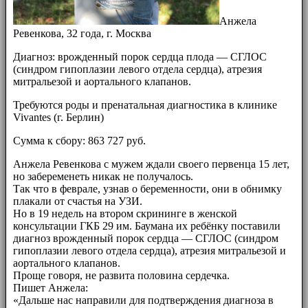
Анжела
Ревенкова, 32 года, г. Москва
Диагноз: врожденный порок сердца плода — СГЛОС
(синдром гипоплазии левого отдела сердца), атрезия
митральезой и аортального клапанов.
Требуются роды и пренатальная диагностика в клинике
Vivantes (г. Берлин)
Сумма к сбору: 863 727 руб.
Анжела Ревенкова с мужем ждали своего первенца 15 лет,
но забеременеть никак не получалось.
Так что в феврале, узнав о беременности, они в обнимку
плакали от счастья на УЗИ.
Но в 19 недель на втором скрининге в женской
консультации ГКБ 29 им. Баумана их ребёнку поставили
диагноз врожденный порок сердца — СГЛОС (синдром
гипоплазии левого отдела сердца), атрезия митральезой и
аортального клапанов.
Проще говоря, не развита половина сердечка.
Пишет Анжела:
«Дальше нас направили для подтверждения диагноза в