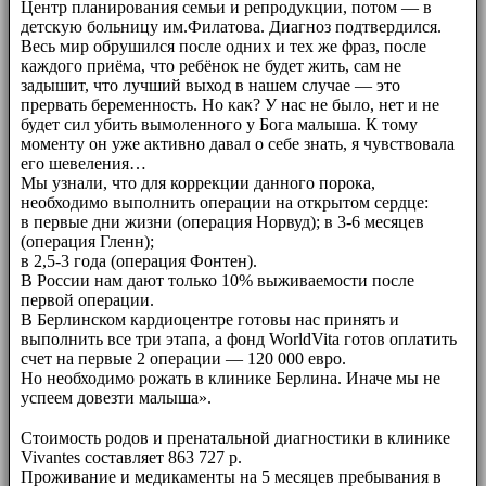
Центр планирования семьи и репродукции, потом — в
детскую больницу им.Филатова. Диагноз подтвердился.
Весь мир обрушился после одних и тех же фраз, после
каждого приёма, что ребёнок не будет жить, сам не
задышит, что лучший выход в нашем случае — это
прервать беременность. Но как? У нас не было, нет и не
будет сил убить вымоленного у Бога малыша. К тому
моменту он уже активно давал о себе знать, я чувствовала
его шевеления…
Мы узнали, что для коррекции данного порока,
необходимо выполнить операции на открытом сердце:
в первые дни жизни (операция Норвуд); в 3-6 месяцев
(операция Гленн);
в 2,5-3 года (операция Фонтен).
В России нам дают только 10% выживаемости после
первой операции.
В Берлинском кардиоцентре готовы нас принять и
выполнить все три этапа, а фонд WorldVita готов оплатить
счет на первые 2 операции — 120 000 евро.
Но необходимо рожать в клинике Берлина. Иначе мы не
успеем довезти малыша».
⠀⠀
Стоимость родов и пренатальной диагностики в клинике
Vivantes составляет 863 727 р.
Проживание и медикаменты на 5 месяцев пребывания в