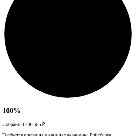
100
%
Собрано 3 446 585 ₽
Требуется операция в клинике академика Ройтберга