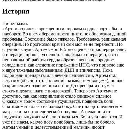
История
Пишет мама:
«Артем родился с врожденным пороком сердца, аорты были
наоборот. Во время беременности никто не обнаружил данной
проблемы. Состояние было тяжелое. Требовалась радикальная
операция. По прогнозам врачей сын мог ее не перенести. Но
случилось чудо. Артем смог. В 5 месяцев его прооперировали,
и операция прошла успешно. Пока ждали операцию, из-за
неправильной работы сердца образовалось кислородное
голодание и как следствие поражение ЦНС, что привело еще
к двум тяжелым заболеваниям: ДЦП и эпилепсия. Пока
подбирали препараты для лечения эпилепсии, Артем стал
лежачим (обычно это состояние называют «овощем»), пошло
искривление позвоночника и ног. До препарата он умел
стоять и делать шаги с поддержкой. Теперь это Артему не
доступно, так как искривление стало слишком сильное.
С каждым годом состояние ухудшается, появились боли.
Спать может только на одном боку. Спит на ортопедическом
матрасе и на ортопедической подушке. А недавно и от
подушки вынуждены были отказаться. Боли усиливаются. И
уже не знаем, какую позу подобрать, лишь бы не болело.
Артем умный и целеустремленный мальчик, любит