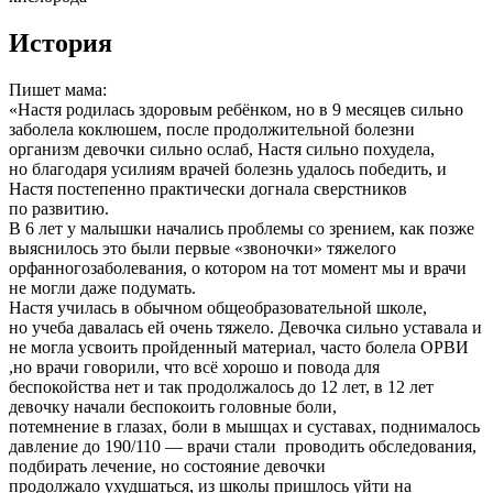
История
Пишет мама:
«Настя родилась здоровым ребёнком, но в 9 месяцев сильно
заболела коклюшем, после продолжительной болезни
организм девочки сильно ослаб, Настя сильно похудела,
но благодаря усилиям врачей болезнь удалось победить, и
Настя постепенно практически догнала сверстников
по развитию.
В 6 лет у малышки начались проблемы со зрением, как позже
выяснилось это были первые «звоночки» тяжелого
орфанногозаболевания, о котором на тот момент мы и врачи
не могли даже подумать.
Настя училась в обычном общеобразовательной школе,
но учеба давалась ей очень тяжело. Девочка сильно уставала и
не могла усвоить пройденный материал, часто болела ОРВИ
,но врачи говорили, что всё хорошо и повода для
беспокойства нет и так продолжалось до 12 лет, в 12 лет
девочку начали беспокоить головные боли,
потемнение в глазах, боли в мышцах и суставах, поднималось
давление до 190/110 — врачи стали проводить обследования,
подбирать лечение, но состояние девочки
продолжало ухудшаться, из школы пришлось уйти на