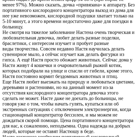
менее 97%). Можно сказать, дочка «привязана» к аппарату. Без
портативного кислородного концентратора выход из дома для
нее уже невозможен, кислородной подушки хватает только на
5-10 минут, а этого времени недостаточно даже для поездки в
больницу.
Не смотря на тяжелое заболевание Настена очень творческая и
любознательная девочка, любит делать разные поделки,
браслетики, с интересом изучает и пробует разные
виды творчества. Совсем недавно Настя научилась делать
сувенирное мыло, а сейчас изучает как делать фигурки из
гипса. А ещё Настя просто обожает животных. Сейчас дома у
Насти живут 4 кошечки и очаровательный рыжий котик,
которых подобрали на улице и спасли от гибели, кроме этого,
Настя постоянно кормит бездомных животных и птиц.
Еще Настя любит выезжать на природу и любоваться цветами,
деревьями и растениями, но на данный момент из-за
отсутствия кислородного концентратора девочка этого
сделать не может. Насте даже не доехать до больницы, не
говоря уже о том, чтобы начать гулять, купаться или об
экстренных ситуациях с отключением электроэнергии, когда
стационарный концентратор бессилен, и мы можем не
дождаться скорой помощи. Цена портативного концентратора
для нас, к сожалению, неподъемна. Одна надежда на добрых
людей, которые не оставят Настюшу в беде.
Насте жизненно необходим портативный кислородный