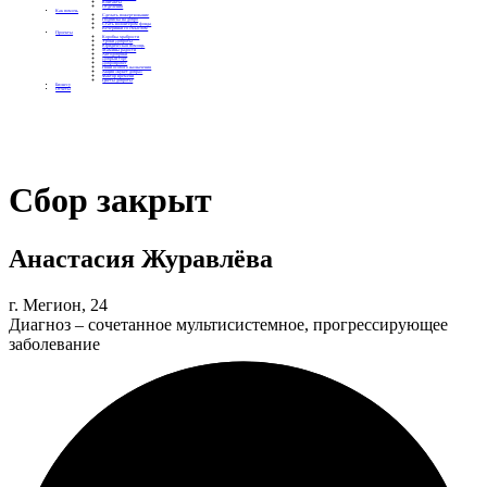
Контакты
Отделения
Как помочь
Сделать пожертвование
Подписка на добро
Стать волонтером фонда
Вечеринки со смыслом
Проекты
Коробка храбрости
Уроки Доброты
Юридическая помощь
Мамины радости
Автодобряки
Добрый торт
Добропробег
Няни особого назначения
Акция «Букет добра»
Фактор времени
Цветы доброты
Бизнесу
Отчеты
Сбор закрыт
Анастасия Журавлёва
г. Мегион, 24
Диагноз – сочетанное мультисистемное, прогрессирующее
заболевание