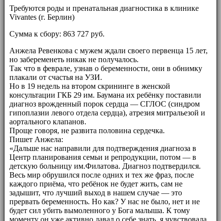
Требуются роды и пренатальная диагностика в клинике
Vivantes (г. Берлин)
Сумма к сбору: 863 727 руб.
Анжела Ревенкова с мужем ждали своего первенца 15 лет,
но забеременеть никак не получалось.
Так что в феврале, узнав о беременности, они в обнимку
плакали от счастья на УЗИ.
Но в 19 недель на втором скрининге в женской
консультации ГКБ 29 им. Баумана их ребёнку поставили
диагноз врожденный порок сердца — СГЛОС (синдром
гипоплазии левого отдела сердца), атрезия митральезой и
аортального клапанов.
Проще говоря, не развита половина сердечка.
Пишет Анжела:
«Дальше нас направили для подтверждения диагноза в
Центр планирования семьи и репродукции, потом — в
детскую больницу им.Филатова. Диагноз подтвердился.
Весь мир обрушился после одних и тех же фраз, после
каждого приёма, что ребёнок не будет жить, сам не
задышит, что лучший выход в нашем случае — это
прервать беременность. Но как? У нас не было, нет и не
будет сил убить вымоленного у Бога малыша. К тому
моменту он уже активно давал о себе знать, я чувствовала