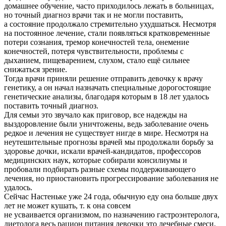
домашнее обучение, часто приходилось лежать в больницах,
но точный диагноз врачи так и не могли поставить,
а состояние продолжало стремительно ухудшаться. Несмотря
на постоянное лечение, стали появляться кратковременные
потери сознания, тремор конечностей тела, онемение
конечностей, потеря чувствительности, проблемы с
дыханием, пищеварением, слухом, стало ещё сильнее
снижаться зрение.
Тогда врачи приняли решение отправить девочку к врачу
генетику, а он начал назначать специальные дорогостоящие
генетические анализы, благодаря которым в 18 лет удалось
поставить точный диагноз.
Для семьи это звучало как приговор, все надежды на
выздоровление были уничтожены, ведь заболевание очень
редкое и лечения не существует нигде в мире. Несмотря на
неутешительные прогнозы врачей мы продолжали борьбу за
здоровье дочки, искали врачей-кандидатов, профессоров
медицинских наук, которые собирали консилиумы и
пробовали подбирать разные схемы поддерживающего
лечения, но приостановить прогрессирование заболевания не
удалось.
Сейчас Настеньке уже 24 года, обычную еду она больше двух
лет не может кушать, т. к она совсем
не усваивается организмом, по назначению гастроэнтеролога,
диетолога весь рацион питания девочки это лечебные смеси.