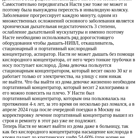
Самостоятельно передвигаться Настя уже тоже не может и
поэтому была вынуждена пересесть в инвалидную коляску.
Заболевание прогрессирует каждую минуту, одним из
множественных осложнений основного заболевания является
хроническая дыхательная недостаточность 3 степени,
ослабление дыхательной мускулатуры и именно поэтому
Насте необходимо использовать ряд дорогостоящего
оборудования чтобы дышать-НИВЛ, откашливатель,
стационарный и портативный кислородный
концентратор, аспиратор. Настя не может дышать без помощи
кислородного концентратора, от него через тонкие трубочки в
носу поступает кислород. Дома девочка пользуется
стационарным концентратором, который весит около 30 кг и
работает только от электричества, на улицу с ним никак
не выйти. Что бы выйти из дома девочке жизненно необходим
портативный концентратор, который весит 2 килограмма и
его можно повесить на плечо. У Насти был
портативный концентратор, которым она пользовалась на
протяжении 4-х лет, за это время он несколько раз ломался, а в
апреле 2024 года после очередной поездки в Москву на
корректировку лечение портативный концентратор вышел из
строя и ремонту в этот раз уже не подлежит.
Теперь Настя не может выйти из дома даже в больницу, так
как без кислородного концентратора насыщение кислорода в
крови падает до критических цифр 54-60% (при норме не