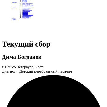
Контакты
Отделения
Как помочь
Сделать пожертвование
Подписка на добро
Стать волонтером фонда
Вечеринки со смыслом
Проекты
Коробка храбрости
Уроки Доброты
Юридическая помощь
Мамины радости
Автодобряки
Добрый торт
Добропробег
Няни особого назначения
Акция «Букет добра»
Фактор времени
Цветы доброты
Бизнесу
Отчеты
Текущий сбор
Дима Богданов
г. Санкт-Петербург, 8 лет
Диагноз – Детский церебральный паралич