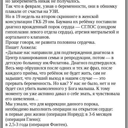
но забеременеть никак не получалось.
Так что в феврале, узнав о беременности, они в обнимку
плакали от счастья на УЗИ.
Но в 19 недель на втором скрининге в женской
консультации ГКБ 29 им. Баумана их ребёнку поставили
диагноз врожденный порок сердца — СГЛОС (синдром
гипоплазии левого отдела сердца), атрезия митральезой и
аортального клапанов.
Проще говоря, не развита половина сердечка.
Пишет Анжела:
«Дальше нас направили для подтверждения диагноза в
Центр планирования семьи и репродукции, потом — в
детскую больницу им.Филатова. Диагноз подтвердился.
Весь мир обрушился после одних и тех же фраз, после
каждого приёма, что ребёнок не будет жить, сам не
задышит, что лучший выход в нашем случае — это
прервать беременность. Но как? У нас не было, нет и не
будет сил убить вымоленного у Бога малыша. К тому
моменту он уже активно давал о себе знать, я чувствовала
его шевеления…
Мы узнали, что для коррекции данного порока,
необходимо выполнить операции на открытом сердце:
в первые дни жизни (операция Норвуд); в 3-6 месяцев
(операция Гленн);
в 2,5-3 года (операция Фонтен).