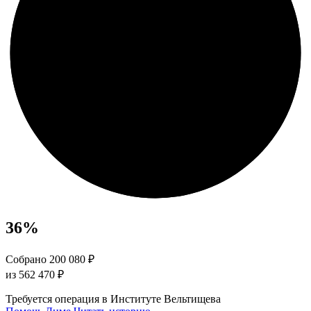
36
%
Собрано 200 080 ₽
из 562 470 ₽
Требуется операция в Институте Вельтищева