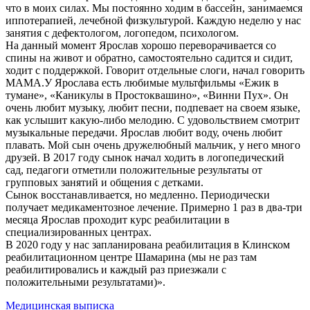
что в моих силах. Мы постоянно ходим в бассейн, занимаемся
иппотерапией, лечебной физкультурой. Каждую неделю у нас
занятия с дефектологом, логопедом, психологом.
На данный момент Ярослав хорошо переворачивается со
спины на живот и обратно, самостоятельно садится и сидит,
ходит с поддержкой. Говорит отдельные слоги, начал говорить
МАМА.У Ярослава есть любимые мультфильмы «Ежик в
тумане», «Каникулы в Простоквашино», «Винни Пух». Он
очень любит музыку, любит песни, подпевает на своем языке,
как услышит какую-либо мелодию. С удовольствием смотрит
музыкальные передачи. Ярослав любит воду, очень любит
плавать. Мой сын очень дружелюбный мальчик, у него много
друзей. В 2017 году сынок начал ходить в логопедический
сад, педагоги отметили положительные результаты от
групповых занятий и общения с детками.
Сынок восстанавливается, но медленно. Периодически
получает медикаментозное лечение. Примерно 1 раз в два-три
месяца Ярослав проходит курс реабилитации в
специализированных центрах.
В 2020 году у нас запланирована реабилитация в Клинском
реабилитационном центре Шамарина (мы не раз там
реабилитировались и каждый раз приезжали с
положительными результатами)».
Медицинская выписка