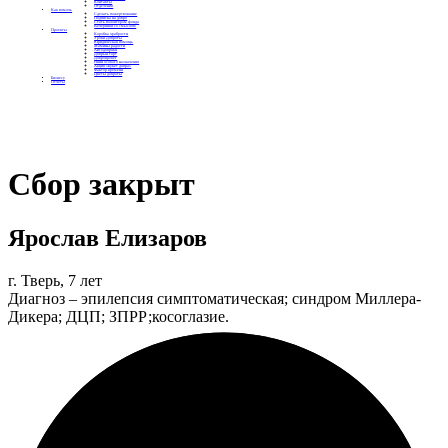
Контакты
Отделения
Как помочь
Сделать пожертвование
Подписка на добро
Стать волонтером фонда
Вечеринки со смыслом
Проекты
Коробка храбрости
Уроки Доброты
Юридическая помощь
Мамины радости
Автодобряки
Добрый торт
Добропробег
Няни особого назначения
Акция «Букет добра»
Фактор времени
Цветы доброты
Бизнесу
Отчеты
Сбор закрыт
Ярослав Елизаров
г. Тверь, 7 лет
Диагноз – эпилепсия симптоматическая; синдром Миллера-
Дикера; ДЦП; ЗПРР;косоглазие.