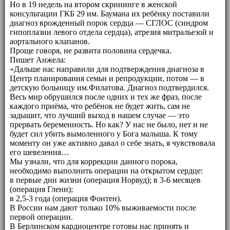
Но в 19 недель на втором скрининге в женской
консультации ГКБ 29 им. Баумана их ребёнку поставили
диагноз врожденный порок сердца — СГЛОС (синдром
гипоплазии левого отдела сердца), атрезия митральезой и
аортального клапанов.
Проще говоря, не развита половина сердечка.
Пишет Анжела:
«Дальше нас направили для подтверждения диагноза в
Центр планирования семьи и репродукции, потом — в
детскую больницу им.Филатова. Диагноз подтвердился.
Весь мир обрушился после одних и тех же фраз, после
каждого приёма, что ребёнок не будет жить, сам не
задышит, что лучший выход в нашем случае — это
прервать беременность. Но как? У нас не было, нет и не
будет сил убить вымоленного у Бога малыша. К тому
моменту он уже активно давал о себе знать, я чувствовала
его шевеления…
Мы узнали, что для коррекции данного порока,
необходимо выполнить операции на открытом сердце:
в первые дни жизни (операция Норвуд); в 3-6 месяцев
(операция Гленн);
в 2,5-3 года (операция Фонтен).
В России нам дают только 10% выживаемости после
первой операции.
В Берлинском кардиоцентре готовы нас принять и