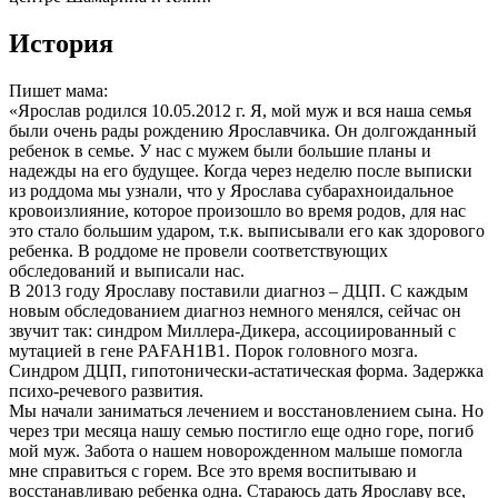
История
Пишет мама:
«Ярослав родился 10.05.2012 г. Я, мой муж и вся наша семья
были очень рады рождению Ярославчика. Он долгожданный
ребенок в семье. У нас с мужем были большие планы и
надежды на его будущее. Когда через неделю после выписки
из роддома мы узнали, что у Ярослава субарахноидальное
кровоизлияние, которое произошло во время родов, для нас
это стало большим ударом, т.к. выписывали его как здорового
ребенка. В роддоме не провели соответствующих
обследований и выписали нас.
В 2013 году Ярославу поставили диагноз – ДЦП. С каждым
новым обследованием диагноз немного менялся, сейчас он
звучит так: синдром Миллера-Дикера, ассоциированный с
мутацией в гене PAFAH1B1. Порок головного мозга.
Синдром ДЦП, гипотонически-астатическая форма. Задержка
психо-речевого развития.
Мы начали заниматься лечением и восстановлением сына. Но
через три месяца нашу семью постигло еще одно горе, погиб
мой муж. Забота о нашем новорожденном малыше помогла
мне справиться с горем. Все это время воспитываю и
восстанавливаю ребенка одна. Стараюсь дать Ярославу все,