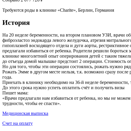
Требуются роды в клинике «Charite», Берлин, Германия
История
На 20 неделе беременности, на втором плановом УЗИ, врачи
фиброэластоз эндокарда левого желудочка, атрезия митрального
гипоплазией восходящего отдела и дуги аорты, рестриктивное о
предлагали избавиться от ребенка. Родители решили бороться 
клинике многолетний опыт оперирования детей с таким тяжелы
до отъезда домой малышке предстоит 2 операции. Стоимость о
Но для того, чтобы эти операции состоялись, рожать нужно ряд
Рожать Эмме в другом месте нельзя, т.к. возможно сразу после
года.
Приехать в клинику необходимо на 36-й неделе беременности, т
До этого срока нужно успеть оплатить счёт и получить визы
Пишет мама:
«Врачи предлагали нам избавиться от ребенка, но мы не мож
трудности, чтобы ее спасти».
Медицинская выписка
Счет на оплату