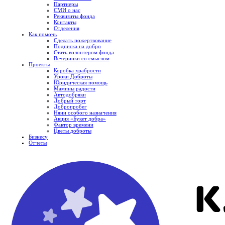
Партнеры
СМИ о нас
Реквизиты фонда
Контакты
Отделения
Как помочь
Сделать пожертвование
Подписка на добро
Стать волонтером фонда
Вечеринки со смыслом
Проекты
Коробка храбрости
Уроки Доброты
Юридическая помощь
Мамины радости
Автодобряки
Добрый торт
Добропробег
Няни особого назначения
Акция «Букет добра»
Фактор времени
Цветы доброты
Бизнесу
Отчеты