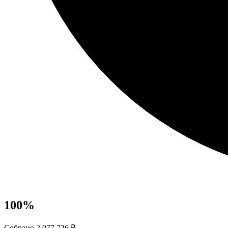
100
%
Собрано 2 077 726 ₽