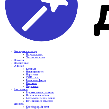
Вам нужна помощь
Подать заявку
Частые вопросы
Новости
Подопечные
О фонде
Команда
Наши ценности
Партнеры
СМИ о нас
Реквизиты фонда
Контакты
Отделения
Как помочь
Сделать пожертвование
Подписка на добро
Стать волонтером фонда
Вечеринки со смыслом
Проекты
Коробка храбрости