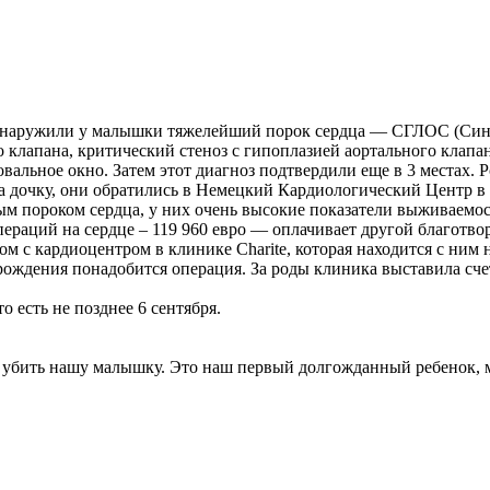
 обнаружили у малышки тяжелейший порок сердца — СГЛОС (Син
 клапана, критический стеноз с гипоплазией аортального клапан
вальное окно. Затем этот диагноз подтвердили еще в 3 местах. Р
за дочку, они обратились в Немецкий Кардиологический Центр в 
м пороком сердца, у них очень высокие показатели выживаемос
пераций на сердце – 119 960 евро — оплачивает другой благотв
ом с кардиоцентром в клинике Charite, которая находится с ним 
 рождения понадобится операция. За роды клиника выставила сче
о есть не позднее 6 сентября.
ем убить нашу малышку. Это наш первый долгожданный ребенок,