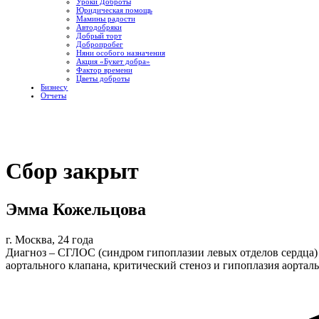
Уроки Доброты
Юридическая помощь
Мамины радости
Автодобряки
Добрый торт
Добропробег
Няни особого назначения
Акция «Букет добра»
Фактор времени
Цветы доброты
Бизнесу
Отчеты
Сбор закрыт
Эмма Кожельцова
г. Москва, 24 года
Диагноз – СГЛОС (синдром гипоплазии левых отделов сердца) 
аортального клапана, критический стеноз и гипоплазия аорталь