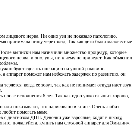
м лицевого нерва. Ни одно узи не показало патологию.
емя принимала пищу через зонд. Так как дети были маловесные
 После выписки нам назначили множество процедур, которые
цевого нерва, и оно, увы, ни к чему не приведет. Как объяснил
проблемы.
нужно будет сделать операцию на ушной раковине.
ь, а аппарат поможет нам избежать задержек по развитию, он
теряется, когда ее зовут, так как не понимает откуда идет звук.
.
ь после исполнения 6 лет. Так как одно ушко слышит хорошо,
т или показывают, что нарисовано в книге. Очень любит
е любит помогать маме.
в с диагнозом ДЦП. Девочки уже взрослые, ходят в школу,
огите, пожалуйста, купить нам слуховой аппарат для Эмилии».