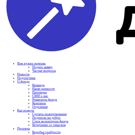
Вам нужна помощь
Подать заявку
Частые вопросы
Новости
Подопечные
О фонде
Команда
Наши ценности
Партнеры
СМИ о нас
Реквизиты фонда
Контакты
Отделения
Как помочь
Сделать пожертвование
Подписка на добро
Стать волонтером фонда
Вечеринки со смыслом
Проекты
Коробка храбрости