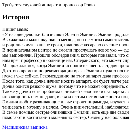
Требуется слуховой аппарат и процессор Ponto
История
Пишет мама:
«У нас две девочки-близняшки Элен и Эмилия. Эмилия родилас
Выхаживали малышку около месяца, она не могла самостоятельн
и родились чуть раньше срока, плановое кесарево сечение про
В перинатальном центре не смогли прослушать левое ухо — а
мы выполняли. Прошли обследования, которые показали, что опер
нам врач-профессор в больнице им. Сперанского, это может с
Мы дожидаемся, когда Эмилии исполнится шесть лет, для пров
До этого времени по рекомендации врача Эмилии нужно носить с
нужен уже сейчас. Рекомендацию на этот аппарат дала профессо
После того, как дочка начнет носить аппарат, ей будет легче ра
Дочка боится резкого шума, потому что не может определить, с
Также у дочки есть проблема с нижней челостью из-за пареза 
инвалидность нам не дали, в связи с этим нет возможности по
Эмилия любит развивающие игры: строит пирамиды, изучает ра
танцевать и музыку в целом. Очень внимательный, наблюдател
В семье помимо сестры-близняшки Эмилии, есть еще две сводны
помогают в воспитании маленьких сестер. Семья у нас большая
Медицинская выписка