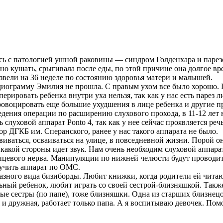
ь с патологией ушной раковины — синдром Голденхара и парезо
о кушать, срыгивала после еды, по этой причине она долгое вр
извели на 36 неделе по состоянию здоровья матери и малышей.
удиограмму Эмилия не прошла. С правым ухом все было хорошо.
ировать ребенка внутри уха нельзя, так как у нас есть парез ли
провоцировать еще большие ухудшения в лице ребенка и другие 
едения операции по расширению слухового прохода, в 11-12 лет 
луховой аппарат Ponto 4, так как у нее сейчас проявляется реч
р ДГКБ им. Сперанского, ранее у нас такого аппарата не было.
звиваться, осваиваться на улице, в повседневной жизни. Порой она 
 какой стороны идет звук. Нам очень необходим слуховой аппарат
лицевого нерва. Манипуляции по нижней челюсти будут проводит
лучить аппарат по ОМС.
зного вида бизиборды. Любит книжки, когда родители ей читаю
ьный ребенок, любит играть со своей сестрой-близняшкой. Такж
е сестры (по папе), тоже близняшки. Одна из старших близнецо
 и дружная, работает только папа. А я воспитываю девочек. Пом