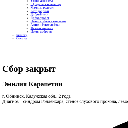
Уроки Доброты
Юридическая помощь
Мамины радости
Автодобряки
Добрый торт
Добропробег
Няни особого назначения
Акция «Букет добра»
Фактор времени
Цветы доброты
Бизнесу
Отчеты
Сбор закрыт
Эмилия Карапетян
г. Обнинск, Калужская обл., 2 года
Диагноз – синдром Голденхара, стеноз слухового прохода, лево