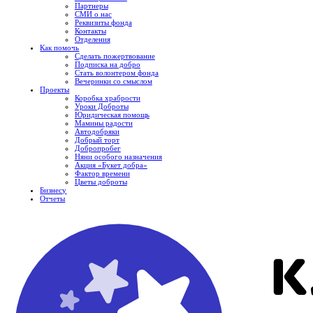
Партнеры
СМИ о нас
Реквизиты фонда
Контакты
Отделения
Как помочь
Сделать пожертвование
Подписка на добро
Стать волонтером фонда
Вечеринки со смыслом
Проекты
Коробка храбрости
Уроки Доброты
Юридическая помощь
Мамины радости
Автодобряки
Добрый торт
Добропробег
Няни особого назначения
Акция «Букет добра»
Фактор времени
Цветы доброты
Бизнесу
Отчеты