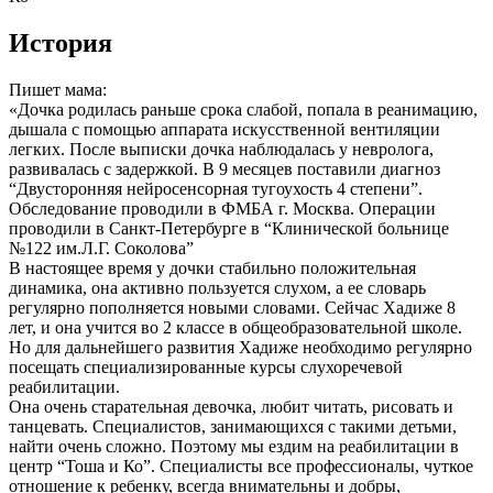
История
Пишет мама:
«Дочка родилась раньше срока слабой, попала в реанимацию,
дышала с помощью аппарата искусственной вентиляции
легких. После выписки дочка наблюдалась у невролога,
развивалась с задержкой. В 9 месяцев поставили диагноз
“Двусторонняя нейросенсорная тугоухость 4 степени”.
Обследование проводили в ФМБА г. Москва. Операции
проводили в Санкт-Петербурге в “Клинической больнице
№122 им.Л.Г. Соколова”
В настоящее время у дочки стабильно положительная
динамика, она активно пользуется слухом, а ее словарь
регулярно пополняется новыми словами. Сейчас Хадиже 8
лет, и она учится во 2 классе в общеобразовательной школе.
Но для дальнейшего развития Хадиже необходимо регулярно
посещать специализированные курсы слухоречевой
реабилитации.
Она очень старательная девочка, любит читать, рисовать и
танцевать. Специалистов, занимающихся с такими детьми,
найти очень сложно. Поэтому мы ездим на реабилитации в
центр “Тоша и Ко”. Специалисты все профессионалы, чуткое
отношение к ребенку, всегда внимательны и добры,