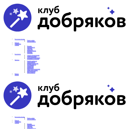
Вам нужна помощь
Подать заявку
Частые вопросы
Новости
Подопечные
О фонде
Команда
Наши ценности
Партнеры
СМИ о нас
Реквизиты фонда
Контакты
Отделения
Как помочь
Сделать пожертвование
Подписка на добро
Стать волонтером фонда
Вечеринки со смыслом
Проекты
Коробка храбрости
Уроки Доброты
Юридическая помощь
Мамины радости
Автодобряки
Добрый торт
Добропробег
Няни особого назначения
Акция «Букет добра»
Фактор времени
Цветы доброты
Бизнесу
Отчеты
Вам нужна помощь
Подать заявку
Частые вопросы
Новости
Подопечные
О фонде
Команда
Наши ценности
Партнеры
СМИ о нас
Реквизиты фонда