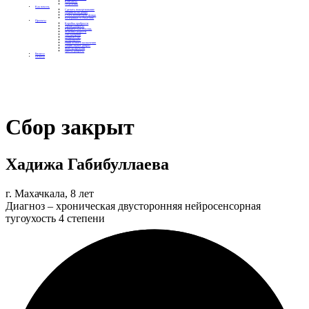
Контакты
Отделения
Как помочь
Сделать пожертвование
Подписка на добро
Стать волонтером фонда
Вечеринки со смыслом
Проекты
Коробка храбрости
Уроки Доброты
Юридическая помощь
Мамины радости
Автодобряки
Добрый торт
Добропробег
Няни особого назначения
Акция «Букет добра»
Фактор времени
Цветы доброты
Бизнесу
Отчеты
Сбор закрыт
Хадижа Габибуллаева
г. Махачкала, 8 лет
Диагноз – хроническая двусторонняя нейросенсорная
тугоухость 4 степени