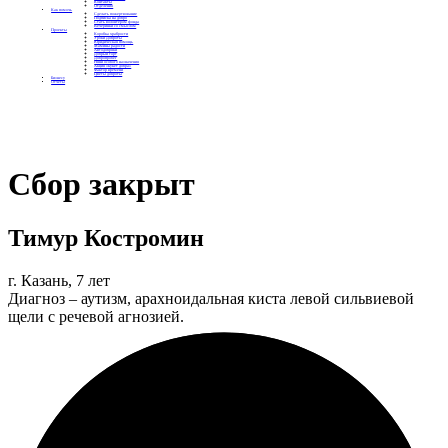
Контакты
Отделения
Как помочь
Сделать пожертвование
Подписка на добро
Стать волонтером фонда
Вечеринки со смыслом
Проекты
Коробка храбрости
Уроки Доброты
Юридическая помощь
Мамины радости
Автодобряки
Добрый торт
Добропробег
Няни особого назначения
Акция «Букет добра»
Фактор времени
Цветы доброты
Бизнесу
Отчеты
Сбор закрыт
Тимур Костромин
г. Казань, 7 лет
Диагноз – аутизм, арахноидальная киста левой сильвиевой
щели с речевой агнозией.