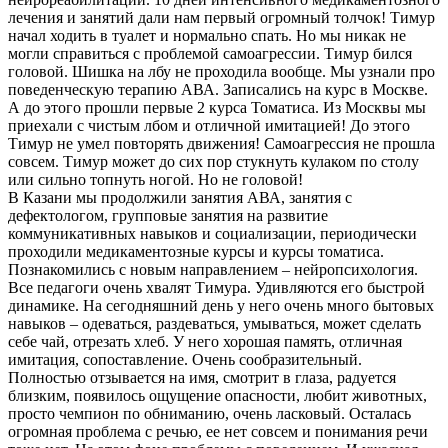
лечения и занятий дали нам первый огромный толчок! Тимур
начал ходить в туалет и нормально спать. Но мы никак не
могли справиться с проблемой самоагрессии. Тимур бился
головой. Шишка на лбу не проходила вообще. Мы узнали про
поведенческую терапию АВА. Записались на курс в Москве.
А до этого прошли первые 2 курса Томатиса. Из Москвы мы
приехали с чистым лбом и отличной имитацией! До этого
Тимур не умел повторять движения! Самоагрессия не прошла
совсем. Тимур может до сих пор стукнуть кулаком по столу
или сильно топнуть ногой. Но не головой!
В Казани мы продолжили занятия АВА, занятия с
дефектологом, групповые занятия на развитие
коммуникативных навыков и социализации, периодически
проходили медикаментозные курсы и курсы томатиса.
Познакомились с новым направлением – нейропсихология.
Все педагоги очень хвалят Тимура. Удивляются его быстрой
динамике. На сегодняшний день у него очень много бытовых
навыков – одеваться, раздеваться, умываться, может сделать
себе чай, отрезать хлеб. У него хорошая память, отличная
имитация, сопоставление. Очень сообразительный.
Полностью отзывается на имя, смотрит в глаза, радуется
близким, появилось ощущение опасности, любит животных,
просто чемпион по обниманию, очень ласковый. Осталась
огромная проблема с речью, ее нет совсем и понимания речи