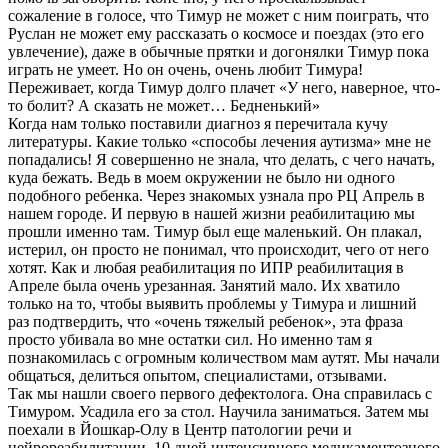
сожаление в голосе, что Тимур не может с ним поиграть, что
Руслан не может ему рассказать о космосе и поездах (это его
увлечение), даже в обычные прятки и догонялки Тимур пока
играть не умеет. Но он очень, очень любит Тимура!
Переживает, когда Тимур долго плачет «У него, наверное, что-
то болит? А сказать не может… Бедненький»
Когда нам только поставили диагноз я перечитала кучу
литературы. Какие только «способы лечения аутизма» мне не
попадались! Я совершенно не знала, что делать, с чего начать,
куда бежать. Ведь в моем окружении не было ни одного
подобного ребенка. Через знакомых узнала про РЦ Апрель в
нашем городе. И первую в нашей жизни реабилитацию мы
прошли именно там. Тимур был еще маленький. Он плакал,
истерил, он просто не понимал, что происходит, чего от него
хотят. Как и любая реабилитация по ИПР реабилитация в
Апреле была очень урезанная. Занятий мало. Их хватило
только на то, чтобы выявить проблемы у Тимура и лишний
раз подтвердить, что «очень тяжелый ребенок», эта фраза
просто убивала во мне остатки сил. Но именно там я
познакомилась с огромным количеством мам аутят. Мы начали
общаться, делиться опытом, специалистами, отзывами.
Так мы нашли своего первого дефектолога. Она справилась с
Тимуром. Усадила его за стол. Научила заниматься. Затем мы
поехали в Йошкар-Олу в Центр патологии речи и
нейрореабилитации. 10 дней интенсивного медикаментозного