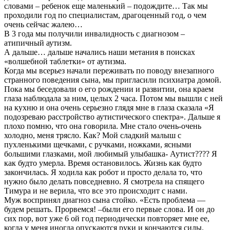
словами – ребенок еще маленький – подождите… Так мы
проходили год по специалистам, драгоценный год, о чем
очень сейчас жалею…
В 3 года мы получили инвалидность с диагнозом –
атипичный аутизм.
А дальше… дальше начались наши метания в поисках
«волшебной таблетки» от аутизма.
Когда мы всерьез начали переживать по поводу внезапного
странного поведения сына, мы пригласили психиатра домой.
Пока мы беседовали о его рождении и развитии, она краем
глаза наблюдала за ним, целых 2 часа. Потом мы вышли с ней
на кухню и она очень серьезно глядя мне в глаза сказала «Я
подозреваю расстройство аутистического спектра». Дальше я
плохо помню, что она говорила. Мне стало очень-очень
холодно, меня трясло. Как? Мой сладкий малыш с
пухленькими щечками, с ручками, ножками, ясными
большими глазками, мой любимый улыбашка- Аутист???? Я
как будто умерла. Время остановилось. Жизнь как будто
закончилась. Я ходила как робот и просто делала то, что
нужно было делать повседневно. Я смотрела на спящего
Тимура и не верила, что все это происходит с нами.
Муж воспринял диагноз сына стойко. «Есть проблема —
будем решать. Прорвемся! –были его первые слова. И он до
сих пор, вот уже 6 ой год периодически повторяет мне ее,
когда у меня иногда опускаются руки и кончаются силы.