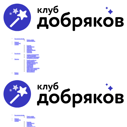
Вам нужна помощь
Подать заявку
Частые вопросы
Новости
Подопечные
О фонде
Команда
Наши ценности
Партнеры
СМИ о нас
Реквизиты фонда
Контакты
Отделения
Как помочь
Сделать пожертвование
Подписка на добро
Стать волонтером фонда
Вечеринки со смыслом
Проекты
Коробка храбрости
Уроки Доброты
Юридическая помощь
Мамины радости
Автодобряки
Добрый торт
Добропробег
Няни особого назначения
Акция «Букет добра»
Фактор времени
Цветы доброты
Бизнесу
Отчеты
Вам нужна помощь
Подать заявку
Частые вопросы
Новости
Подопечные
О фонде
Команда
Наши ценности
Партнеры
СМИ о нас
Реквизиты фонда