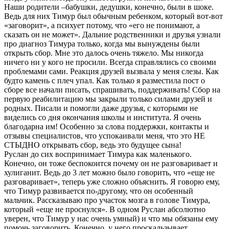
Наши родители –бабушки, дедушки, конечно, были в шоке.
Ведь для них Тимур был обычным ребенком, который вот-вот
«заговорит», а психует потому, что «его не понимают, а
сказать он не может». Дальние родственники и друзья узнали
про диагноз Тимура только, когда мы вынуждены были
открыть сбор. Мне это далось очень тяжело. Мы никогда
ничего ни у кого не просили. Всегда справлялись со своими
проблемами сами. Реакция друзей вызвала у меня слезы. Как
будто камень с плеч упал. Как только я разместила пост о
сборе все начали писать, спрашивать, поддерживать! Сбор на
первую реабилитацию мы закрыли только силами друзей и
родных. Писали и помогли даже друзья, с которыми не
виделись со дня окончания школы и института. Я очень
благодарна им! Особенно за слова поддержки, контакты и
отзывы специалистов, что успокаивали меня, что это НЕ
СТЫДНО открывать сбор, ведь это будущее сына!
Руслан до сих воспринимает Тимура как маленького.
Конечно, он тоже беспокоится почему он не разговаривает и
хулиганит. Ведь до 3 лет можно было говорить, что «еще не
разговаривает», теперь уже сложно объяснить. Я говорю ему,
что Тимур развивается по-другому, что он особенный
мальчик. Рассказываю про участок мозга в голове Тимура,
который «еще не проснулся». В одном Руслан абсолютно
уверен, что Тимур у нас очень умный) и что мы обязаны ему
помочь заговорить. Конечно, у него проскальзывает