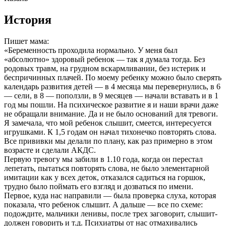
История
Пишет мама:
«Беременность проходила нормально. У меня был
«абсолютно» здоровый ребенок — так я думала тогда. Без
родовых травм, на грудном вскармливании, без истерик и
беспричинных плачей. По моему ребенку можно было сверять
календарь развития детей — в 4 месяца мы перевернулись, в 6
— сели, в 8 — поползли, в 9 месяцев — начали вставать и в 1
год мы пошли. На психическое развитие я и наши врачи даже
не обращали внимание. Да и не было оснований для тревоги.
Я замечала, что мой ребенок слышит, смеется, интересуется
игрушками. К 1,5 годам он начал тихонечко повторять слова.
Все прививки мы делали по плану, как раз примерно в этом
возрасте и сделали АКДС.
Первую тревогу мы забили в 1.10 года, когда он перестал
лепетать, пытаться повторять слова, не было элементарной
имитации как у всех деток, отказался садиться на горшок,
трудно было поймать его взгляд и дозваться по имени.
Первое, куда нас направили — была проверка слуха, которая
показала, что ребенок слышит. А дальше — все по схеме:
подождите, мальчики ленивы, после трех заговорит, слышит-
должен говорить и т.д. Психиатры от нас отмахивались