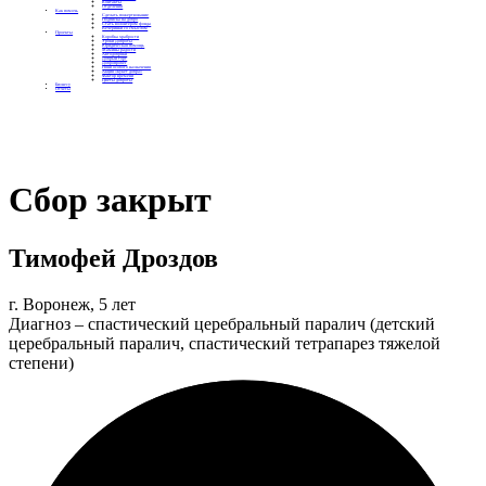
Контакты
Отделения
Как помочь
Сделать пожертвование
Подписка на добро
Стать волонтером фонда
Вечеринки со смыслом
Проекты
Коробка храбрости
Уроки Доброты
Юридическая помощь
Мамины радости
Автодобряки
Добрый торт
Добропробег
Няни особого назначения
Акция «Букет добра»
Фактор времени
Цветы доброты
Бизнесу
Отчеты
Сбор закрыт
Тимофей Дроздов
г. Воронеж, 5 лет
Диагноз – cпастический церебральный паралич (детский
церебральный паралич, спастический тетрапарез тяжелой
степени)