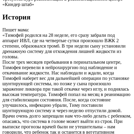
«Киндер штаб»
История
Пишет мама:
«Тимофей родился на 28 неделе, его сразу забрали под
аппарат ИВЛ, где на четвертые сутки произошло ВЖК 2
степени, образовался тромб. В три недели сыну установили
дренажную систему для отхождения лишней жидкости из
головы.
После трех месяцев пребывания в перинатальном центре,
Тимофея перевели в нейрохирургию под наблюдение и
откачивание жидкости. Нас наблюдали и ждали, когда
Тимофей наберет вес для дальнейшей операции по установке
шунтирующей системы, но позже у сына произошло
заражение ликвора при такой откачке через иглу, и поднялась
высокая температура. Тимофей попал на месяц в реанимацию
для стабилизации состояния. После, когда состояние
улучшилось, инфекцию убрали, Тиму поставили
шунтирующую систему и через неделю отпустили домой.
Врачи очень долго запрещали нам что-либо делать с ребенком,
опасаясь, что система в голове может выйти из строя. При
выписке прогнозы врачей были не утешительны – нам
говорили, что ребенок так и останется в вегетативном