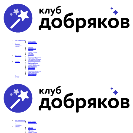
Вам нужна помощь
Подать заявку
Частые вопросы
Новости
Подопечные
О фонде
Команда
Наши ценности
Партнеры
СМИ о нас
Реквизиты фонда
Контакты
Отделения
Как помочь
Сделать пожертвование
Подписка на добро
Стать волонтером фонда
Вечеринки со смыслом
Проекты
Коробка храбрости
Уроки Доброты
Юридическая помощь
Мамины радости
Автодобряки
Добрый торт
Добропробег
Няни особого назначения
Акция «Букет добра»
Фактор времени
Цветы доброты
Бизнесу
Отчеты
Вам нужна помощь
Подать заявку
Частые вопросы
Новости
Подопечные
О фонде
Команда
Наши ценности
Партнеры
СМИ о нас
Реквизиты фонда