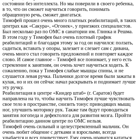
состоянии без интеллекта. Но мы поверили в своего ребенка,
в то, что он сможет научиться говорить, понимать
обращенную речь, сможет двигаться.
Тимофей прошел очень много платных реабилитаций, в таких
центрах как «Сакура», «Огонек», у приезжих специалистов.
Был несколько раз по ОМС в санатории им. Глинка и Решма.
В этом году у Тимофея был очень плотный график
реабилитаций и благодаря этому за год он научился: ползать,
садиться, вставать у опоры, залезает и слезает сам с дивана,
очень много стал говорить предложений и повторяет каждое
слово. И самое главное – Тимофей все понимает, у него есть
стремление к занятиям, он очень хочет научиться ходить. К
сожалению, пока у Тимофея слабые мышцы спины, и не
слушается левая ручка. Пальчики долгое время были зажаты в
кулак, но и их он сейчас начал раскрывать и поднимает лучше
эту ручку.
Реабилитация в центре «Киндер штаб» (г. Саратов) будет
направлена на то, чтобы научить Тимофея лучше чувствовать
свое тело в пространстве, снизить тонус приводящих мышц
ног, улучшить моторику рук. Также там будут проводиться
занятия логопеда и дефектолога для развития мозга. Пройти
реабилитацию данном центре по ОМС нельзя.
Тимофей очень сильный и целеустремленный мальчик. Он
очень любит общение с детками и взрослыми, всегда
улыбается и всех приветствует. Ему очень нравится кататься