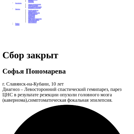
Контакты
Отделения
Как помочь
Сделать пожертвование
Подписка на добро
Стать волонтером фонда
Вечеринки со смыслом
Проекты
Коробка храбрости
Уроки Доброты
Юридическая помощь
Мамины радости
Автодобряки
Добрый торт
Добропробег
Няни особого назначения
Акция «Букет добра»
Фактор времени
Цветы доброты
Бизнесу
Отчеты
Сбор закрыт
Софья Пономарева
г. Славянск-на-Кубани, 10 лет
Диагноз – Левосторонний спастический гемипарез, парез
ЦНС в результате резекции опухоли головного мозга
(кавернома),симптоматическая фокальная эпилепсия.