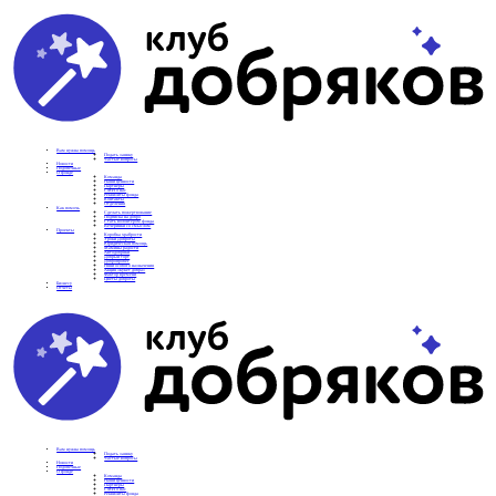
Вам нужна помощь
Подать заявку
Частые вопросы
Новости
Подопечные
О фонде
Команда
Наши ценности
Партнеры
СМИ о нас
Реквизиты фонда
Контакты
Отделения
Как помочь
Сделать пожертвование
Подписка на добро
Стать волонтером фонда
Вечеринки со смыслом
Проекты
Коробка храбрости
Уроки Доброты
Юридическая помощь
Мамины радости
Автодобряки
Добрый торт
Добропробег
Няни особого назначения
Акция «Букет добра»
Фактор времени
Цветы доброты
Бизнесу
Отчеты
Вам нужна помощь
Подать заявку
Частые вопросы
Новости
Подопечные
О фонде
Команда
Наши ценности
Партнеры
СМИ о нас
Реквизиты фонда