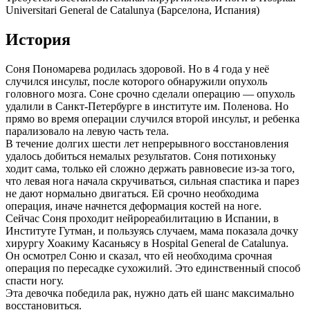
Universitari General de Catalunya (Барселона, Испания)
История
Соня Пономарева родилась здоровой. Но в 4 года у неё
случился инсульт, после которого обнаружили опухоль
головного мозга. Соне срочно сделали операцию — опухоль
удалили в Санкт-Петербурге в институте им. Поленова. Но
прямо во время операции случился второй инсульт, и ребенка
парализовало на левую часть тела.
В течение долгих шести лет непрерывного восстановления
удалось добиться немалых результатов. Соня потихоньку
ходит сама, только ей сложно держать равновесие из-за того,
что левая нога начала скручиваться, сильная спастика и парез
не дают нормально двигаться. Ей срочно необходима
операция, иначе начнется деформация костей на ноге.
Сейчас Соня проходит нейрореабилитацию в Испании, в
Институте Гутман, и пользуясь случаем, мама показала дочку
хирургу Хоакиму Касаньясу в Hospital General de Catalunya.
Он осмотрел Соню и сказал, что ей необходима срочная
операция по пересадке сухожилий. Это единственный способ
спасти ногу.
Эта девочка победила рак, нужно дать ей шанс максимально
восстановиться.