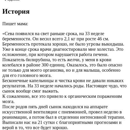
История
Пишет мама:
«Сева появился на свет раньше срока, на 33 неделе
беременности. Он весил всего 2,1 кг при росте 46 см.
Беременность протекала хорошо, не было угрозы выкидыша.
Уже в конце срока врачи диагностировали мне холестаз. Это
осложнение, при котором нарушается работа печени.
Показатель билирубина, то есть желчи, у меня в крови
колебался в районе 300 единиц. Оказалось, это было опасно
не только для моего организма, но и для малыша, особенно
для его головного мозга.
Бесконечные капельницы и чистка крови не давали никаких
результатов. На 33 неделе начались роды. Настоящее чудо, что
сынок вообще смог выжить.
К сожалению, все это привело к органическим поражениям
мозга.
После родов пять дней сынок находился на аппарате
искусственной вентиляции с пневмонией, провел неделю в
реанимации, а потом был в отделении интенсивной терапии.
Выписали нас на 21 сутки с благоприятными прогнозами и
верой в то, что все будет хорошо.