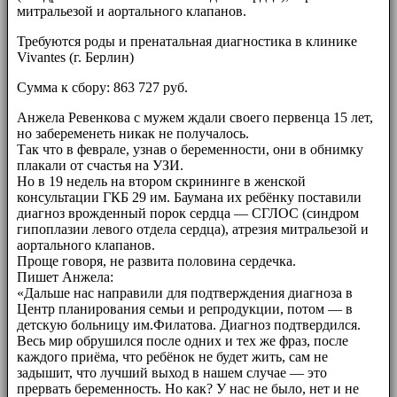
митральезой и аортального клапанов.
Требуются роды и пренатальная диагностика в клинике
Vivantes (г. Берлин)
Сумма к сбору: 863 727 руб.
Анжела Ревенкова с мужем ждали своего первенца 15 лет,
но забеременеть никак не получалось.
Так что в феврале, узнав о беременности, они в обнимку
плакали от счастья на УЗИ.
Но в 19 недель на втором скрининге в женской
консультации ГКБ 29 им. Баумана их ребёнку поставили
диагноз врожденный порок сердца — СГЛОС (синдром
гипоплазии левого отдела сердца), атрезия митральезой и
аортального клапанов.
Проще говоря, не развита половина сердечка.
Пишет Анжела:
«Дальше нас направили для подтверждения диагноза в
Центр планирования семьи и репродукции, потом — в
детскую больницу им.Филатова. Диагноз подтвердился.
Весь мир обрушился после одних и тех же фраз, после
каждого приёма, что ребёнок не будет жить, сам не
задышит, что лучший выход в нашем случае — это
прервать беременность. Но как? У нас не было, нет и не