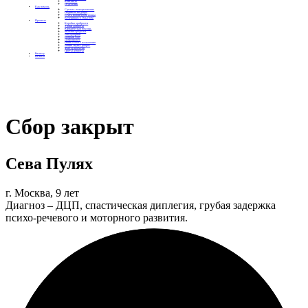
Контакты
Отделения
Как помочь
Сделать пожертвование
Подписка на добро
Стать волонтером фонда
Вечеринки со смыслом
Проекты
Коробка храбрости
Уроки Доброты
Юридическая помощь
Мамины радости
Автодобряки
Добрый торт
Добропробег
Няни особого назначения
Акция «Букет добра»
Фактор времени
Цветы доброты
Бизнесу
Отчеты
Сбор закрыт
Сева Пулях
г. Москва, 9 лет
Диагноз – ДЦП, спастическая диплегия, грубая задержка
психо-речевого и моторного развития.