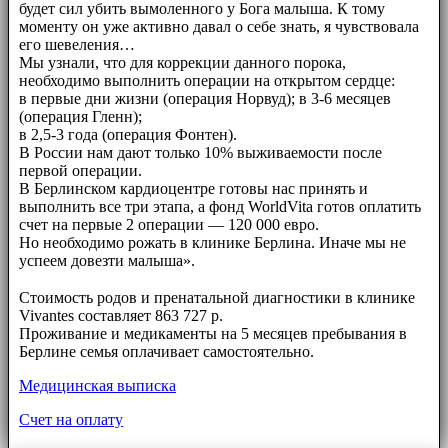
будет сил убить вымоленного у Бога малыша. К тому
моменту он уже активно давал о себе знать, я чувствовала
его шевеления…
Мы узнали, что для коррекции данного порока,
необходимо выполнить операции на открытом сердце:
в первые дни жизни (операция Норвуд); в 3-6 месяцев
(операция Гленн);
в 2,5-3 года (операция Фонтен).
В России нам дают только 10% выживаемости после
первой операции.
В Берлинском кардиоцентре готовы нас принять и
выполнить все три этапа, а фонд WorldVita готов оплатить
счет на первые 2 операции — 120 000 евро.
Но необходимо рожать в клинике Берлина. Иначе мы не
успеем довезти малыша».
⠀⠀
Стоимость родов и пренатальной диагностики в клинике
Vivantes составляет 863 727 р.
Проживание и медикаменты на 5 месяцев пребывания в
Берлине семья оплачивает самостоятельно.
Медицинская выписка
Счет на оплату