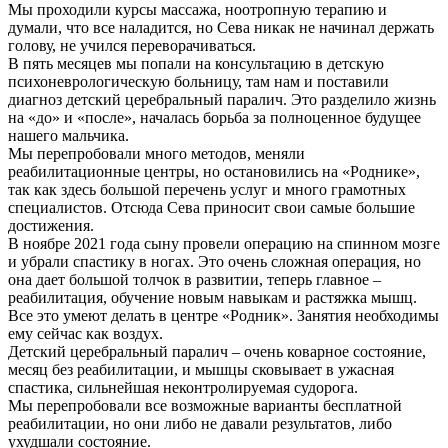
Мы проходили курсы массажа, ноотропную терапию и
думали, что все наладится, но Сева никак не начинал держать
голову, не учился переворачиваться.
В пять месяцев мы попали на консультацию в детскую
психоневрологическую больницу, там нам и поставили
диагноз детский церебральный паралич. Это разделило жизнь
на «до» и «после», началась борьба за полноценное будущее
нашего мальчика.
Мы перепробовали много методов, меняли
реабилитационные центры, но остановились на «Роднике»,
так как здесь большой перечень услуг и много грамотных
специалистов. Отсюда Сева приносит свои самые большие
достижения.
В ноябре 2021 года сыну провели операцию на спинном мозге
и убрали спастику в ногах. Это очень сложная операция, но
она дает большой толчок в развитии, теперь главное –
реабилитация, обучение новым навыкам и растяжка мышц.
Все это умеют делать в центре «Родник». Занятия необходимы
ему сейчас как воздух.
Детский церебральный паралич – очень коварное состояние,
месяц без реабилитации, и мышцы сковывает в ужасная
спастика, сильнейшая неконтролируемая судорога.
Мы перепробовали все возможные варианты бесплатной
реабилитации, но они либо не давали результатов, либо
ухудшали состояние.