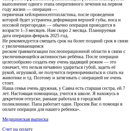
выполнение одного этапа оперативного лечения на первом
году жизни — операция —
первичная хейлориносептопластика, после проведения
которой будет устранена деформация верхней губы, носа и
носовой перегородки — обычно операция проводится в
возрасте 1–3 месяцев. Нам скоро 2 месяца. Планируемая
дата операции-февраль 2025 год.
Не рекомендуется смещать срок на более поздний срок в связи
с увеличивающимся
риском травматизации послеоперационной области в связи с
увеличивающейся активностью ребёнка. После операции
целесообразно создать ему очень щадящий режим — это
означает, что нельзя нечаянно удариться губой, задеть её
рукой, игрушкой, не получится переворачиваться и спать на
животике и тд. Поэтому и затягивать с операцией не очень
стоит.
Наша семья очень дружная, у Саяна есть старшая сестра, ей 7
лет. Настоящая помощница, учится в школе. Я нахожусь в
декретном отпуске, раньше работала в городской
поликлинике. Папа работает один. Просим Вас о помощи в
оплате операции для нашего ребенка».
Медицинская выписка
Счет на оплату