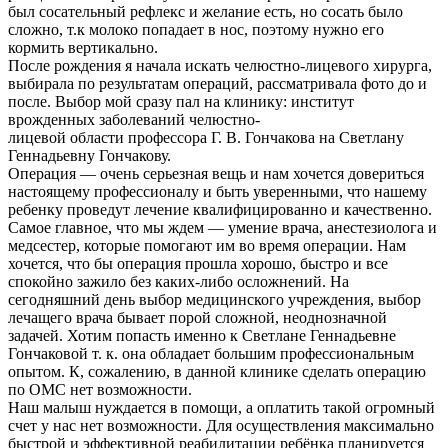
был сосательный рефлекс и желание есть, но сосать было
сложно, т.к молоко попадает в нос, поэтому нужно его
кормить вертикально.
После рождения я начала искать челюстно-лицевого хирурга,
выбирала по результатам операций, рассматривала фото до и
после. Выбор мой сразу пал на клинику: институт
врожденных заболеваний челюстно-
лицевой области профессора Г. В. Гончакова на Светлану
Геннадьевну Гончакову.
Операция — очень серьезная вещь и нам хочется довериться
настоящему профессионалу и быть уверенными, что нашему
ребенку проведут лечение квалифицированно и качественно.
Самое главное, что мы ждем — умение врача, анестезиолога и
медсестер, которые помогают им во время операции. Нам
хочется, что бы операция прошла хорошо, быстро и все
спокойно зажило без каких-либо осложнений. На
сегодняшний день выбор медицинского учреждения, выбор
лечащего врача бывает порой сложной, неоднозначной
задачей. Хотим попасть именно к Светлане Геннадьевне
Гончаковой т. к. она обладает большим профессиональным
опытом. К, сожалению, в данной клинике сделать операцию
по ОМС нет возможности.
Наш малыш нуждается в помощи, а оплатить такой огромный
счет у нас нет возможности. Для осуществления максимально
быстрой и эффективной реабилитации ребёнка планируется