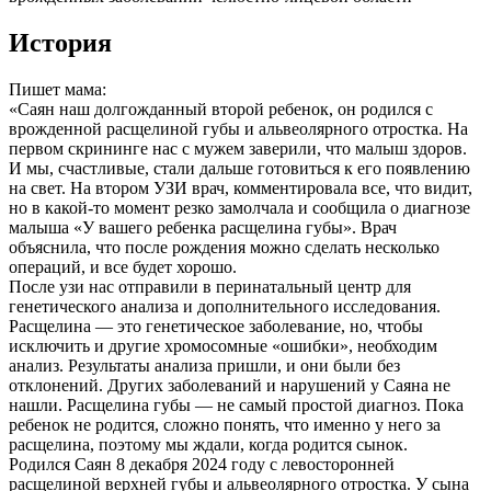
История
Пишет мама:
«Саян наш долгожданный второй ребенок, он родился с
врожденной расщелиной губы и альвеолярного отростка. На
первом скрининге нас с мужем заверили, что малыш здоров.
И мы, счастливые, стали дальше готовиться к его появлению
на свет. На втором УЗИ врач, комментировала все, что видит,
но в какой-то момент резко замолчала и сообщила о диагнозе
малыша «У вашего ребенка расщелина губы». Врач
объяснила, что после рождения можно сделать несколько
операций, и все будет хорошо.
После узи нас отправили в перинатальный центр для
генетического анализа и дополнительного исследования.
Расщелина — это генетическое заболевание, но, чтобы
исключить и другие хромосомные «ошибки», необходим
анализ. Результаты анализа пришли, и они были без
отклонений. Других заболеваний и нарушений у Саяна не
нашли. Расщелина губы — не самый простой диагноз. Пока
ребенок не родится, сложно понять, что именно у него за
расщелина, поэтому мы ждали, когда родится сынок.
Родился Саян 8 декабря 2024 году с левосторонней
расщелиной верхней губы и альвеолярного отростка. У сына