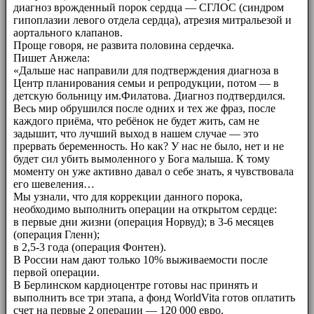
диагноз врожденный порок сердца — СГЛОС (синдром
гипоплазии левого отдела сердца), атрезия митральезой и
аортального клапанов.
Проще говоря, не развита половина сердечка.
Пишет Анжела:
«Дальше нас направили для подтверждения диагноза в
Центр планирования семьи и репродукции, потом — в
детскую больницу им.Филатова. Диагноз подтвердился.
Весь мир обрушился после одних и тех же фраз, после
каждого приёма, что ребёнок не будет жить, сам не
задышит, что лучший выход в нашем случае — это
прервать беременность. Но как? У нас не было, нет и не
будет сил убить вымоленного у Бога малыша. К тому
моменту он уже активно давал о себе знать, я чувствовала
его шевеления…
Мы узнали, что для коррекции данного порока,
необходимо выполнить операции на открытом сердце:
в первые дни жизни (операция Норвуд); в 3-6 месяцев
(операция Гленн);
в 2,5-3 года (операция Фонтен).
В России нам дают только 10% выживаемости после
первой операции.
В Берлинском кардиоцентре готовы нас принять и
выполнить все три этапа, а фонд WorldVita готов оплатить
счет на первые 2 операции — 120 000 евро.