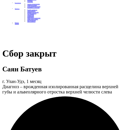
Контакты
Отделения
Как помочь
Сделать пожертвование
Подписка на добро
Стать волонтером фонда
Вечеринки со смыслом
Проекты
Коробка храбрости
Уроки Доброты
Юридическая помощь
Мамины радости
Автодобряки
Добрый торт
Добропробег
Няни особого назначения
Акция «Букет добра»
Фактор времени
Цветы доброты
Бизнесу
Отчеты
Сбор закрыт
Саян Батуев
г. Улан-Удэ, 1 месяц
Диагноз – врожденная изолированная расщелина верхней
губы и альвеолярного отростка верхней челюсти слева