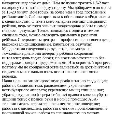
находится недалеко от дома. Нам не нужно тратить 1,5-2 часа
на дорогу на занятия в одну сторону. Мы добираемся до места
за 15-20 минут. Во-вторых, за более чем 4 года постоянных
реабилитаций, Сабина привыкла к обстановке в «Роднике» и
к специалистам. Очень важно наладить контакт специалист –
ребёнок, ведь от этого зависит плодотворная работа и самое
главное – результат. Только занимаясь с одним и тем же
специалистом, можно отследить динамику в развитии
ребёнка. Специалисты центра — профессионалы своего дела,
высококвалифицированные, работают на результат.
Мы достигли следующих результатов, несмотря на
тяжелейшие диагнозы дочери: у ребёнка сохранный
интеллект; дочь ходит, бегает, прыгает самостоятельно без
поддержки; говорит предложениями. Это огромный прогресс,
поэтому мы не собираемся останавливаться на достигнутом и
стараемся максимально взять все от пластичного мозга
ребёнка.
Наши цели на запланированную реабилитацию следующие:
работа с балансом тела, равновесием, укреплением
вестибулярного аппарата; укрепление мышц спины и ног;
убрать рекурвацию (переразгибание) правого колена; убрать
лишний тонус с правой руки и ноги; с помощью АБА-
терапии гасить нежелательное и негативное поведение;
работать с дислексией, работать с четким произношением и
постановкой звуков; работа со специалистом по методу