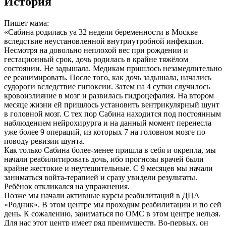
История
Пишет мама:
«Сабина родилась yа 32 недели беременности в Москве
вследствие неустановленной внутриутробной инфекции.
Несмотря на довольно неплохой вес при рождении и
гестационный срок, дочь родилась в крайне тяжёлом
состоянии. Не задышала. Медикам пришлось незамедлительно
ее реанимировать. После того, как дочь задышала, начались
судороги вследствие гипоксии. Затем на 4 сутки случилось
кровоизлияние в мозг и развилась гидроцефалия. На втором
месяце жизни ей пришлось установить вентрикулярный шунт
в головной мозг. С тех пор Сабина находится под постоянным
наблюдением нейрохирурга и на данный момент перенесла
уже более 9 операций, из которых 7 на головном мозге по
поводу ревизии шунта.
Как только Сабина более-менее пришла в себя и окрепла, мы
начали реабилитировать дочь, ибо прогнозы врачей были
крайне жестокие и неутешительные. С 9 месяцев мы начали
заниматься войта-терапией и сразу увидели результаты.
Ребёнок откликался на упражнения.
Позже мы начали активные курсы реабилитаций в ДЦА
«Родник». В этом центре мы проходим реабилитации и по сей
день. К сожалению, заниматься по ОМС в этом центре нельзя.
Для нас этот центр имеет ряд преимуществ. Во-первых, он