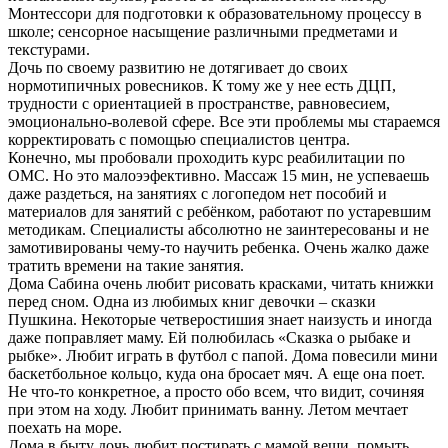
Монтессори для подготовки к образовательному процессу в
школе; сенсорное насыщение различными предметами и
текстурами.
Дочь по своему развитию не дотягивает до своих
нормотипичных ровесников. К тому же у нее есть ДЦП,
трудности с ориентацией в пространстве, равновесием,
эмоционально-волевой сфере. Все эти проблемы мы стараемся
корректировать с помощью специалистов центра.
Конечно, мы пробовали проходить курс реабилитации по
ОМС. Но это малоээфективно. Массаж 15 мин, не успеваешь
даже раздеться, на занятиях с логопедом нет пособий и
материалов для занятий с ребёнком, работают по устаревшим
методикам. Специалисты абсолютно не заинтересованы и не
замотивированы чему-то научить ребенка. Очень жалко даже
тратить времени на такие занятия.
Дома Сабина очень любит рисовать красками, читать книжки
перед сном. Одна из любимых книг девочки – сказки
Пушкина. Некоторые четверостишия знает наизусть и иногда
даже поправляет маму. Ей полюбилась «Сказка о рыбаке и
рыбке». Любит играть в футбол с папой. Дома повесили мини
баскетбольное кольцо, куда она бросает мяч. А еще она поет.
Не что-то конкретное, а просто обо всем, что видит, сочиняя
при этом на ходу. Любит принимать ванну. Летом мечтает
поехать на море.
Дома в быту дочь любит постирать с мамой вещи, помыть