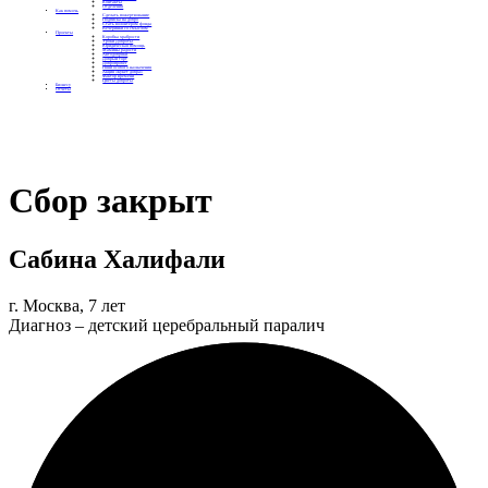
Контакты
Отделения
Как помочь
Сделать пожертвование
Подписка на добро
Стать волонтером фонда
Вечеринки со смыслом
Проекты
Коробка храбрости
Уроки Доброты
Юридическая помощь
Мамины радости
Автодобряки
Добрый торт
Добропробег
Няни особого назначения
Акция «Букет добра»
Фактор времени
Цветы доброты
Бизнесу
Отчеты
Сбор закрыт
Сабина Халифали
г. Москва, 7 лет
Диагноз – детский церебральный паралич