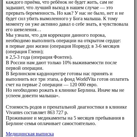
каждого приёма, что ребёнок не будет жить, сам не
задышит, что лучший выход в нашем случае — это
прервать беременность. Но как? У нас не было, нет и не
будет сил убить вымоленного у Бога малыша. К тому
моменту он уже активно давал о себе знать, я чувствовала
его шевеления…
Мы узнали, что для коррекции данного порока,
необходимо выполнить операции на открытом сердце:
в первые дни жизни (операция Норвуд); в 3-6 месяцев
(операция Гленн);
в 2,5-3 года (операция Фонтен).
В России нам дают только 10% выживаемости после
первой операции.
В Берлинском кардиоцентре готовы нас принять и
выполнить все три этапа, а фонд WorldVita готов оплатить
счет на первые 2 операции — 120 000 евро.
Но необходимо рожать в клинике Берлина. Иначе мы не
успеем довезти малыша».
⠀⠀
Стоимость родов и пренатальной диагностики в клинике
Vivantes составляет 863 727 р.
Проживание и медикаменты на 5 месяцев пребывания в
Берлине семья оплачивает самостоятельно.
Медицинская выписка