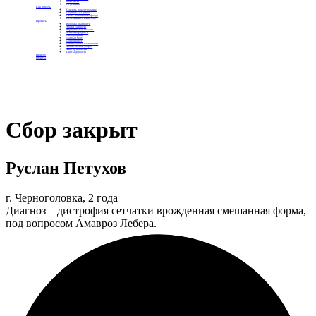
Контакты
Отделения
Как помочь
Сделать пожертвование
Подписка на добро
Стать волонтером фонда
Вечеринки со смыслом
Проекты
Коробка храбрости
Уроки Доброты
Юридическая помощь
Мамины радости
Автодобряки
Добрый торт
Добропробег
Няни особого назначения
Акция «Букет добра»
Фактор времени
Цветы доброты
Бизнесу
Отчеты
Сбор закрыт
Руслан Петухов
г. Черноголовка, 2 года
Диагноз – дистрофия сетчатки врожденная смешанная форма,
под вопросом Амавроз Лебера.