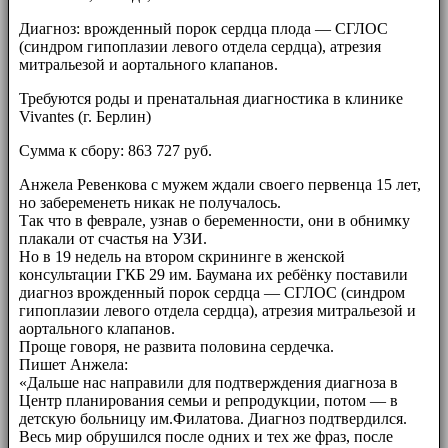
Диагноз: врожденный порок сердца плода — СГЛОС
(синдром гипоплазии левого отдела сердца), атрезия
митральезой и аортального клапанов.
Требуются роды и пренатальная диагностика в клинике
Vivantes (г. Берлин)
Сумма к сбору: 863 727 руб.
Анжела Ревенкова с мужем ждали своего первенца 15 лет,
но забеременеть никак не получалось.
Так что в феврале, узнав о беременности, они в обнимку
плакали от счастья на УЗИ.
Но в 19 недель на втором скрининге в женской
консультации ГКБ 29 им. Баумана их ребёнку поставили
диагноз врожденный порок сердца — СГЛОС (синдром
гипоплазии левого отдела сердца), атрезия митральезой и
аортального клапанов.
Проще говоря, не развита половина сердечка.
Пишет Анжела:
«Дальше нас направили для подтверждения диагноза в
Центр планирования семьи и репродукции, потом — в
детскую больницу им.Филатова. Диагноз подтвердился.
Весь мир обрушился после одних и тех же фраз, после