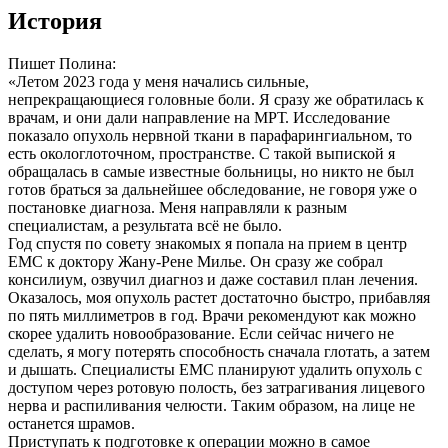
История
Пишет Полина:
«Летом 2023 года у меня начались сильные,
непрекращающиеся головные боли. Я сразу же обратилась к
врачам, и они дали направление на МРТ. Исследование
показало опухоль нервной ткани в парафарингиальном, то
есть окологлоточном, пространстве. С такой выпиской я
обращалась в самые известные больницы, но никто не был
готов браться за дальнейшее обследование, не говоря уже о
постановке диагноза. Меня направляли к разным
специалистам, а результата всё не было.
Год спустя по совету знакомых я попала на прием в центр
ЕМС к доктору Жану-Рене Милье. Он сразу же собрал
консилиум, озвучил диагноз и даже составил план лечения.
Оказалось, моя опухоль растет достаточно быстро, прибавляя
по пять миллиметров в год. Врачи рекомендуют как можно
скорее удалить новообразование. Если сейчас ничего не
сделать, я могу потерять способность сначала глотать, а затем
и дышать. Специалисты ЕМС планируют удалить опухоль с
доступом через ротовую полость, без затрагивания лицевого
нерва и распиливания челюсти. Таким образом, на лице не
останется шрамов.
Приступать к подготовке к операции можно в самое