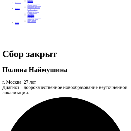
Контакты
Отделения
Как помочь
Сделать пожертвование
Подписка на добро
Стать волонтером фонда
Вечеринки со смыслом
Проекты
Коробка храбрости
Уроки Доброты
Юридическая помощь
Мамины радости
Автодобряки
Добрый торт
Добропробег
Няни особого назначения
Акция «Букет добра»
Фактор времени
Цветы доброты
Бизнесу
Отчеты
Сбор закрыт
Полина Наймушина
г. Москва, 27 лет
Диагноз – доброкачественное новообразование неуточненной
локализации.