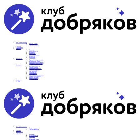
Вам нужна помощь
Подать заявку
Частые вопросы
Новости
Подопечные
О фонде
Команда
Наши ценности
Партнеры
СМИ о нас
Реквизиты фонда
Контакты
Отделения
Как помочь
Сделать пожертвование
Подписка на добро
Стать волонтером фонда
Вечеринки со смыслом
Проекты
Коробка храбрости
Уроки Доброты
Юридическая помощь
Мамины радости
Автодобряки
Добрый торт
Добропробег
Няни особого назначения
Акция «Букет добра»
Фактор времени
Цветы доброты
Бизнесу
Отчеты
Вам нужна помощь
Подать заявку
Частые вопросы
Новости
Подопечные
О фонде
Команда
Наши ценности
Партнеры
СМИ о нас
Реквизиты фонда