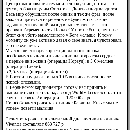
Центр планирования семьи и репродукции, потом — в
детскую больницу им.Филатова. Диагноз подтвердился.
Весь мир обрушился после одних и тех же фраз, после
каждого приёма, что ребёнок не будет жить, сам не
задышит, что лучший выход в нашем случае — это
прервать беременность. Но как? У нас не было, нет и не
будет сил убить вымоленного у Бога малыша. К тому
моменту он уже активно давал о себе знать, я чувствовала
его шевеления…
Мы узнали, что для коррекции данного порока,
необходимо выполнить операции на открытом сердце:
в первые дни жизни (операция Норвуд); в 3-6 месяцев
(операция Гленн);
в 2,5-3 года (операция Фонтен).
В России нам дают только 10% выживаемости после
первой операции.
В Берлинском кардиоцентре готовы нас принять и
выполнить все три этапа, а фонд WorldVita готов оплатить
счет на первые 2 операции — 120 000 евро.
Но необходимо рожать в клинике Берлина. Иначе мы не
успеем довезти малыша».
⠀⠀
Стоимость родов и пренатальной диагностики в клинике
Vivantes составляет 863 727 р.
Проживание и медикаменты на 5 месяцев пребывания в