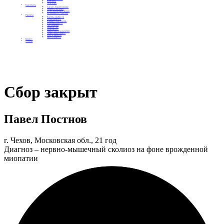
Контакты
Отделения
Как помочь
Сделать пожертвование
Подписка на добро
Стать волонтером фонда
Вечеринки со смыслом
Проекты
Коробка храбрости
Уроки Доброты
Юридическая помощь
Мамины радости
Автодобряки
Добрый торт
Добропробег
Няни особого назначения
Акция «Букет добра»
Фактор времени
Цветы доброты
Бизнесу
Отчеты
Сбор закрыт
Павел Постнов
г. Чехов, Московская обл., 21 год
Диагноз – нервно-мышечный сколиоз на фоне врожденной
миопатии