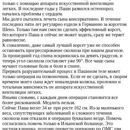
только с помощью аппарата искусственной вентиляции
легких. В последние годы у Паши развился остеопороз,
начались проблемы с сердцем.
Мы долго пытались лечить сына консервативно. В течение
последних пяти лет регулярно ездили в Германию за корсетом
Шено. Только там нам смогли сделать эффективный корсет,
без которого Паша и сейчас не может ходить, сразу же теряет
равновесие.
К сожалению, даже самый лучший корсет уже не способен
остановить прогрессирование сколиоза при нашем диагнозе.
За прошедший год спина искривилась на девять градусов, и
теперь угол сколиоза составляет уже 90°. Все чаще сына
мучают головные боли и боли в спине.
Прервать разрушительный процесс в Пашином теле может
только операция на позвоночник. Если ее не сделать, в скором
времени моего сына ждет инвалидная коляска, пролежни и
тотальная зависимость он аппарата искусственной
вентиляции легких.
Иными словами, с каждым днем операция становится все
более рискованной. Медлить нельзя.
Сейчас Паша весит 34 кг при росте 162 см. Из-за маленького
веса, сопутствующих заболеваний и сложного течения
сколиоза нам отказали в операции буквально везде. Помочь
согласились помочь только в Ильинской больнице. Это
частная клиника, поэтому провести операцию по ОМС там