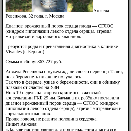
Анжела
Ревенкова, 32 года, г. Москва
Диагноз: врожденный порок сердца плода — СГЛОС
(синдром гипоплазии левого отдела сердца), атрезия
митральезой и аортального клапанов.
Требуются роды и пренатальная диагностика в клинике
Vivantes (г. Берлин)
Сумма к сбору: 863 727 руб.
Анжела Ревенкова с мужем ждали своего первенца 15 лет,
но забеременеть никак не получалось.
Так что в феврале, узнав о беременности, они в обнимку
плакали от счастья на УЗИ.
Но в 19 недель на втором скрининге в женской
консультации ГКБ 29 им. Баумана их ребёнку поставили
диагноз врожденный порок сердца — СГЛОС (синдром
гипоплазии левого отдела сердца), атрезия митральезой и
аортального клапанов.
Проще говоря, не развита половина сердечка.
Пишет Анжела:
«Дальше нас направили для подтверждения диагноза в