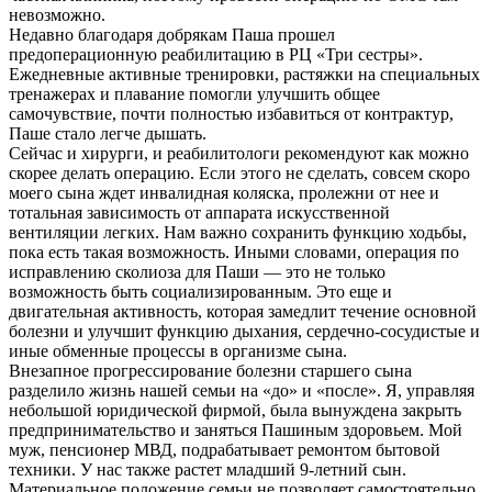
невозможно.
Недавно благодаря добрякам Паша прошел
предоперационную реабилитацию в РЦ «Три сестры».
Ежедневные активные тренировки, растяжки на специальных
тренажерах и плавание помогли улучшить общее
самочувствие, почти полностью избавиться от контрактур,
Паше стало легче дышать.
Сейчас и хирурги, и реабилитологи рекомендуют как можно
скорее делать операцию. Если этого не сделать, совсем скоро
моего сына ждет инвалидная коляска, пролежни от нее и
тотальная зависимость от аппарата искусственной
вентиляции легких. Нам важно сохранить функцию ходьбы,
пока есть такая возможность. Иными словами, операция по
исправлению сколиоза для Паши — это не только
возможность быть социализированным. Это еще и
двигательная активность, которая замедлит течение основной
болезни и улучшит функцию дыхания, сердечно-сосудистые и
иные обменные процессы в организме сына.
Внезапное прогрессирование болезни старшего сына
разделило жизнь нашей семьи на «до» и «после». Я, управляя
небольшой юридической фирмой, была вынуждена закрыть
предпринимательство и заняться Пашиным здоровьем. Мой
муж, пенсионер МВД, подрабатывает ремонтом бытовой
техники. У нас также растет младший 9-летний сын.
Материальное положение семьи не позволяет самостоятельно