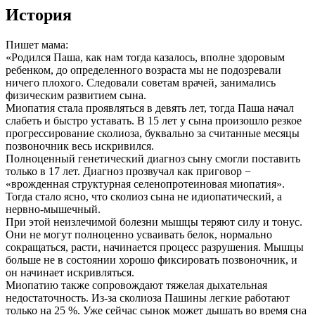
История
Пишет мама:
«Родился Паша, как нам тогда казалось, вполне здоровым
ребенком, до определенного возраста мы не подозревали
ничего плохого. Следовали советам врачей, занимались
физическим развитием сына.
Миопатия стала проявляться в девять лет, тогда Паша начал
слабеть и быстро уставать. В 15 лет у сына произошло резкое
прогрессирование сколиоза, буквально за считанные месяцы
позвоночник весь искривился.
Полноценный генетический диагноз сыну смогли поставить
только в 17 лет. Диагноз прозвучал как приговор −
«врожденная структурная селенопротеиновая миопатия».
Тогда стало ясно, что сколиоз сына не идиопатический, а
нервно-мышечный.
При этой неизлечимой болезни мышцы теряют силу и тонус.
Они не могут полноценно усваивать белок, нормально
сокращаться, расти, начинается процесс разрушения. Мышцы
больше не в состоянии хорошо фиксировать позвоночник, и
он начинает искривляться.
Миопатию также сопровождают тяжелая дыхательная
недостаточность. Из-за сколиоза Пашины легкие работают
только на 25 %. Уже сейчас сынок может дышать во время сна