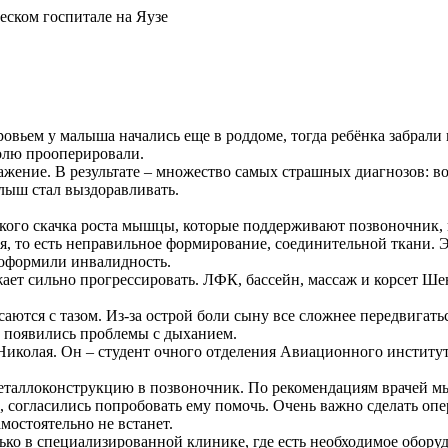
еском госпитале на Яузе
вьем у малыша начались еще в роддоме, тогда ребёнка забрали 
олю прооперировали.
заражение. В результате – множество самых страшных диагнозов:
алыш стал выздоравливать.
 резкого скачка роста мышцы, которые поддерживают позвоночник
, то есть неправильное формирование, соединительной ткани. Э
 оформили инвалидность.
жает сильно прогрессировать. ЛФК, бассейн, массаж и корсет Ш
ются с тазом. Из-за острой боли сыну все сложнее передвигатьс
 появились проблемы с дыханием.
у Николая. Он – студент очного отделения Авиационного институ
еталлоконструкцию в позвоночник. По рекомендациям врачей м
, согласились попробовать ему помочь. Очень важно сделать оп
мостоятельно не встанет.
ько в специализированной клинике, где есть необходимое обор