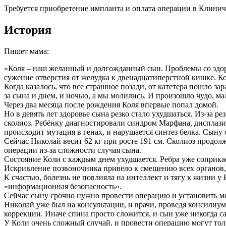
Требуется приобретение импланта и оплата операции в Клинич
История
Пишет мама:
«Коля – наш желанный и долгожданный сын. Проблемы со здоро
сужение отверстия от желудка к двенадцатиперстной кишке. К
Когда казалось, что все страшное позади, от катетера пошло 
за сына и днем, и ночью, а мы молились. И произошло чудо, м
Через два месяца после рождения Коля впервые попал домой.
Но в девять лет здоровье сына резко стало ухудшаться. Из-за
сколиоз. Ребёнку диагностировали синдром Марфана, дисплазия
происходит мутация в генах, и нарушается синтез белка. Сыну
Сейчас Николай весит 62 кг при росте 191 см. Сколиоз продол
операции из-за сложности случая сына.
Состояние Коли с каждым днем ухудшается. Ребра уже соприкаса
Искривление позвоночника привело к смещению всех органов,
К счастью, болезнь не повлияла на интеллект и тягу к жизни 
«информационная безопасность».
Сейчас сыну срочно нужно провести операцию и установить м
Николай уже был на консультации, и врачи, проведя консилиум
коррекции. Иначе спина просто сложится, и сын уже никогда са
У Коли очень сложный случай, и провести операцию могут тол