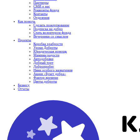
Партнеры
СМИ о нас
Реквизиты фонда
Контакты
Отделения
Как помочь
Сделать пожертвование
Подписка на добро
Стать волонтером фонда
Вечеринки со смыслом
Проекты
Коробка храбрости
Уроки Доброты
Юридическая помощь
Мамины радости
Автодобряки
Добрый торт
Добропробег
Няни особого назначения
Акция «Букет добра»
Фактор времени
Цветы доброты
Бизнесу
Отчеты