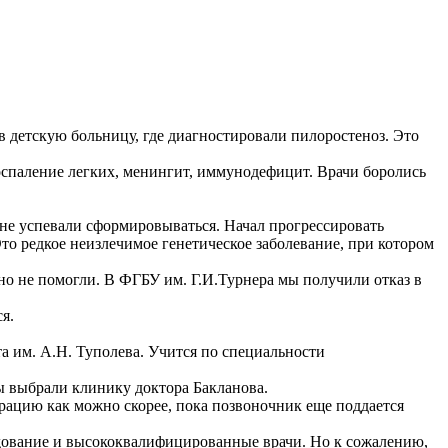
в детскую больницу, где диагностировали пилоростеноз. Это
 воспаление легких, менингит, иммунодефицит. Врачи боролись
, не успевали сформировываться. Начал прогрессировать
то редкое неизлечимое генетическое заболевание, при котором
ено не помогли. В ФГБУ им. Г.И.Турнера мы получили отказ в
я.
та им. А.Н. Туполева. Учится по специальности
ы выбрали клинику доктора Бакланова.
ерацию как можно скорее, пока позвоночник еще поддается
удование и высококвалифицированные врачи. Но к сожалению,