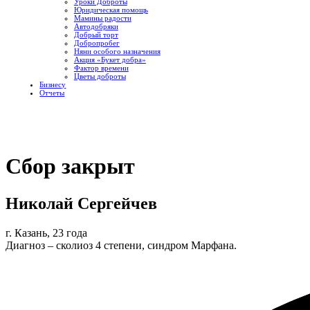
Уроки Доброты
Юридическая помощь
Мамины радости
Автодобряки
Добрый торт
Добропробег
Няни особого назначения
Акция «Букет добра»
Фактор времени
Цветы доброты
Бизнесу
Отчеты
Сбор закрыт
Николай Сергейчев
г. Казань, 23 года
Диагноз – сколиоз 4 степени, синдром Марфана.