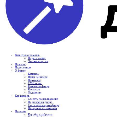
Вам нужна помощь
Подать заявку
Частые вопросы
Новости
Подопечные
О фонде
Команда
Наши ценности
Партнеры
СМИ о нас
Реквизиты фонда
Контакты
Отделения
Как помочь
Сделать пожертвование
Подписка на добро
Стать волонтером фонда
Вечеринки со смыслом
Проекты
Коробка храбрости