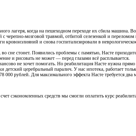
ного лагеря, когда на пешеходном переходе их сбила машина. В
й с черепно-мозговой травмой, отбитой селезенкой и переломом 
и кровоизлияний и снова госпитализировали в неврологическое 
, во сне стонет. Появились проблемы с памятью, Насте приходит
зрение и рисовать не может — перед глазами всё расплывается.
ансово не хочет помогать. Но реабилитация Насте нужна прямо 
чки детский церебральный паралич. У нас ипотека, работает тол
8 000 рублей. Для максимального эффекта Насте требуется два м
а счет сэкономленных средств мы смогли оплатить курс реабили