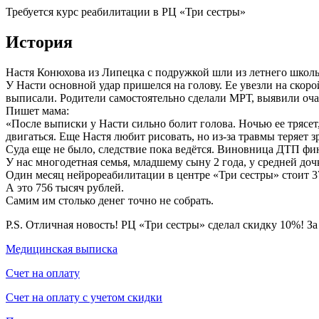
Требуется курс реабилитации в РЦ «Три сестры»
История
Настя Конюхова из Липецка с подружкой шли из летнего школь
У Насти основной удар пришелся на голову. Ее увезли на скоро
выписали. Родители самостоятельно сделали МРТ, выявили очаг
Пишет мама:
«После выписки у Насти сильно болит голова. Ночью ее трясет
двигаться. Еще Настя любит рисовать, но из-за травмы теряет 
Суда еще не было, следствие пока ведётся. Виновница ДТП фин
У нас многодетная семья, младшему сыну 2 года, у средней до
Один месяц нейрореабилитации в центре «Три сестры» стоит 37
А это 756 тысяч рублей.
Самим им столько денег точно не собрать.
P.S. Отличная новость! РЦ «Три сестры» сделал скидку 10%! З
Медицинская выписка
Счет на оплату
Счет на оплату с учетом скидки