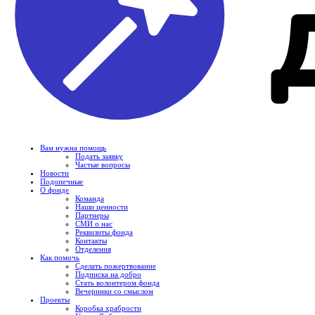
Вам нужна помощь
Подать заявку
Частые вопросы
Новости
Подопечные
О фонде
Команда
Наши ценности
Партнеры
СМИ о нас
Реквизиты фонда
Контакты
Отделения
Как помочь
Сделать пожертвование
Подписка на добро
Стать волонтером фонда
Вечеринки со смыслом
Проекты
Коробка храбрости