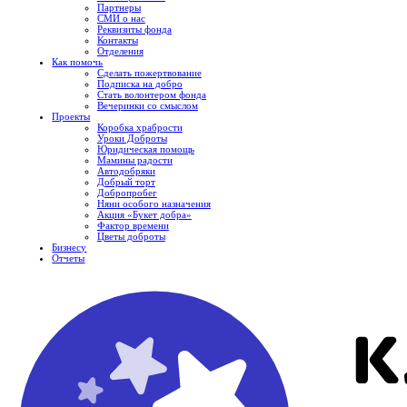
Партнеры
СМИ о нас
Реквизиты фонда
Контакты
Отделения
Как помочь
Сделать пожертвование
Подписка на добро
Стать волонтером фонда
Вечеринки со смыслом
Проекты
Коробка храбрости
Уроки Доброты
Юридическая помощь
Мамины радости
Автодобряки
Добрый торт
Добропробег
Няни особого назначения
Акция «Букет добра»
Фактор времени
Цветы доброты
Бизнесу
Отчеты