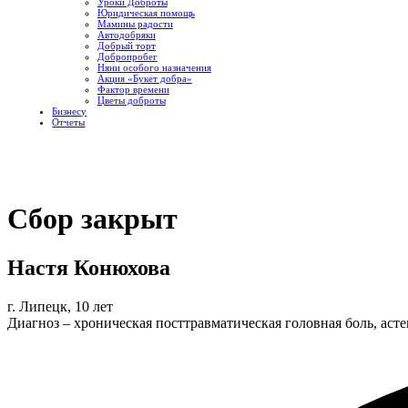
Уроки Доброты
Юридическая помощь
Мамины радости
Автодобряки
Добрый торт
Добропробег
Няни особого назначения
Акция «Букет добра»
Фактор времени
Цветы доброты
Бизнесу
Отчеты
Сбор закрыт
Настя Конюхова
г. Липецк, 10 лет
Диагноз – хроническая посттравматическая головная боль, аст